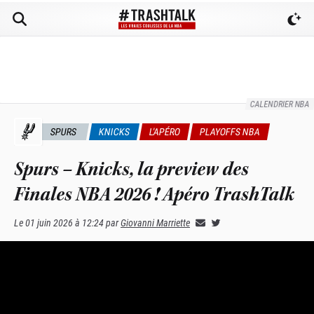
CALENDRIER NBA
SPURS
KNICKS
L'APÉRO
PLAYOFFS NBA
Spurs – Knicks, la preview des
Finales NBA 2026 ! Apéro TrashTalk
Le
01 juin 2026 à 12:24
par
Giovanni Marriette