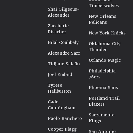
Timberwolves
Shai Gilgeous-
Alexander
New Orleans
Pelicans
Zaccharie
Risacher
New York Knicks
Bilal Coulibaly
Oklahoma City
Thunder
Alexandre Sarr
Orlando Magic
Tidjane Salaün
Philadelphia
Joel Embiid
76ers
Tyrese
Phoenix Suns
Haliburton
Portland Trail
Cade
Blazers
Cunningham
Sacramento
Paolo Banchero
Kings
Cooper Flagg
San Antonio