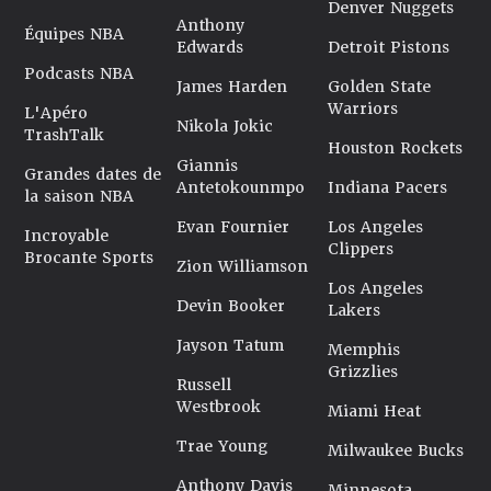
Denver Nuggets
Anthony
Équipes NBA
Edwards
Detroit Pistons
Podcasts NBA
James Harden
Golden State
Warriors
L'Apéro
Nikola Jokic
TrashTalk
Houston Rockets
Giannis
Grandes dates de
Antetokounmpo
Indiana Pacers
la saison NBA
Evan Fournier
Los Angeles
Incroyable
Clippers
Brocante Sports
Zion Williamson
Los Angeles
Devin Booker
Lakers
Jayson Tatum
Memphis
Grizzlies
Russell
Westbrook
Miami Heat
Trae Young
Milwaukee Bucks
Anthony Davis
Minnesota