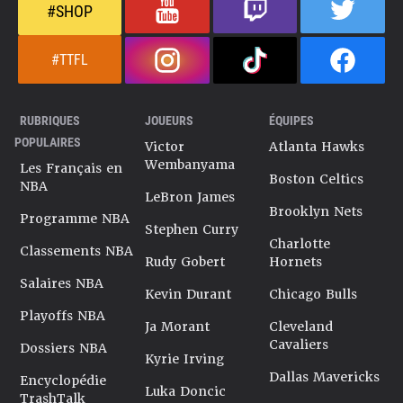
#SHOP
#TTFL
RUBRIQUES
JOUEURS
ÉQUIPES
POPULAIRES
Victor
Atlanta Hawks
Wembanyama
Les Français en
Boston Celtics
NBA
LeBron James
Brooklyn Nets
Programme NBA
Stephen Curry
Charlotte
Classements NBA
Rudy Gobert
Hornets
Salaires NBA
Kevin Durant
Chicago Bulls
Playoffs NBA
Ja Morant
Cleveland
Cavaliers
Dossiers NBA
Kyrie Irving
Dallas Mavericks
Encyclopédie
Luka Doncic
TrashTalk