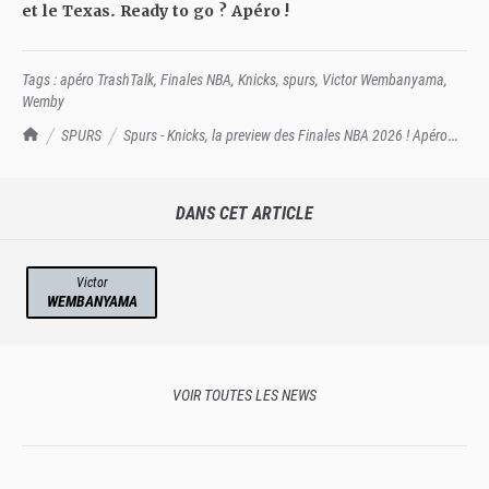
et le Texas. Ready to go ? Apéro !
Tags :
apéro TrashTalk
,
Finales NBA
,
Knicks
,
spurs
,
Victor Wembanyama
,
Wemby
TrashTalk Actu NBA
SPURS
Spurs - Knicks, la preview des Finales NBA 2026 ! Apéro
TrashTalk
DANS CET ARTICLE
Victor
WEMBANYAMA
VOIR TOUTES LES NEWS