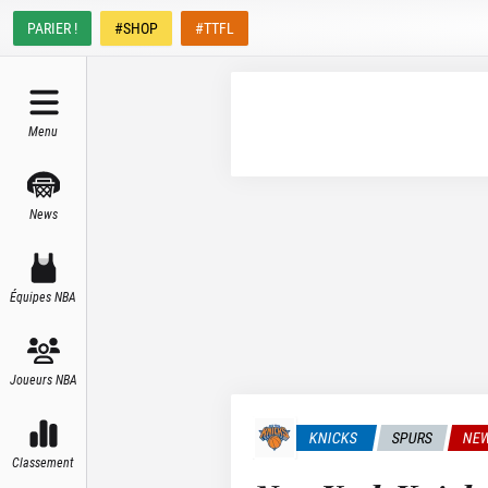
PARIER !
#SHOP
#TTFL
Menu
News
Équipes NBA
Joueurs NBA
KNICKS
SPURS
NEW
Classement