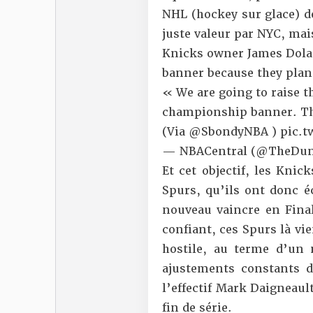
NHL (hockey sur glace) de
juste valeur par NYC, mais
Knicks owner James Dolan
banner because they plan
« We are going to raise t
championship banner. Tha
(Via
@SbondyNBA
)
pic.t
— NBACentral (@TheDun
Et cet objectif, les Knic
Spurs, qu’ils ont donc éc
nouveau vaincre en Final
confiant, ces Spurs là vi
hostile, au terme d’un 
ajustements constants d
l’effectif Mark Daigneaul
fin de série.