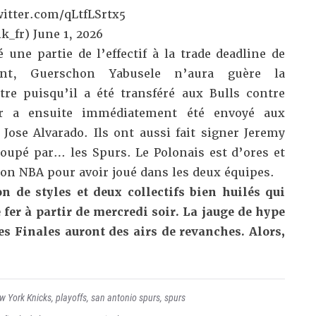
witter.com/qLtfLSrtx5
k_fr)
June 1, 2026
une partie de l’effectif à la trade deadline de
ment, Guerschon Yabusele n’aura guère la
itre puisqu’il a été transféré aux Bulls contre
er a ensuite immédiatement été envoyé aux
 Jose Alvarado. Ils ont aussi fait signer Jeremy
oupé par… les Spurs.
Le Polonais est d’ores et
ion NBA
pour avoir joué dans les deux équipes.
on de styles et deux collectifs bien huilés qui
 fer à partir de mercredi soir. La jauge de hype
s Finales auront des airs de revanches. Alors,
w York Knicks
,
playoffs
,
san antonio spurs
,
spurs