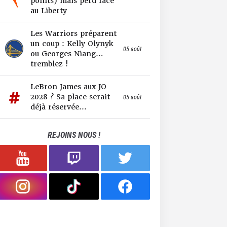
points) mais perd face
au Liberty
Les Warriors préparent
un coup : Kelly Olynyk
05 août
ou Georges Niang…
tremblez !
LeBron James aux JO
2028 ? Sa place serait
05 août
déjà réservée...
REJOINS NOUS !