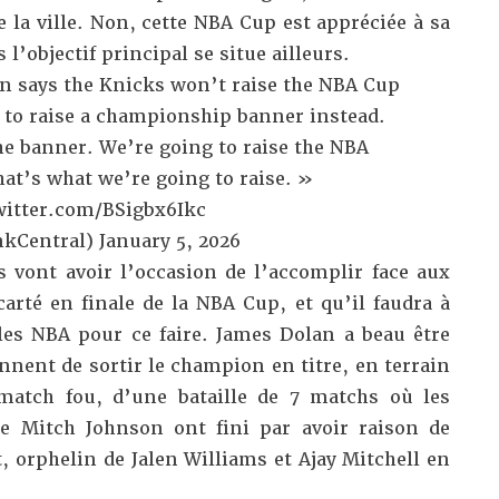
 la ville. Non, cette NBA Cup est appréciée à sa
 l’objectif principal se situe ailleurs.
 says the Knicks won’t raise the NBA Cup
 to raise a championship banner instead.
he banner. We’re going to raise the NBA
t’s what we’re going to raise. »
witter.com/BSigbx6Ikc
kCentral)
January 5, 2026
ks vont avoir l’occasion de l’accomplir face aux
arté en finale de la NBA Cup, et qu’il faudra à
es NBA pour ce faire. James Dolan a beau être
ennent de sortir le champion en titre, en terrain
match fou, d’une bataille de 7 matchs où les
e Mitch Johnson ont fini par avoir raison de
t, orphelin de Jalen Williams et Ajay Mitchell en