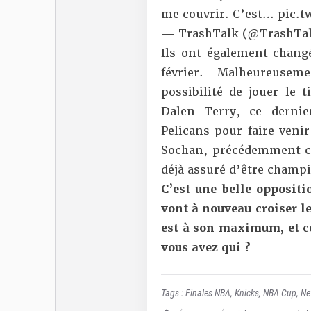
me couvrir. C’est…
pic.t
— TrashTalk (@TrashTal
Ils ont également changé 
février. Malheureuse
possibilité de jouer le t
Dalen Terry, ce derni
Pelicans pour faire venir
Sochan, précédemment c
déjà assuré d’être champ
C’est une belle oppositi
vont à nouveau croiser le
est à son maximum, et ce
vous avez qui ?
Tags :
Finales NBA
,
Knicks
,
NBA Cup
,
Ne