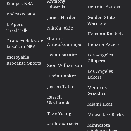
Anthony
Équipes NBA
Edwards
Detroit Pistons
Podcasts NBA
James Harden
Golden State
Warriors
L'Apéro
Nikola Jokic
TrashTalk
Houston Rockets
Giannis
Grandes dates de
Antetokounmpo
Indiana Pacers
la saison NBA
Evan Fournier
Los Angeles
Incroyable
Clippers
Brocante Sports
Zion Williamson
Los Angeles
Devin Booker
Lakers
Jayson Tatum
Memphis
Grizzlies
Russell
Westbrook
Miami Heat
Trae Young
Milwaukee Bucks
Anthony Davis
Minnesota