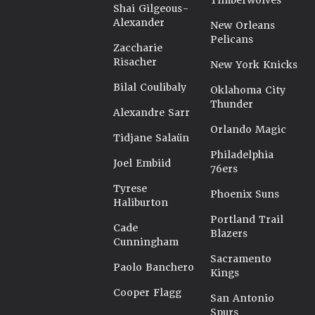
Timberwolves
Shai Gilgeous-
Alexander
New Orleans
Pelicans
Zaccharie
Risacher
New York Knicks
Bilal Coulibaly
Oklahoma City
Thunder
Alexandre Sarr
Orlando Magic
Tidjane Salaün
Philadelphia
Joel Embiid
76ers
Tyrese
Phoenix Suns
Haliburton
Portland Trail
Cade
Blazers
Cunningham
Sacramento
Paolo Banchero
Kings
Cooper Flagg
San Antonio
Spurs