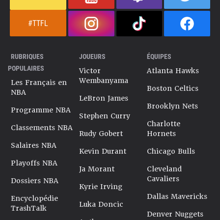
#TTFL
RUBRIQUES
JOUEURS
ÉQUIPES
POPULAIRES
Victor
Atlanta Hawks
Wembanyama
Les Français en
Boston Celtics
NBA
LeBron James
Brooklyn Nets
Programme NBA
Stephen Curry
Charlotte
Classements NBA
Rudy Gobert
Hornets
Salaires NBA
Kevin Durant
Chicago Bulls
Playoffs NBA
Ja Morant
Cleveland
Cavaliers
Dossiers NBA
Kyrie Irving
Dallas Mavericks
Encyclopédie
Luka Doncic
TrashTalk
Denver Nuggets