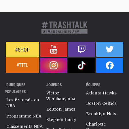
#SHOP
#TTFL
RUBRIQUES
JOUEURS
ÉQUIPES
POPULAIRES
Victor
Atlanta Hawks
Wembanyama
Les Français en
Boston Celtics
NBA
LeBron James
Brooklyn Nets
Programme NBA
Stephen Curry
Charlotte
Classements NBA