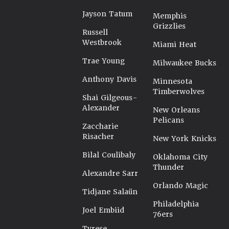
Jayson Tatum
Memphis
Grizzlies
Russell
Westbrook
Miami Heat
Trae Young
Milwaukee Bucks
Anthony Davis
Minnesota
Timberwolves
Shai Gilgeous-
Alexander
New Orleans
Pelicans
Zaccharie
Risacher
New York Knicks
Bilal Coulibaly
Oklahoma City
Thunder
Alexandre Sarr
Orlando Magic
Tidjane Salaün
Philadelphia
Joel Embiid
76ers
Tyrese