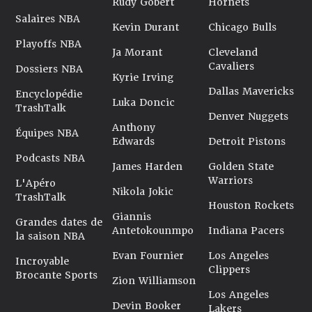
Rudy Gobert
Hornets
Salaires NBA
Kevin Durant
Chicago Bulls
Playoffs NBA
Ja Morant
Cleveland
Cavaliers
Dossiers NBA
Kyrie Irving
Dallas Mavericks
Encyclopédie
Luka Doncic
TrashTalk
Denver Nuggets
Anthony
Équipes NBA
Edwards
Detroit Pistons
Podcasts NBA
James Harden
Golden State
Warriors
L'Apéro
Nikola Jokic
TrashTalk
Houston Rockets
Giannis
Grandes dates de
Antetokounmpo
Indiana Pacers
la saison NBA
Evan Fournier
Los Angeles
Incroyable
Clippers
Brocante Sports
Zion Williamson
Los Angeles
Devin Booker
Lakers