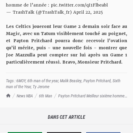
homme de l’année :
pic.twitter.com/qI1Flbeabl
— TrashTalk (@TrashTalk_fr)
April 22, 2025
Les Celtics joueront leur Game 2 demain soir face au
Magic, avec un Tatum visiblement touché au poignet,
et Payton Pritchard pourra donc recevoir l’ovation
qu’il mérite, puis – une nouvelle fois – montrer que
Joe Mazzulla peut compter sur lui après un Game 1
particulièrement réussi. Bravo, Monsieur Pritchard.
Tags :
6MOY
,
6th man of the year
,
Malik Beasley
,
Payton Pritchard
,
Sixth
man of the Year
,
Ty Jerome
TrashTalk Actu NBA
News NBA
6th Man
Payton Pritchard Meilleur sixième homme
de la saison 2024-25 !
DANS CET ARTICLE