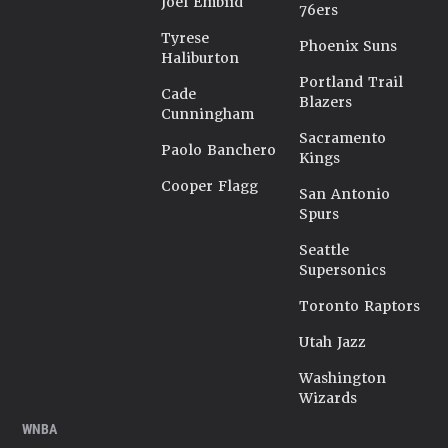
Joel Embiid
76ers
Tyrese
Phoenix Suns
Haliburton
Portland Trail
Cade
Blazers
Cunningham
Sacramento
Paolo Banchero
Kings
Cooper Flagg
San Antonio
Spurs
Seattle
Supersonics
Toronto Raptors
Utah Jazz
Washington
Wizards
WNBA