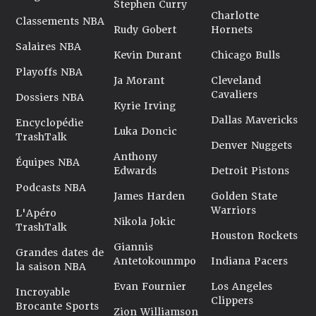
Stephen Curry
Charlotte
Classements NBA
Rudy Gobert
Hornets
Salaires NBA
Kevin Durant
Chicago Bulls
Playoffs NBA
Ja Morant
Cleveland
Cavaliers
Dossiers NBA
Kyrie Irving
Dallas Mavericks
Encyclopédie
Luka Doncic
TrashTalk
Denver Nuggets
Anthony
Équipes NBA
Edwards
Detroit Pistons
Podcasts NBA
James Harden
Golden State
Warriors
L'Apéro
Nikola Jokic
TrashTalk
Houston Rockets
Giannis
Grandes dates de
Antetokounmpo
Indiana Pacers
la saison NBA
Evan Fournier
Los Angeles
Incroyable
Clippers
Brocante Sports
Zion Williamson