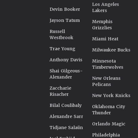
Los Angeles
Devin Booker
Lakers
Jayson Tatum
Memphis
Grizzlies
Russell
Westbrook
Miami Heat
Trae Young
Milwaukee Bucks
Anthony Davis
Minnesota
Timberwolves
Shai Gilgeous-
Alexander
New Orleans
Pelicans
Zaccharie
Risacher
New York Knicks
Bilal Coulibaly
Oklahoma City
Thunder
Alexandre Sarr
Orlando Magic
Tidjane Salaün
Philadelphia