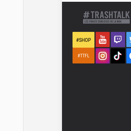
#SHOP
#TTFL