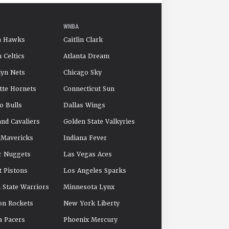
WNBA
a Hawks
Caitlin Clark
 Celtics
Atlanta Dream
yn Nets
Chicago Sky
tte Hornets
Connecticut Sun
o Bulls
Dallas Wings
and Cavaliers
Golden State Valkyries
 Mavericks
Indiana Fever
r Nuggets
Las Vegas Aces
t Pistons
Los Angeles Sparks
 State Warriors
Minnesota Lynx
on Rockets
New York Liberty
a Pacers
Phoenix Mercury