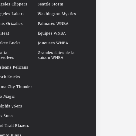
geles Clippers
Seattle Storm
geles Lakers
Washington Mystics
s Grizzlies
Palmarès WNBA
 Heat
Équipes WNBA
ukee Bucks
Joueuses WNBA
sota
Grandes dates de la
rwolves
saison WNBA
leans Pelicans
ork Knicks
oma City Thunder
o Magic
elphia 76ers
x Suns
nd Trail Blazers
mento Kings