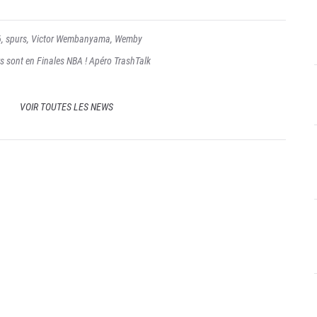
6
,
spurs
,
Victor Wembanyama
,
Wemby
rs sont en Finales NBA ! Apéro TrashTalk
VOIR TOUTES LES NEWS