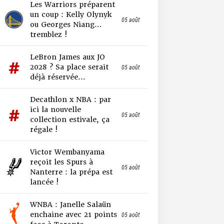
Les Warriors préparent
un coup : Kelly Olynyk
05 août
ou Georges Niang…
tremblez !
LeBron James aux JO
2028 ? Sa place serait
05 août
déjà réservée...
Decathlon x NBA : par
ici la nouvelle
05 août
collection estivale, ça
régale !
Victor Wembanyama
reçoit les Spurs à
05 août
Nanterre : la prépa est
lancée !
WNBA : Janelle Salaün
enchaine avec 21 points
05 août