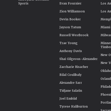
Sports
Evan Fournier
Los An
Zion Williamson
Los An
Devin Booker
Memphi
Jayson Tatum
Miami
Russell Westbrook
Milwa
Trae Young
Minne
Timbe
Anthony Davis
New Or
Shai Gilgeous-Alexander
New Y
Zaccharie Risacher
Oklah
Bilal Coulibaly
Orland
Alexandre Sarr
Philad
Tidjane Salaün
Phoeni
Joel Embiid
Portla
Tyrese Haliburton
Sacra