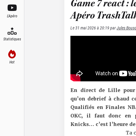
Game 7 react : l
Apéro TrashTal
L'Apéro
Le
31 mai 2026 à 20:19
par
Jules Bous
Statistiques
Hot
En direct de Lille pour 
qu’on debrief à chaud c
Qualifiés en Finales NB
OKC, il faut donc en 
Knicks… c’est l’heure de 
Ta c