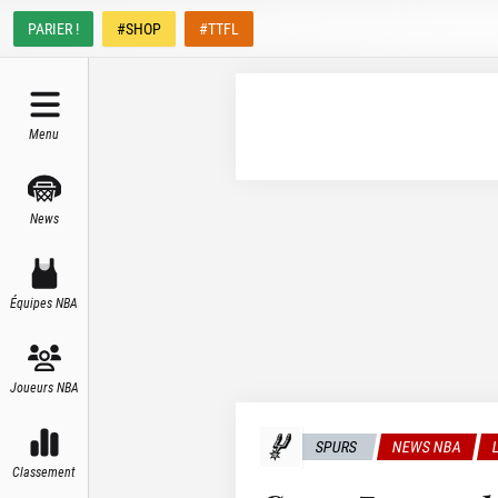
PARIER !
#SHOP
#TTFL
Menu
News
Équipes NBA
Joueurs NBA
SPURS
NEWS NBA
Classement