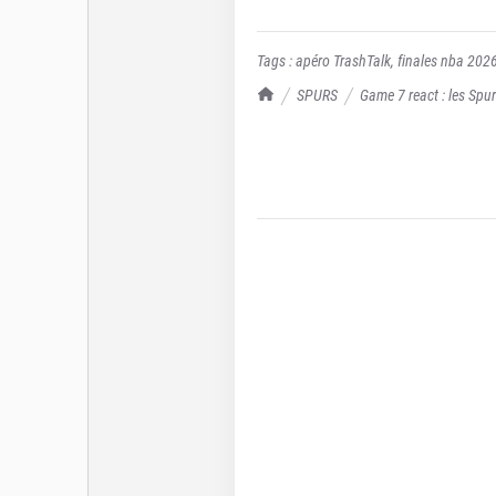
Tags :
apéro TrashTalk
,
finales nba 202
TrashTalk Actu NBA
SPURS
Game 7 react : les Spu