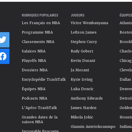
RUBRIQUES POPULAIRES
JOUEURS
ÉQUIPES
Les Français en NBA
Victor Wembanyama
Atlant
Programme NBA
LeBron James
Boston
Classements NBA
Stephen Curry
Brookl
Salaires NBA
Rudy Gobert
Charlo
Playoffs NBA
Kevin Durant
Chicag
Dossiers NBA
Ja Morant
Clevel
Encyclopédie TrashTalk
Kyrie Irving
Dallas
Équipes NBA
Luka Doncic
Denve
Podcasts NBA
Anthony Edwards
Detroi
L'Apéro TrashTalk
James Harden
Golden
Grandes dates de la
Nikola Jokic
Houst
saison NBA
Giannis Antetokounmpo
Indian
Incroyable Brocante