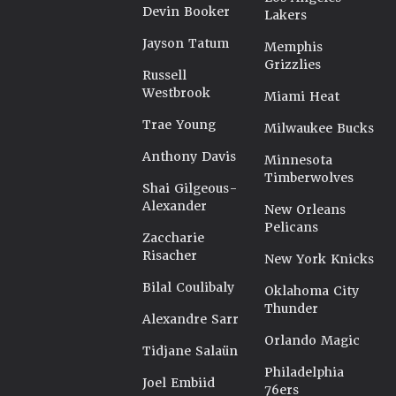
Devin Booker
Lakers
Jayson Tatum
Memphis
Grizzlies
Russell
Westbrook
Miami Heat
Trae Young
Milwaukee Bucks
Anthony Davis
Minnesota
Timberwolves
Shai Gilgeous-
Alexander
New Orleans
Pelicans
Zaccharie
Risacher
New York Knicks
Bilal Coulibaly
Oklahoma City
Thunder
Alexandre Sarr
Orlando Magic
Tidjane Salaün
Philadelphia
Joel Embiid
76ers