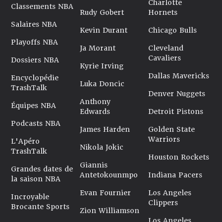
Charlotte
Classements NBA
Rudy Gobert
Hornets
Salaires NBA
Kevin Durant
Chicago Bulls
Playoffs NBA
Ja Morant
Cleveland
Cavaliers
Dossiers NBA
Kyrie Irving
Dallas Mavericks
Encyclopédie
Luka Doncic
TrashTalk
Denver Nuggets
Anthony
Équipes NBA
Edwards
Detroit Pistons
Podcasts NBA
James Harden
Golden State
Warriors
L'Apéro
Nikola Jokic
TrashTalk
Houston Rockets
Giannis
Grandes dates de
Antetokounmpo
Indiana Pacers
la saison NBA
Evan Fournier
Los Angeles
Incroyable
Clippers
Brocante Sports
Zion Williamson
Los Angeles