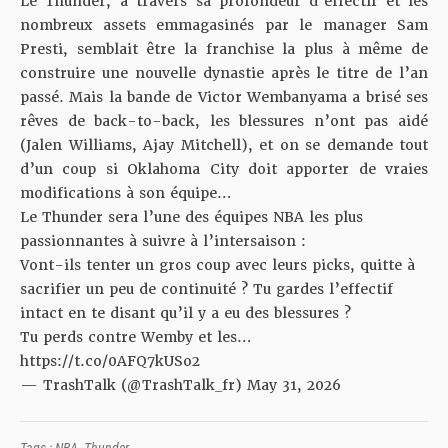
Le Thunder, à travers sa profondeur d’effectif et les
nombreux assets emmagasinés par le manager Sam
Presti, semblait être la franchise la plus à même de
construire une nouvelle dynastie après le titre de l’an
passé. Mais la bande de Victor Wembanyama a brisé ses
rêves de back-to-back, les blessures n’ont pas aidé
(Jalen Williams, Ajay Mitchell), et on se demande tout
d’un coup si Oklahoma City doit apporter de vraies
modifications à son équipe…
Le Thunder sera l’une des équipes NBA les plus
passionnantes à suivre à l’intersaison :
Vont-ils tenter un gros coup avec leurs picks, quitte à
sacrifier un peu de continuité ? Tu gardes l’effectif
intact en te disant qu’il y a eu des blessures ?
Tu perds contre Wemby et les…
https://t.co/0AFQ7kUSo2
— TrashTalk (@TrashTalk_fr)
May 31, 2026
Tags :
NBA
,
Thunder