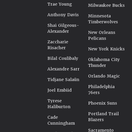
Trae Young
Milwaukee Bucks
Anthony Davis
Minnesota
Timberwolves
Shai Gilgeous-
Alexander
New Orleans
Pelicans
Zaccharie
Risacher
New York Knicks
Bilal Coulibaly
Oklahoma City
Thunder
Alexandre Sarr
Orlando Magic
Tidjane Salaün
Philadelphia
Joel Embiid
76ers
Tyrese
Phoenix Suns
Haliburton
Portland Trail
Cade
Blazers
Cunningham
Sacramento