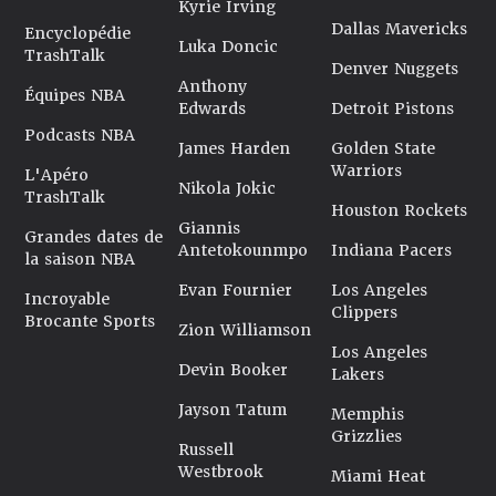
Kyrie Irving
Dallas Mavericks
Encyclopédie
Luka Doncic
TrashTalk
Denver Nuggets
Anthony
Équipes NBA
Edwards
Detroit Pistons
Podcasts NBA
James Harden
Golden State
Warriors
L'Apéro
Nikola Jokic
TrashTalk
Houston Rockets
Giannis
Grandes dates de
Antetokounmpo
Indiana Pacers
la saison NBA
Evan Fournier
Los Angeles
Incroyable
Clippers
Brocante Sports
Zion Williamson
Los Angeles
Devin Booker
Lakers
Jayson Tatum
Memphis
Grizzlies
Russell
Westbrook
Miami Heat