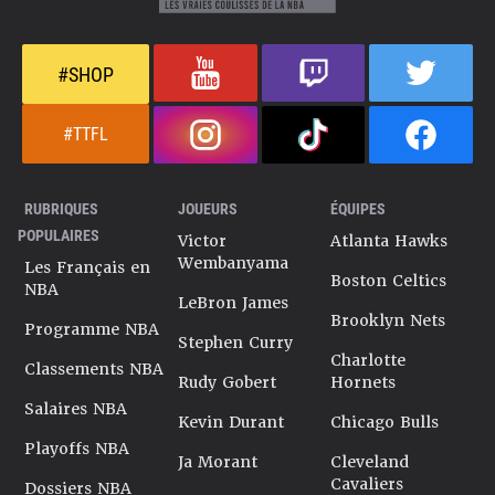
#SHOP
#TTFL
RUBRIQUES
JOUEURS
ÉQUIPES
POPULAIRES
Victor
Atlanta Hawks
Wembanyama
Les Français en
Boston Celtics
NBA
LeBron James
Brooklyn Nets
Programme NBA
Stephen Curry
Charlotte
Classements NBA
Rudy Gobert
Hornets
Salaires NBA
Kevin Durant
Chicago Bulls
Playoffs NBA
Ja Morant
Cleveland
Cavaliers
Dossiers NBA