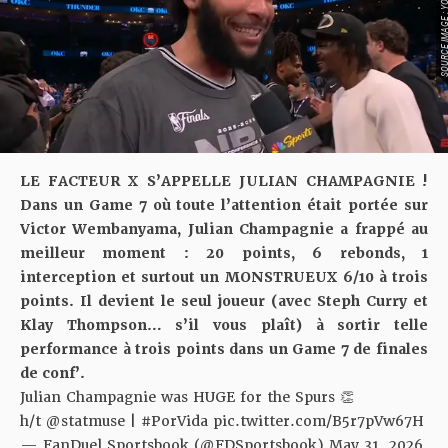
SOURCE IMAGE : YO
LE FACTEUR X S’APPELLE JULIAN CHAMPAGNIE !
Dans un Game 7 où toute l’attention était portée sur
Victor Wembanyama, Julian Champagnie a frappé au
meilleur moment : 20 points, 6 rebonds, 1
interception et surtout un MONSTRUEUX 6/10 à trois
points. Il devient le seul joueur (avec Steph Curry et
Klay Thompson… s’il vous plaît) à sortir telle
performance à trois points dans un Game 7 de finales
de conf’.
Julian Champagnie was HUGE for the Spurs 👏
h/t
@statmuse
|
#PorVida
pic.twitter.com/B5r7pVw67H
— FanDuel Sportsbook (@FDSportsbook)
May 31, 2026