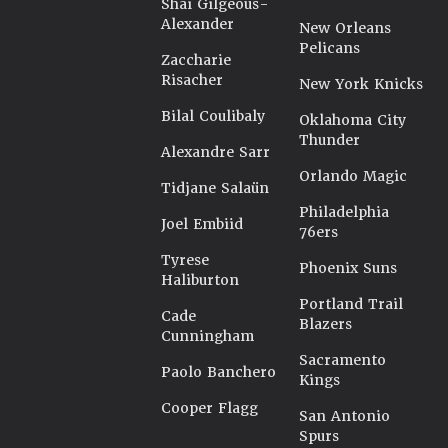
Shai Gilgeous-
Alexander
New Orleans
Pelicans
Zaccharie
Risacher
New York Knicks
Bilal Coulibaly
Oklahoma City
Thunder
Alexandre Sarr
Orlando Magic
Tidjane Salaün
Philadelphia
Joel Embiid
76ers
Tyrese
Phoenix Suns
Haliburton
Portland Trail
Cade
Blazers
Cunningham
Sacramento
Paolo Banchero
Kings
Cooper Flagg
San Antonio
Spurs