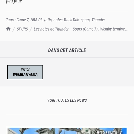
peu joué
Tags :
Game 7
,
NBA Playoffs
,
notes TrashTalk
,
spurs
,
Thunder
TrashTalk Actu NBA
SPURS
Les notes de Thunder – Spurs (Game 7) : Wemby termine
en larmes (de joie)
DANS CET ARTICLE
Victor
WEMBANYAMA
VOIR TOUTES LES NEWS