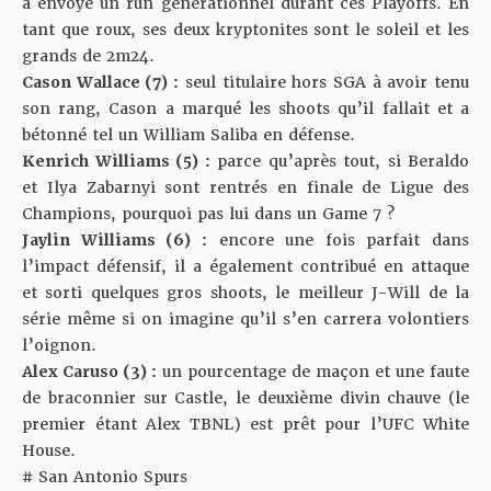
a envoyé un run générationnel durant ces Playoffs. En
tant que roux, ses deux kryptonites sont le soleil et les
grands de 2m24.
Cason Wallace (7) :
seul titulaire hors SGA à avoir tenu
son rang, Cason a marqué les shoots qu’il fallait et a
bétonné tel un William Saliba en défense.
Kenrich Williams (5) :
parce qu’après tout, si Beraldo
et Ilya Zabarnyi sont rentrés en finale de Ligue des
Champions, pourquoi pas lui dans un Game 7 ?
Jaylin Williams (6) :
encore une fois parfait dans
l’impact défensif, il a également contribué en attaque
et sorti quelques gros shoots, le meilleur J-Will de la
série même si on imagine qu’il s’en carrera volontiers
l’oignon.
Alex Caruso (3) :
un pourcentage de maçon et une faute
de braconnier sur Castle, le deuxième divin chauve (le
premier étant Alex TBNL) est prêt pour l’UFC White
House.
# San Antonio Spurs