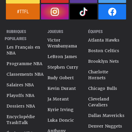
#TTFL
RUBRIQUES
JOUEURS
ÉQUIPES
POPULAIRES
Victor
Atlanta Hawks
Wembanyama
Les Français en
Boston Celtics
NBA
LeBron James
Brooklyn Nets
Programme NBA
Stephen Curry
Charlotte
Classements NBA
Rudy Gobert
Hornets
Salaires NBA
Kevin Durant
Chicago Bulls
Playoffs NBA
Ja Morant
Cleveland
Cavaliers
Dossiers NBA
Kyrie Irving
Dallas Mavericks
Encyclopédie
Luka Doncic
TrashTalk
Denver Nuggets
Anthony