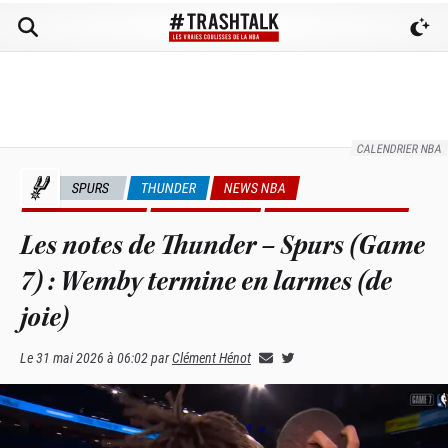
CALENDRIER NBA
SPURS
THUNDER
NEWS NBA
NOTES DE MATCH
PLAYOFFS NBA
UNIVERS TRASHTALK
Les notes de Thunder – Spurs (Game
7) : Wemby termine en larmes (de
joie)
Le
31 mai 2026 à 06:02
par
Clément Hénot