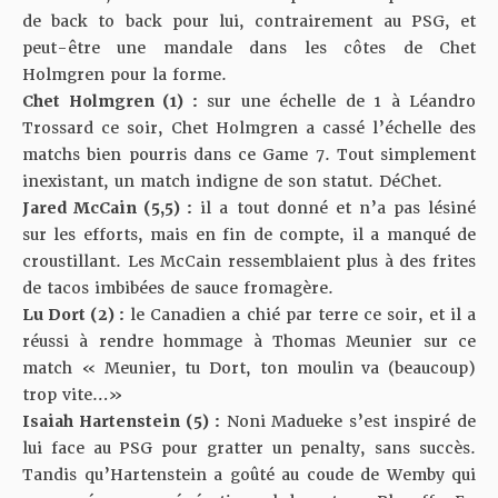
de back to back pour lui, contrairement au PSG, et
peut-être une mandale dans les côtes de Chet
Holmgren pour la forme.
Chet Holmgren (1) :
sur une échelle de 1 à Léandro
Trossard ce soir, Chet Holmgren a cassé l’échelle des
matchs bien pourris dans ce Game 7. Tout simplement
inexistant, un match indigne de son statut. DéChet.
Jared McCain (5,5) :
il a tout donné et n’a pas lésiné
sur les efforts, mais en fin de compte, il a manqué de
croustillant. Les McCain ressemblaient plus à des frites
de tacos imbibées de sauce fromagère.
Lu Dort (2) :
le Canadien a chié par terre ce soir, et il a
réussi à rendre hommage à Thomas Meunier sur ce
match « Meunier, tu Dort, ton moulin va (beaucoup)
trop vite…»
Isaiah Hartenstein (5) :
Noni Madueke s’est inspiré de
lui face au PSG pour gratter un penalty, sans succès.
Tandis qu’Hartenstein a goûté au coude de Wemby qui