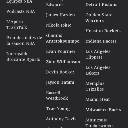
Équipes NBA
Edwards
Detroit Pistons
Podcasts NBA
James Harden
Golden State
Warriors
L'Apéro
Nikola Jokic
TrashTalk
Houston Rockets
Giannis
Grandes dates de
Antetokounmpo
Indiana Pacers
la saison NBA
Evan Fournier
Los Angeles
Incroyable
Clippers
Brocante Sports
Zion Williamson
Los Angeles
Devin Booker
Lakers
Jayson Tatum
Memphis
Grizzlies
Russell
Westbrook
Miami Heat
Trae Young
Milwaukee Bucks
Anthony Davis
Minnesota
Timberwolves