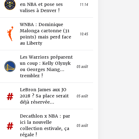
en NBA et pose ses
11:14
valises à Denver !
WNBA : Dominique
Malonga cartonne (31
10:45
points) mais perd face
au Liberty
Les Warriors préparent
un coup : Kelly Olynyk
05 août
ou Georges Niang…
tremblez !
LeBron James aux JO
2028 ? Sa place serait
05 août
déjà réservée...
Decathlon x NBA : par
ici la nouvelle
05 août
collection estivale, ça
régale !