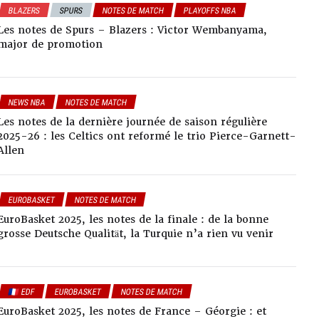
BLAZERS
SPURS
NOTES DE MATCH
PLAYOFFS NBA
UNIVERS TRASHTALK
Les notes de Spurs – Blazers : Victor Wembanyama,
major de promotion
NEWS NBA
NOTES DE MATCH
Les notes de la dernière journée de saison régulière
2025-26 : les Celtics ont reformé le trio Pierce-Garnett-
Allen
EUROBASKET
NOTES DE MATCH
EuroBasket 2025, les notes de la finale : de la bonne
grosse Deutsche Qualität, la Turquie n’a rien vu venir
🇫🇷 EDF
EUROBASKET
NOTES DE MATCH
EuroBasket 2025, les notes de France – Géorgie : et