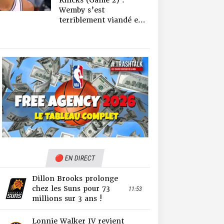
Knicks (Game 2) :
Wemby s’est
terriblement viandé en
fin de match
🔴 EN DIRECT
Dillon Brooks prolonge
chez les Suns pour 73
11:53
millions sur 3 ans !
Lonnie Walker IV revient