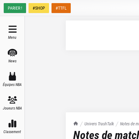
PARIER !
#SHOP
#TTFL
Menu
News
Équipes NBA
Joueurs NBA
TrashTalk Actu NBA
Univers TrashTalk
Notes de m
Notes de matc
Classement