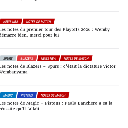
NEWS NBA
NOTES DE MATCH
Les notes du premier tour des Playoffs 2026 : Wemby
démarre bien, merci pour lui
SPURS
BLAZERS
NEWS NBA
NOTES DE MATCH
Les notes de Blazers – Spurs : c’était la dictature Victor
Wembanyama
MAGIC
PISTONS
NOTES DE MATCH
Les notes de Magic – Pistons : Paolo Banchero a eu la
réussite qu’il fallait