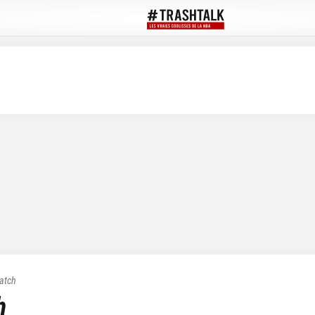
atch
h