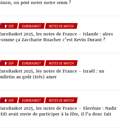
sinon, on peut noter notre seum ?
🇫🇷 EDF
EUROBASKET
NOTES DE MATCH
EuroBasket 2025, les notes de France – Islande : alors
comme ça Zaccharie Risacher c’est Kevin Durant ?
🇫🇷 EDF
EUROBASKET
NOTES DE MATCH
EuroBasket 2025, les notes de France – Israël : un
bulletin au goût (très) amer
🇫🇷 EDF
EUROBASKET
NOTES DE MATCH
EuroBasket 2025, les notes de France – Slovénie : Nadir
Hifi avait envie de participer à la fête, il l’a donc fait