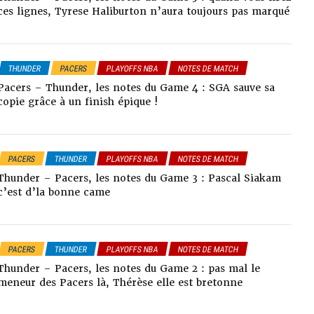
ces lignes, Tyrese Haliburton n’aura toujours pas marqué
THUNDER
PACERS
PLAYOFFS NBA
NOTES DE MATCH
Pacers – Thunder, les notes du Game 4 : SGA sauve sa
copie grâce à un finish épique !
PACERS
THUNDER
PLAYOFFS NBA
NOTES DE MATCH
Thunder – Pacers, les notes du Game 3 : Pascal Siakam
c’est d’la bonne came
PACERS
THUNDER
PLAYOFFS NBA
NOTES DE MATCH
Thunder – Pacers, les notes du Game 2 : pas mal le
meneur des Pacers là, Thérèse elle est bretonne