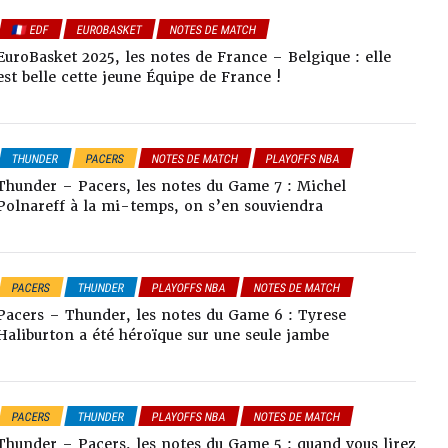
🇫🇷 EDF
EUROBASKET
NOTES DE MATCH
EuroBasket 2025, les notes de France – Belgique : elle
est belle cette jeune Équipe de France !
THUNDER
PACERS
NOTES DE MATCH
PLAYOFFS NBA
Thunder – Pacers, les notes du Game 7 : Michel
Polnareff à la mi-temps, on s’en souviendra
PACERS
THUNDER
PLAYOFFS NBA
NOTES DE MATCH
Pacers – Thunder, les notes du Game 6 : Tyrese
Haliburton a été héroïque sur une seule jambe
PACERS
THUNDER
PLAYOFFS NBA
NOTES DE MATCH
Thunder – Pacers, les notes du Game 5 : quand vous lirez