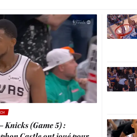
TCH
 – Knicks (Game 5) :
ephon Castle ont joué pour