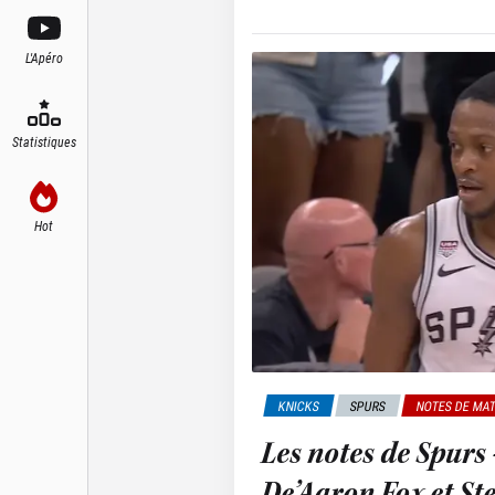
L'Apéro
Statistiques
Hot
KNICKS
SPURS
NOTES DE MA
Les notes de Spurs
De’Aaron Fox et St