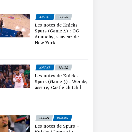
KNICKS
SPURS
NEWS NBA
Les notes de Knicks –
NOTES DE MATCH
Spurs (Game 4) : OG
Anunoby, sauveur de
New York
KNICKS
SPURS
NOTES DE MATCH
Les notes de Knicks –
NEWS NBA
Spurs (Game 3) : Wemby
assure, Castle clutch !
SPURS
KNICKS
NEWS NBA
Les notes de Spurs –
NOTES DE MATCH