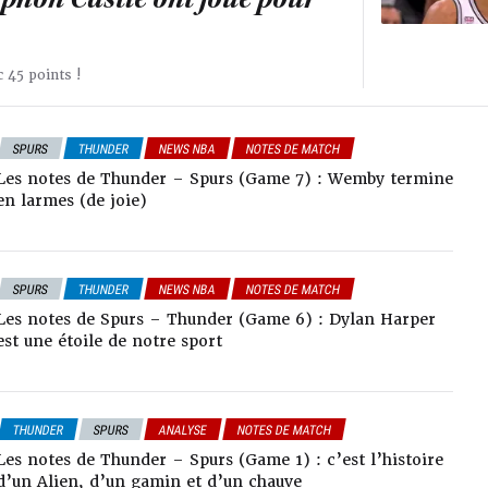
 45 points !
SPURS
THUNDER
NEWS NBA
NOTES DE MATCH
PLAYOFFS NBA
UNIVERS TRASHTALK
Les notes de Thunder – Spurs (Game 7) : Wemby termine
en larmes (de joie)
SPURS
THUNDER
NEWS NBA
NOTES DE MATCH
PLAYOFFS NBA
Les notes de Spurs – Thunder (Game 6) : Dylan Harper
est une étoile de notre sport
THUNDER
SPURS
ANALYSE
NOTES DE MATCH
Les notes de Thunder – Spurs (Game 1) : c’est l’histoire
d’un Alien, d’un gamin et d’un chauve