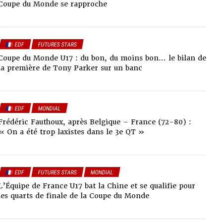
Coupe du Monde se rapproche
🇫🇷 EDF
FUTURES STARS
Coupe du Monde U17 : du bon, du moins bon… le bilan de
la première de Tony Parker sur un banc
🇫🇷 EDF
MONDIAL
Frédéric Fauthoux, après Belgique – France (72-80) :
« On a été trop laxistes dans le 3e QT »
🇫🇷 EDF
FUTURES STARS
MONDIAL
L’Équipe de France U17 bat la Chine et se qualifie pour
les quarts de finale de la Coupe du Monde