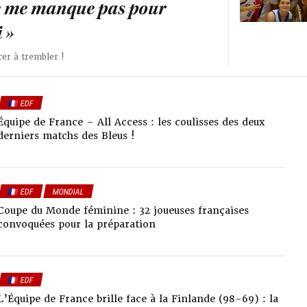
ne me manque pas pour
i »
er à trembler !
🇫🇷 EDF
Équipe de France – All Access : les coulisses des deux
derniers matchs des Bleus !
🇫🇷 EDF
MONDIAL
Coupe du Monde féminine : 32 joueuses françaises
convoquées pour la préparation
🇫🇷 EDF
L’Équipe de France brille face à la Finlande (98-69) : la