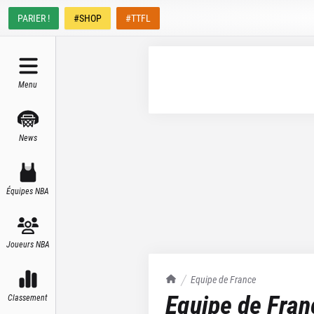
PARIER !
#SHOP
#TTFL
Menu
News
Équipes NBA
Joueurs NBA
TrashTalk Actu NBA
Equipe de France
Equipe de Fran
Classement