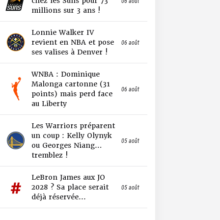
chez les Suns pour 73
06 août
millions sur 3 ans !
Lonnie Walker IV
revient en NBA et pose
06 août
ses valises à Denver !
WNBA : Dominique
Malonga cartonne (31
06 août
points) mais perd face
au Liberty
Les Warriors préparent
un coup : Kelly Olynyk
05 août
ou Georges Niang…
tremblez !
LeBron James aux JO
2028 ? Sa place serait
05 août
déjà réservée...