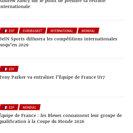
Andrew Albicy sur le point de prendre sa retraite
internationale
🇫🇷 EDF
EUROBASKET
INTERNATIONAL
MONDIAL
BeIN Sports diffusera les compétitions internationales
jusqu’en 2029
🇫🇷 EDF
Tony Parker va entraîner l’Équipe de France U17
🇫🇷 EDF
MONDIAL
Équipe de France : les Bleues connaissent leur groupe de
qualification à la Coupe du Monde 2026