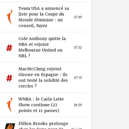
Team USA a annoncé sa
liste pour la Coupe du
07:49
Monde féminine : un
conseil, fuyez
Cole Anthony quitte la
NBA et rejoint
07:32
Melbourne United en
NBL !
MacMcClung rejoint
Girone en Espagne : ils
07:19
ont testé la solidité des
cercles ?
WNBA : le Carla Leite
Show continue (27
06:59
points et 11 passes)
Dillon Brooks prolonge