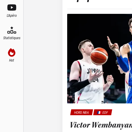
L'Apéro
Statistiques
Hot
HORS NBA
🇫🇷 EDF
Victor Wembanyama