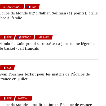
INTERNATIONAL
🇫🇷 EDF
Coupe du Monde U17 : Nathan Soliman (23 points), brille
face à l’Italie
🇫🇷 EDF
🇫🇷FRANCE
HORS NBA
Nando de Colo prend sa retraite : à jamais une légende
du basket-ball français
🇫🇷 EDF
Evan Fournier forfait pour les matchs de l’Équipe de
France en juillet
🇫🇷 EDF
MONDIAL
Coupe du Monde – qualifications : l’Équipe de France