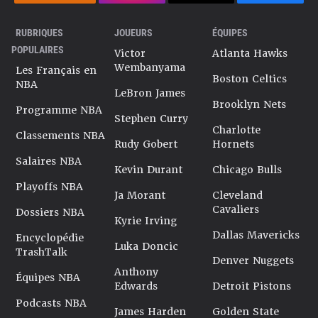
RUBRIQUES
JOUEURS
ÉQUIPES
POPULAIRES
Victor
Atlanta Hawks
Wembanyama
Les Français en
Boston Celtics
NBA
LeBron James
Brooklyn Nets
Programme NBA
Stephen Curry
Charlotte
Classements NBA
Rudy Gobert
Hornets
Salaires NBA
Kevin Durant
Chicago Bulls
Playoffs NBA
Ja Morant
Cleveland
Cavaliers
Dossiers NBA
Kyrie Irving
Dallas Mavericks
Encyclopédie
Luka Doncic
TrashTalk
Denver Nuggets
Anthony
Équipes NBA
Edwards
Detroit Pistons
Podcasts NBA
James Harden
Golden State