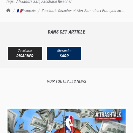
Tags :
Alexandre Sarr
,
Zaccharie Risacher
TrashTalk Actu NBA
🇫🇷Français
Zaccharie Risacher et Alex Sarr : deux Français au
sommet de la Draft NBA, historique !
DANS CET ARTICLE
Zaccharie
Alexandre
RISACHER
SARR
VOIR TOUTES LES NEWS