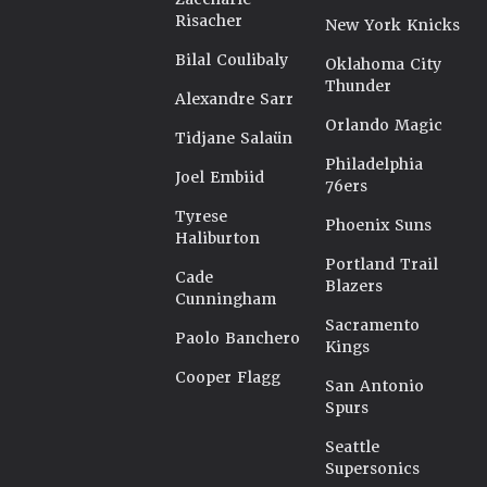
Risacher
New York Knicks
Bilal Coulibaly
Oklahoma City
Thunder
Alexandre Sarr
Orlando Magic
Tidjane Salaün
Philadelphia
Joel Embiid
76ers
Tyrese
Phoenix Suns
Haliburton
Portland Trail
Cade
Blazers
Cunningham
Sacramento
Paolo Banchero
Kings
Cooper Flagg
San Antonio
Spurs
Seattle
Supersonics