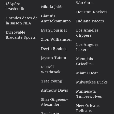
Warriors
L'Apéro
Nikola Jokic
TrashTalk
Houston Rockets
Giannis
Grandes dates de
Antetokounmpo
Indiana Pacers
la saison NBA
Evan Fournier
Los Angeles
Incroyable
Clippers
Brocante Sports
Zion Williamson
Los Angeles
Devin Booker
Lakers
Jayson Tatum
Memphis
Grizzlies
Russell
Westbrook
Miami Heat
Trae Young
Milwaukee Bucks
Anthony Davis
Minnesota
Timberwolves
Shai Gilgeous-
Alexander
New Orleans
Pelicans
Zaccharie