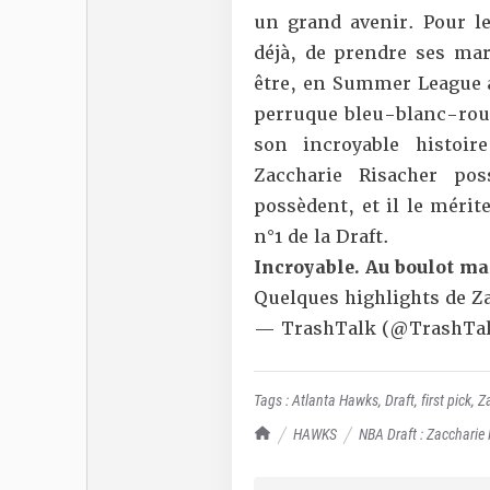
un grand avenir. Pour le
déjà, de prendre ses ma
être, en Summer League au
perruque bleu-blanc-roug
son incroyable histoir
Zaccharie Risacher po
possèdent, et il le mérit
n°1 de la Draft.
Incroyable. Au boulot ma
Quelques highlights de Za
— TrashTalk (@TrashTal
Tags :
Atlanta Hawks
,
Draft
,
first pick
,
Z
TrashTalk Actu NBA
HAWKS
NBA Draft : Zaccharie 