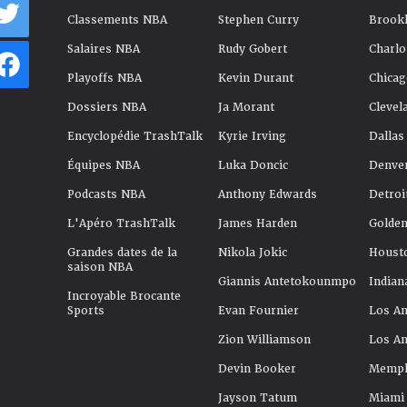
Classements NBA
Stephen Curry
Brookl
Salaires NBA
Rudy Gobert
Charlo
Playoffs NBA
Kevin Durant
Chicag
Dossiers NBA
Ja Morant
Clevel
Encyclopédie TrashTalk
Kyrie Irving
Dallas
Équipes NBA
Luka Doncic
Denve
Podcasts NBA
Anthony Edwards
Detroi
L'Apéro TrashTalk
James Harden
Golden
Grandes dates de la
Nikola Jokic
Houst
saison NBA
Giannis Antetokounmpo
Indian
Incroyable Brocante
Sports
Evan Fournier
Los An
Zion Williamson
Los An
Devin Booker
Memphi
Jayson Tatum
Miami