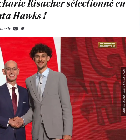
charie Risacher sélectionné en
nta Hawks !
rriette
SOURCE IMAGE : NBA LEAGUE PASS