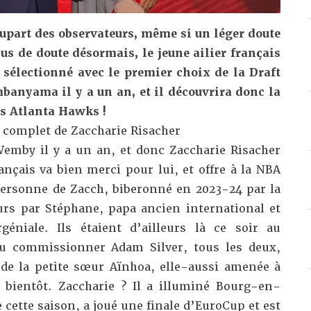
lupart des observateurs, même si un léger doute
us de doute désormais, le jeune ailier français
 sélectionné avec le premier choix de la Draft
anyama il y a un an, et il découvrira donc la
s Atlanta Hawks !
l complet de Zaccharie Risacher
 Wemby il y a un an, et donc Zaccharie Risacher
ançais va bien merci pour lui, et offre à la NBA
ersonne de Zacch, biberonné en 2023-24 par la
urs par Stéphane, papa ancien international et
éniale. Ils étaient d’ailleurs là ce soir au
 commissionner Adam Silver, tous les deux,
e la petite sœur Aïnhoa, elle-aussi amenée à
t bientôt. Zaccharie ? Il a illuminé Bourg-en-
 cette saison, a joué une finale d’EuroCup et est