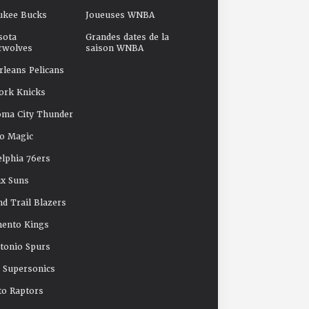
ukee Bucks
Joueuses WNBA
sota
Grandes dates de la
rwolves
saison WNBA
leans Pelicans
ork Knicks
oma City Thunder
o Magic
elphia 76ers
x Suns
nd Trail Blazers
mento Kings
tonio Spurs
e Supersonics
o Raptors