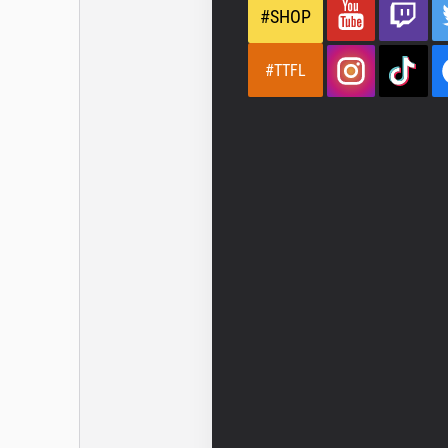
#SHOP
#TTFL