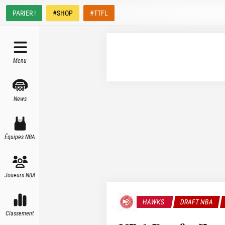
PARIER !
#SHOP
#TTFL
Menu
News
Équipes NBA
Joueurs NBA
HAWKS
DRAFT NBA
Classement