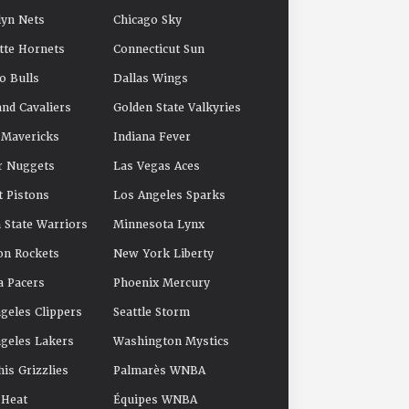
yn Nets
Chicago Sky
tte Hornets
Connecticut Sun
o Bulls
Dallas Wings
and Cavaliers
Golden State Valkyries
 Mavericks
Indiana Fever
r Nuggets
Las Vegas Aces
t Pistons
Los Angeles Sparks
 State Warriors
Minnesota Lynx
on Rockets
New York Liberty
a Pacers
Phoenix Mercury
geles Clippers
Seattle Storm
geles Lakers
Washington Mystics
s Grizzlies
Palmarès WNBA
 Heat
Équipes WNBA