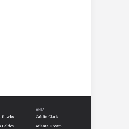
WNBA
a Hawks
Caitlin Clark
 Celtics
Atlanta Dream