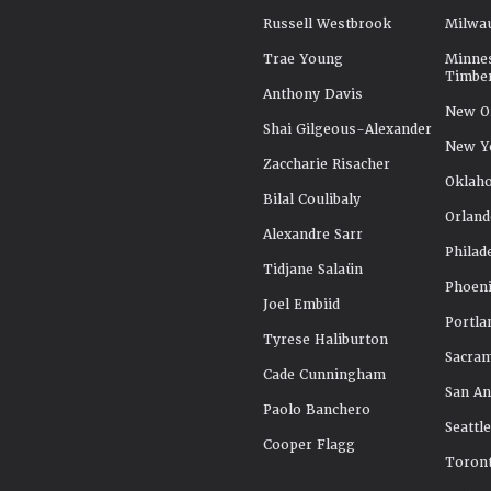
Russell Westbrook
Milwa
Trae Young
Minne
Timbe
Anthony Davis
New Or
Shai Gilgeous-Alexander
New Y
Zaccharie Risacher
Oklah
Bilal Coulibaly
Orland
Alexandre Sarr
Philad
Tidjane Salaün
Phoeni
Joel Embiid
Portla
Tyrese Haliburton
Sacra
Cade Cunningham
San An
Paolo Banchero
Seattl
Cooper Flagg
Toront