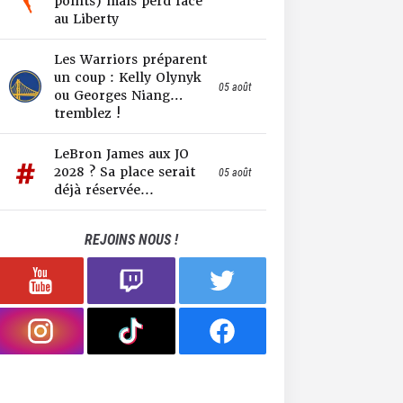
points) mais perd face
au Liberty
Les Warriors préparent
un coup : Kelly Olynyk
05 août
ou Georges Niang…
tremblez !
LeBron James aux JO
2028 ? Sa place serait
05 août
déjà réservée...
REJOINS NOUS !