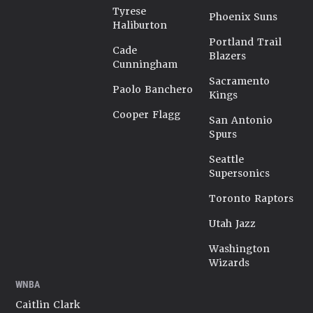
Tyrese
Phoenix Suns
Haliburton
Portland Trail
Cade
Blazers
Cunningham
Sacramento
Paolo Banchero
Kings
Cooper Flagg
San Antonio
Spurs
Seattle
Supersonics
Toronto Raptors
Utah Jazz
Washington
Wizards
WNBA
Caitlin Clark