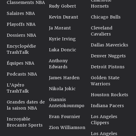
Charlotte
Classements NBA
Rudy Gobert
Hornets
Salaires NBA
Kevin Durant
Chicago Bulls
Playoffs NBA
Ja Morant
Cleveland
Cavaliers
Dossiers NBA
Kyrie Irving
Dallas Mavericks
Encyclopédie
Luka Doncic
TrashTalk
Denver Nuggets
Anthony
Équipes NBA
Edwards
Detroit Pistons
Podcasts NBA
James Harden
Golden State
Warriors
L'Apéro
Nikola Jokic
TrashTalk
Houston Rockets
Giannis
Grandes dates de
Antetokounmpo
Indiana Pacers
la saison NBA
Evan Fournier
Los Angeles
Incroyable
Clippers
Brocante Sports
Zion Williamson
Los Angeles