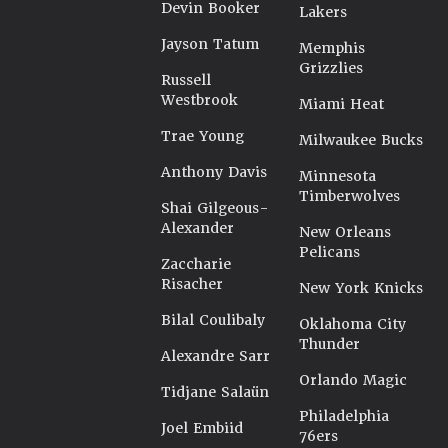
Devin Booker
Lakers
Jayson Tatum
Memphis
Grizzlies
Russell
Westbrook
Miami Heat
Trae Young
Milwaukee Bucks
Anthony Davis
Minnesota
Timberwolves
Shai Gilgeous-
Alexander
New Orleans
Pelicans
Zaccharie
Risacher
New York Knicks
Bilal Coulibaly
Oklahoma City
Thunder
Alexandre Sarr
Orlando Magic
Tidjane Salaün
Philadelphia
Joel Embiid
76ers