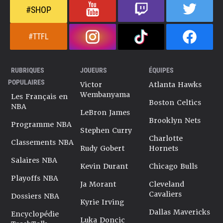
#SHOP
#TTFL
RUBRIQUES
JOUEURS
ÉQUIPES
POPULAIRES
Victor
Atlanta Hawks
Wembanyama
Les Français en
Boston Celtics
NBA
LeBron James
Brooklyn Nets
Programme NBA
Stephen Curry
Charlotte
Classements NBA
Rudy Gobert
Hornets
Salaires NBA
Kevin Durant
Chicago Bulls
Playoffs NBA
Ja Morant
Cleveland
Cavaliers
Dossiers NBA
Kyrie Irving
Dallas Mavericks
Encyclopédie
Luka Doncic