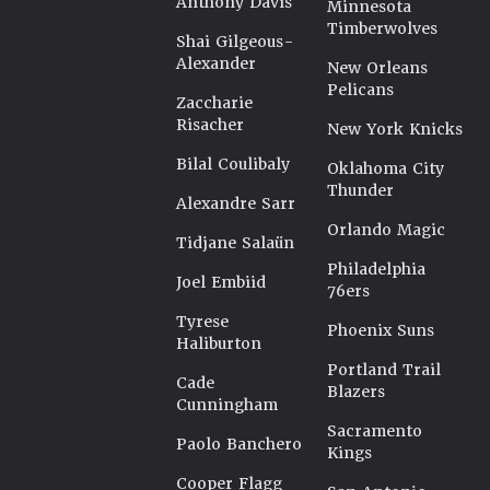
Anthony Davis
Minnesota
Timberwolves
Shai Gilgeous-
Alexander
New Orleans
Pelicans
Zaccharie
Risacher
New York Knicks
Bilal Coulibaly
Oklahoma City
Thunder
Alexandre Sarr
Orlando Magic
Tidjane Salaün
Philadelphia
Joel Embiid
76ers
Tyrese
Phoenix Suns
Haliburton
Portland Trail
Cade
Blazers
Cunningham
Sacramento
Paolo Banchero
Kings
Cooper Flagg