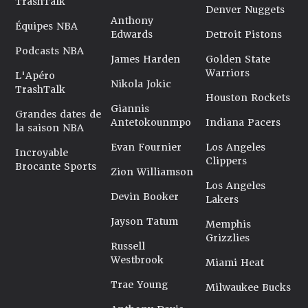
TrashTalk
Denver Nuggets
Anthony
Équipes NBA
Edwards
Detroit Pistons
Podcasts NBA
James Harden
Golden State
Warriors
L'Apéro
Nikola Jokic
TrashTalk
Houston Rockets
Giannis
Grandes dates de
Antetokounmpo
Indiana Pacers
la saison NBA
Evan Fournier
Los Angeles
Incroyable
Clippers
Brocante Sports
Zion Williamson
Los Angeles
Devin Booker
Lakers
Jayson Tatum
Memphis
Grizzlies
Russell
Westbrook
Miami Heat
Trae Young
Milwaukee Bucks