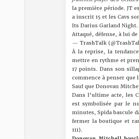
la première période. JT e
a inscrit 15 et les Cavs s
Its Darius Garland Night.
Attaqué, défense, à lui de
— TrashTalk (@TrashTal
À la reprise, la tendance
mettre en rythme et prend
17 points. Dans son silla
commence à penser que la
Sauf que Donovan Mitchel
Dans l’ultime acte, les 
est symbolisée par le nu
minutes, Spida bascule d
fermer la boutique et ram
111).
Donovan Mitchell boucle