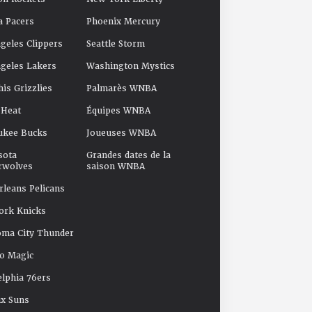
a Pacers
Phoenix Mercury
geles Clippers
Seattle Storm
geles Lakers
Washington Mystics
s Grizzlies
Palmarès WNBA
 Heat
Équipes WNBA
ukee Bucks
Joueuses WNBA
sota
Grandes dates de la
rwolves
saison WNBA
leans Pelicans
ork Knicks
oma City Thunder
o Magic
elphia 76ers
x Suns