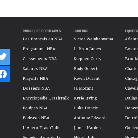
RUBRIQUES POPULAIRES
JOUEURS
ÉQUIPES
Les Français en NBA
Victor Wembanyama
Atlant
Programme NBA
LeBron James
Boston
Classements NBA
Stephen Curry
Brookl
Salaires NBA
Rudy Gobert
Charlo
Playoffs NBA
Kevin Durant
Chicag
Dossiers NBA
Ja Morant
Clevel
Encyclopédie TrashTalk
Kyrie Irving
Dallas
Équipes NBA
Luka Doncic
Denve
Podcasts NBA
Anthony Edwards
Detroi
L'Apéro TrashTalk
James Harden
Golden
Grandes dates de la
Nikola Jokic
Houst