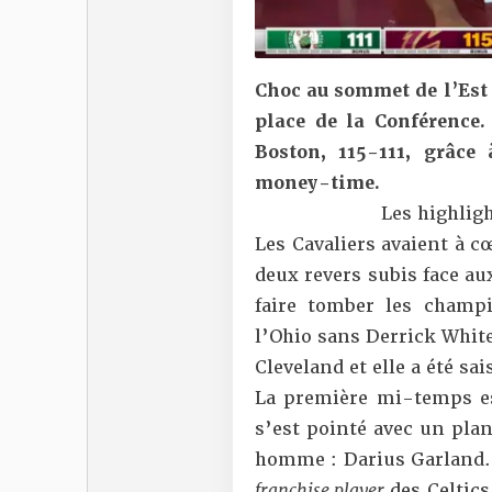
Choc au sommet de l’Est e
place de la Conférence. 
Boston, 115-111, grâce
money-time.
Les highligh
Les Cavaliers avaient à c
deux revers subis face a
faire tomber les champi
l’Ohio sans Derrick White
Cleveland et elle a été sa
La première mi-temps es
s’est pointé avec un pla
homme : Darius Garland. 
franchise player
des Celtics