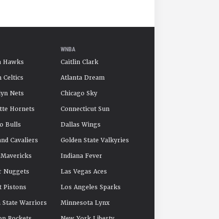
WNBA
a Hawks
Caitlin Clark
 Celtics
Atlanta Dream
yn Nets
Chicago Sky
tte Hornets
Connecticut Sun
o Bulls
Dallas Wings
and Cavaliers
Golden State Valkyries
 Mavericks
Indiana Fever
r Nuggets
Las Vegas Aces
t Pistons
Los Angeles Sparks
 State Warriors
Minnesota Lynx
on Rockets
New York Liberty