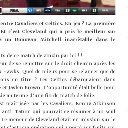
ntre Cavaliers et Celtics. En jeu ? La première
Et c’est Cleveland qui a pris le meilleur sur
 à un Donovan Mitchell inarrêtable dans le
ts de ce match de zinzin par ici !!!
œur de se remettre sur le droit chemin après les
ux Hawks
. Quoi de mieux pour se relancer que de
ons en titre ? Les Celtics débarquaient dans
 et Jaylen Brown. L’opportunité était belle pour
isie au terme d’une fin de match de folie.
t maîtrisée par les Cavaliers. Kenny Atkinson
n anti-Tatum qui pourrait se résumer à un seul
Le meneur de Cleveland était en mission sur le
 et c’est une opération qui a porté ses fruits sur