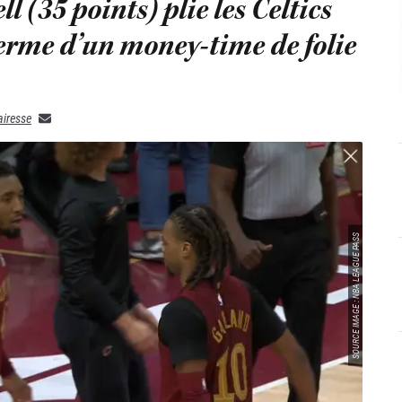
 (35 points) plie les Celtics
terme d’un money-time de folie
airesse
SOURCE IMAGE : NBA LEAGUE PASS