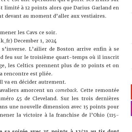
st limité à 12 points alors que Darius Garland en
ont devant au moment d’aller aux vestiaires.
 mener les Cavs ce soir.
k_fr)
December 1, 2024
 s’inverse. L’ailier de Boston arrive enfin à se
 feu sur le troisième quart-temps où il inscrit
ge, les Celtics prennent plus de 10 points et on
 rencontre est pliée.
l va en décider autrement.
Cavaliers amorcent un
comeback
. Cette remontée
méro 45 de Cleveland. Sur les trois dernières
ans une nouvelle dimension avec 15 points pour
ener la victoire à la franchise de l’Ohio (115-
 sa soirée avec 35 points à 12/21 au tir dont