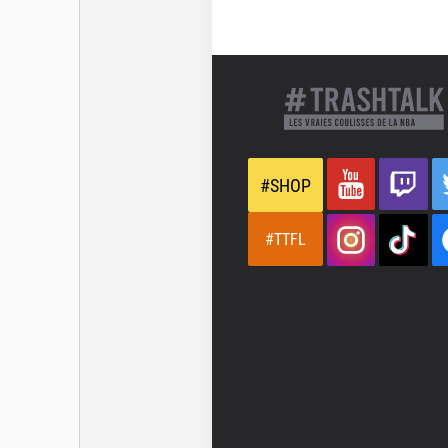
#SHOP
#TTFL