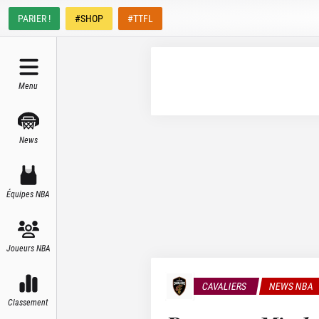
PARIER !
#SHOP
#TTFL
Menu
News
Équipes NBA
Joueurs NBA
CAVALIERS
NEWS NBA
Classement