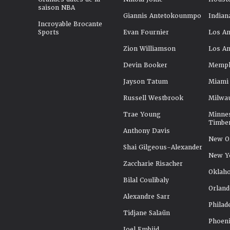
saison NBA
Giannis Antetokounmpo
Indian
Incroyable Brocante
Sports
Evan Fournier
Los An
Zion Williamson
Los An
Devin Booker
Memphi
Jayson Tatum
Miami
Russell Westbrook
Milwa
Trae Young
Minne
Timbe
Anthony Davis
New Or
Shai Gilgeous-Alexander
New Y
Zaccharie Risacher
Oklah
Bilal Coulibaly
Orland
Alexandre Sarr
Philad
Tidjane Salaün
Phoeni
Joel Embiid