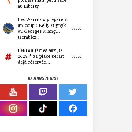
points) mais perd face
au Liberty
Les Warriors préparent
un coup : Kelly Olynyk
05 août
ou Georges Niang…
tremblez !
LeBron James aux JO
2028 ? Sa place serait
05 août
déjà réservée...
REJOINS NOUS !