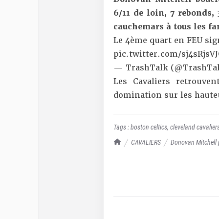
6/11 de loin, 7 rebonds
cauchemars à tous les fan
Le 4ème quart en FEU sig
pic.twitter.com/sj4sRjsV
— TrashTalk (@TrashTal
Les Cavaliers retrouven
domination sur les hauteu
Tags :
boston celtics
,
cleveland cavalier
TrashTalk Actu NBA
CAVALIERS
Donovan Mitchell p