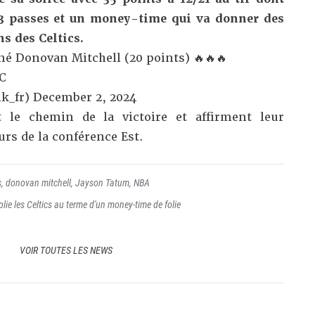
, 3 passes et un money-time qui va donner des
s des Celtics.
né Donovan Mitchell (20 points) 🔥🔥🔥
JC
k_fr)
December 2, 2024
t le chemin de la victoire et affirment leur
rs de la conférence Est.
s
,
donovan mitchell
,
Jayson Tatum
,
NBA
lie les Celtics au terme d'un money-time de folie
VOIR TOUTES LES NEWS