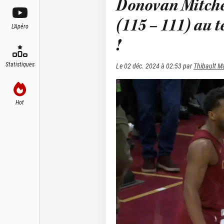
Donovan Mitchell
(115 – 111) au 
L'Apéro
!
Statistiques
Le
02 déc. 2024 à 02:53
par
Thibault M
Hot