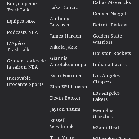
Dallas Mavericks
Encyclopédie
Luka Doncic
TrashTalk
Denver Nuggets
Anthony
Équipes NBA
Edwards
Detroit Pistons
Podcasts NBA
James Harden
Golden State
Warriors
L'Apéro
Nikola Jokic
TrashTalk
Houston Rockets
Giannis
Grandes dates de
Antetokounmpo
Indiana Pacers
la saison NBA
Evan Fournier
Los Angeles
Incroyable
Clippers
Brocante Sports
Zion Williamson
Los Angeles
Devin Booker
Lakers
Jayson Tatum
Memphis
Grizzlies
Russell
Westbrook
Miami Heat
Trae Young