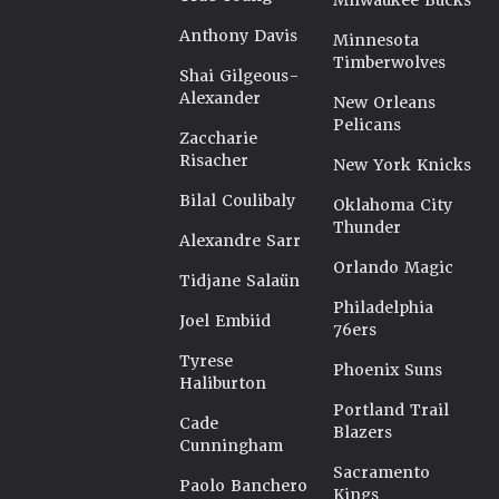
Milwaukee Bucks
Anthony Davis
Minnesota
Timberwolves
Shai Gilgeous-
Alexander
New Orleans
Pelicans
Zaccharie
Risacher
New York Knicks
Bilal Coulibaly
Oklahoma City
Thunder
Alexandre Sarr
Orlando Magic
Tidjane Salaün
Philadelphia
Joel Embiid
76ers
Tyrese
Phoenix Suns
Haliburton
Portland Trail
Cade
Blazers
Cunningham
Sacramento
Paolo Banchero
Kings