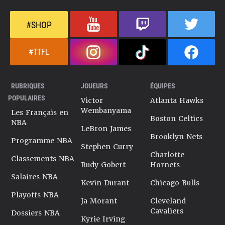
#SHOP
#TTFL
RUBRIQUES
JOUEURS
ÉQUIPES
POPULAIRES
Victor
Atlanta Hawks
Wembanyama
Les Français en
Boston Celtics
NBA
LeBron James
Brooklyn Nets
Programme NBA
Stephen Curry
Charlotte
Classements NBA
Rudy Gobert
Hornets
Salaires NBA
Kevin Durant
Chicago Bulls
Playoffs NBA
Ja Morant
Cleveland
Cavaliers
Dossiers NBA
Kyrie Irving