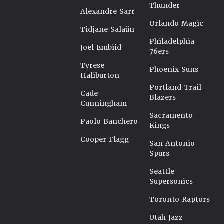
Thunder
Alexandre Sarr
Orlando Magic
Tidjane Salaün
Philadelphia
Joel Embiid
76ers
Tyrese
Phoenix Suns
Haliburton
Portland Trail
Cade
Blazers
Cunningham
Sacramento
Paolo Banchero
Kings
Cooper Flagg
San Antonio
Spurs
Seattle
Supersonics
Toronto Raptors
Utah Jazz