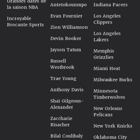
Grandes dates de
Antetokounmpo
Indiana Pacers
la saison NBA
Evan Fournier
Los Angeles
Incroyable
Clippers
Brocante Sports
Zion Williamson
Los Angeles
Devin Booker
Lakers
Jayson Tatum
Memphis
Grizzlies
Russell
Westbrook
Miami Heat
Trae Young
Milwaukee Bucks
Anthony Davis
Minnesota
Timberwolves
Shai Gilgeous-
Alexander
New Orleans
Pelicans
Zaccharie
Risacher
New York Knicks
Bilal Coulibaly
Oklahoma City