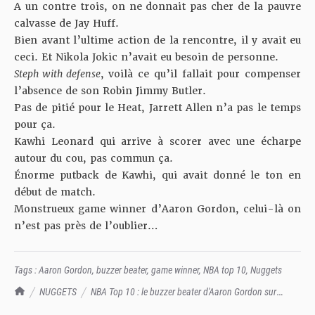
A un contre trois, on ne donnait pas cher de la pauvre
calvasse de Jay Huff.
Bien avant l’ultime action de la rencontre, il y avait eu
ceci. Et Nikola Jokic n’avait eu besoin de personne.
Steph with defense
, voilà ce qu’il fallait pour compenser
l’absence de son Robin Jimmy Butler.
Pas de pitié pour le Heat, Jarrett Allen n’a pas le temps
pour ça.
Kawhi Leonard qui arrive à scorer avec une écharpe
autour du cou, pas commun ça.
Énorme putback de Kawhi, qui avait donné le ton en
début de match.
Monstrueux game winner d’Aaron Gordon, celui-là on
n’est pas près de l’oublier…
Tags :
Aaron Gordon
,
buzzer beater
,
game winner
,
NBA top 10
,
Nuggets
TrashTalk Actu NBA
NUGGETS
NBA Top 10 : le buzzer beater d'Aaron Gordon sur
toutes les lèvres