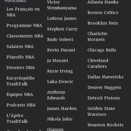
POPULAIRES
Victor
Atlanta Hawks
Wembanyama
Les Français en
Boston Celtics
NBA
LeBron James
Brooklyn Nets
Programme NBA
Stephen Curry
Charlotte
Classements NBA
Rudy Gobert
Hornets
Salaires NBA
Kevin Durant
Chicago Bulls
Playoffs NBA
Ja Morant
Cleveland
Cavaliers
Dossiers NBA
Kyrie Irving
Dallas Mavericks
Encyclopédie
Luka Doncic
TrashTalk
Denver Nuggets
Anthony
Équipes NBA
Edwards
Detroit Pistons
Podcasts NBA
James Harden
Golden State
Warriors
L'Apéro
Nikola Jokic
TrashTalk
Houston Rockets
Giannis