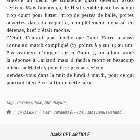
amorcé un début de troisième quart défensif assez
sérieux. Mais hormis ça, le Heat semble juste beaucoup
trop court pour lutter. Trop de pertes de balle, portes
ouvertes dans la raquette, complètement dépassé en
défense, bref c’était moche.
C’était d’autant plus moche que Tyler Herro a aussi
connu un match compliqué (13 points à 5 sur 13 au tir).
Pas vraiment d’impact sur ce Game 3, on a bien aimé
la réponse à Garland mais il faudra montrer beaucoup
mieux au Match 4 pour être pris au sérieux.
Rendez-vous dans la nuit de lundi à mardi, pour ce qui
pourrait bien être la fin de cette série.
Tags :
Cavaliers
,
Heat
,
NBA Playoffs
TrashTalk Actu NBA
CAVALIERS
Heat - Cavaliers (87-124) : sans Darius Garland,
Cleveland humilie Miami !
DANS CET ARTICLE