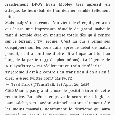
fraichement DPOY Evan Mobley très agressif en
attaque. Le hero-ball de l’an dernier semble tellement
loin.
Mais malgré tous ceux qu’on vient de citer, il y en a un
qui laisse une impression visuelle de grand maboule
tant il semble être en maitrise totale dès qu’il rentre
sur le terrain : Ty Jerome. C’est lui qui a remis ses
coéquipiers sur les bons rails après le début de match
poussif, et il a continué d’être ultra impactant tout au
long de la partie (+33 de plus-minus). La légende de
«
Playoffs Ty
» est réellement en train de s’écrire.
Ty Jerome il est à 4 contre 1 en transition il en a rien à
cirer 🔥🔥
pic.twitter.com/jb4jj1y6FZ
— TrashTalk (@TrashTalk_fr)
April 26, 2025
Côté Miami, pas grand-chose de positif à tirer de cette
rencontre. En même temps vu le score c’est logique.
Bam Adebayo et Davion Mitchell auront sûrement été
les moins mauvais, notamment le deuxième qui aura