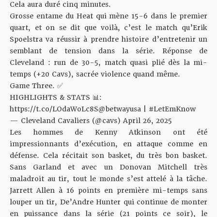
Cela aura duré cinq minutes.
Grosse entame du Heat qui mène 15-6 dans le premier
quart, et on se dit que voilà, c’est le match qu’Erik
Spoelstra va réussir à prendre histoire d’entretenir un
semblant de tension dans la série. Réponse de
Cleveland : run de 30-5, match quasi plié dès la mi-
temps (+20 Cavs), sacrée violence quand même.
Game Three. ✅
HIGHLIGHTS & STATS 📊:
https://t.co/LOdaWoLc8S
@betwayusa
|
#LetEmKnow
— Cleveland Cavaliers (@cavs)
April 26, 2025
Les hommes de Kenny Atkinson ont été
impressionnants d’exécution, en attaque comme en
défense. Cela récitait son basket, du très bon basket.
Sans Garland et avec un Donovan Mitchell très
maladroit au tir, tout le monde s’est attelé à la tâche.
Jarrett Allen à 16 points en première mi-temps sans
louper un tir, De’Andre Hunter qui continue de monter
en puissance dans la série (21 points ce soir), le