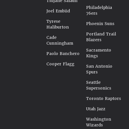
Tidjane Salaün
Philadelphia
Joel Embiid
76ers
Tyrese
Phoenix Suns
Haliburton
Portland Trail
Cade
Blazers
Cunningham
Sacramento
Paolo Banchero
Kings
Cooper Flagg
San Antonio
Spurs
Seattle
Supersonics
Toronto Raptors
Utah Jazz
Washington
Wizards