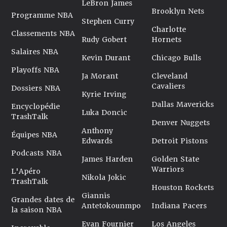
LeBron James
Brooklyn Nets
Programme NBA
Stephen Curry
Charlotte
Classements NBA
Rudy Gobert
Hornets
Salaires NBA
Kevin Durant
Chicago Bulls
Playoffs NBA
Ja Morant
Cleveland
Cavaliers
Dossiers NBA
Kyrie Irving
Dallas Mavericks
Encyclopédie
Luka Doncic
TrashTalk
Denver Nuggets
Anthony
Équipes NBA
Edwards
Detroit Pistons
Podcasts NBA
James Harden
Golden State
Warriors
L'Apéro
Nikola Jokic
TrashTalk
Houston Rockets
Giannis
Grandes dates de
Antetokounmpo
Indiana Pacers
la saison NBA
Evan Fournier
Los Angeles