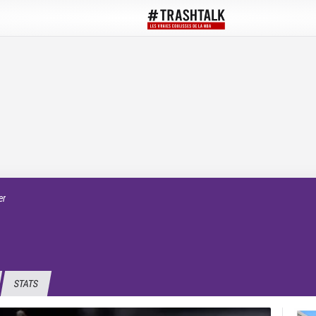
er
STATS