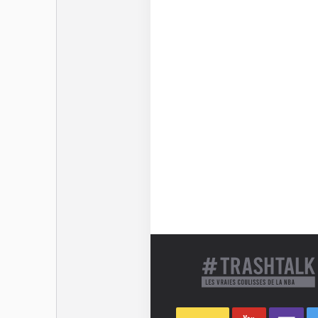
sa belle carrière NCAA, e
Transféré d’Atlanta à Cle
en janvier 2026, De’Andr
liberté qu’aux Hawks et 
Zach LaVine, DeMar DeRo
tuyaux au moment de la t
Dernière mise à jour le 03 fé