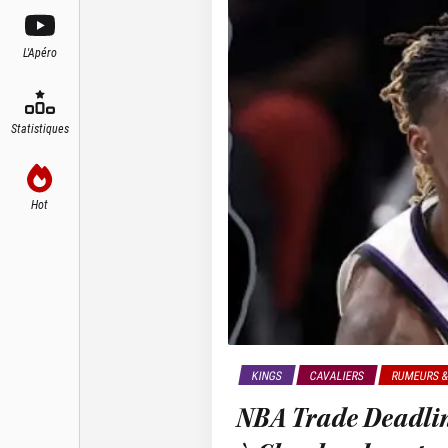
L'Apéro
Statistiques
Hot
KINGS
CAVALIERS
RUMEURS &
NBA Trade Deadline