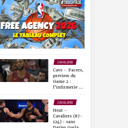
CAVALIERS
PACERS
Cavs – Pacers,
NEWS NBA
preview du
ANALYSE
Game 2 :
PLAYOFFS NBA
l’infirmerie de
Cleveland
inquiète…
CAVALIERS
HEAT
Heat –
NEWS NBA
Cavaliers (87-
PLAYOFFS NBA
124) : sans
Darius Garland,