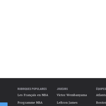
nfin passer un cap .
veland en février 2025, puis des Cavaliers aux Kings
e Hunter devrait disposer à Sacramento de plus de
Cavs. Du moins si les Kings se débarrassent de
zan ou Domantas Sabonis, ce qui semble dans les
rade deadline 2026.
vrier 2026
RUBRIQUES POPULAIRES
JOUEURS
ÉQUIPES
Les Français en NBA
Victor Wembanyama
Atlant
Programme NBA
LeBron James
Boston