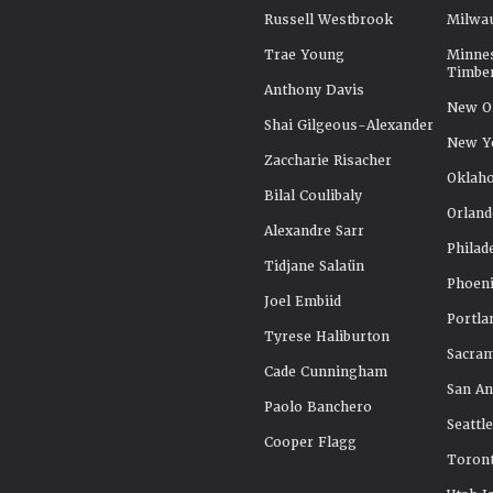
Russell Westbrook
Milwa
Trae Young
Minne
Timbe
Anthony Davis
New Or
Shai Gilgeous-Alexander
New Y
Zaccharie Risacher
Oklah
Bilal Coulibaly
Orland
Alexandre Sarr
Philad
Tidjane Salaün
Phoeni
Joel Embiid
Portla
Tyrese Haliburton
Sacra
Cade Cunningham
San An
Paolo Banchero
Seattl
Cooper Flagg
Toront