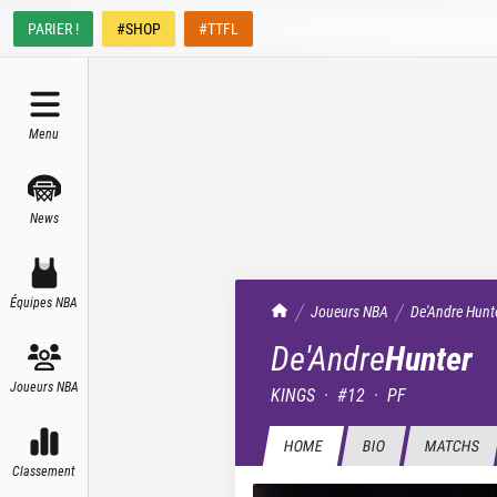
PARIER !
#SHOP
#TTFL
Menu
News
Équipes NBA
TrashTalk Actu NBA
Joueurs NBA
De'Andre
Hunt
De'Andre
Hunter
Joueurs NBA
KINGS
·
#
12
·
PF
HOME
BIO
MATCHS
Classement