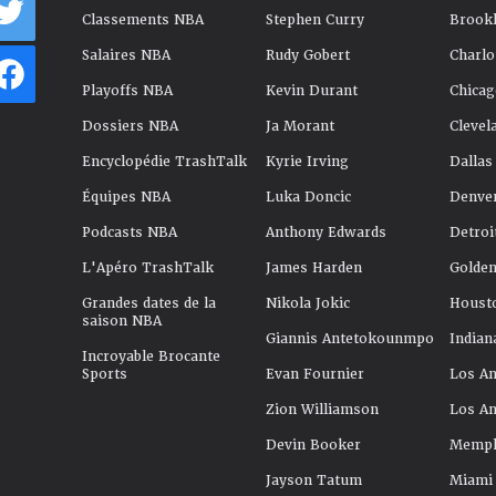
Classements NBA
Stephen Curry
Brookl
Salaires NBA
Rudy Gobert
Charlo
Playoffs NBA
Kevin Durant
Chicag
Dossiers NBA
Ja Morant
Clevel
Encyclopédie TrashTalk
Kyrie Irving
Dallas
Équipes NBA
Luka Doncic
Denve
Podcasts NBA
Anthony Edwards
Detroi
L'Apéro TrashTalk
James Harden
Golden
Grandes dates de la
Nikola Jokic
Houst
saison NBA
Giannis Antetokounmpo
Indian
Incroyable Brocante
Sports
Evan Fournier
Los An
Zion Williamson
Los An
Devin Booker
Memphi
Jayson Tatum
Miami