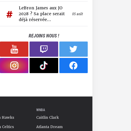
LeBron James aux JO
2028 ? Sa place serait
05 août
déjà réservée...
REJOINS NOUS !
WNBA
a Hawks
Caitlin Clark
 Celtics
Atlanta Dream