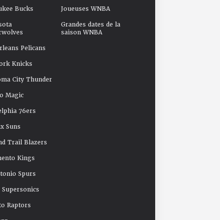
ukee Bucks
Joueuses WNBA
sota
Grandes dates de la
rwolves
saison WNBA
leans Pelicans
ork Knicks
oma City Thunder
o Magic
elphia 76ers
x Suns
nd Trail Blazers
mento Kings
tonio Spurs
e Supersonics
o Raptors