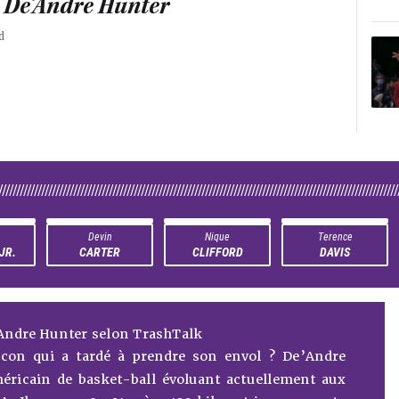
e De’Andre Hunter
d
////////////////////////////////////////////////////////////////////////////////////////////////////////////////
Devin
Nique
Terence
JR.
CARTER
CLIFFORD
DAVIS
Andre Hunter selon TrashTalk
aucon qui a tardé à prendre son envol ? De’Andre
éricain de basket-ball évoluant actuellement aux