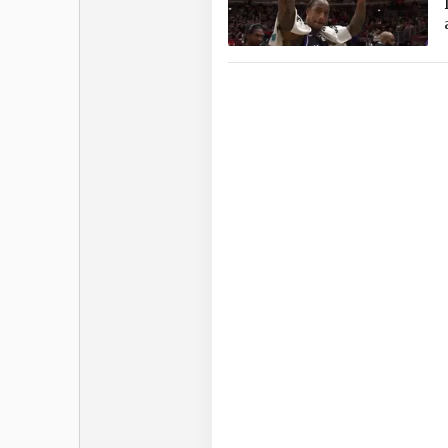
développé. Plus de qua
qu’il commence à percer
points gagne en régul
défenseur. Mais cela n’a 
fassent confiance sur la
Sacramento King s?
De’Andre 
De’Andre Hunter tient é
blesse régulièrement et 
carrière NBA, laissant 
débrouiller sans lui.
Après deux saisons com
blessures ou du moins à 
permet d’affirmer son po
son record en carrière av
Timberwolves.
De’Andre Hunter approc
doit, s’il souhaite enfin 