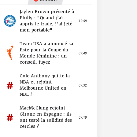
Jaylen Brown présenté à
Philly : "Quand j’ai
12:59
appris le trade, j’ai jeté
mon portable"
Team USA a annoncé sa
liste pour la Coupe du
07:49
Monde féminine : un
conseil, fuyez
Cole Anthony quitte la
NBA et rejoint
07:32
Melbourne United en
NBL !
MacMcClung rejoint
Girone en Espagne : ils
07:19
ont testé la solidité des
cercles ?