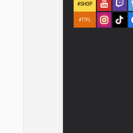
#SHOP
#TTFL