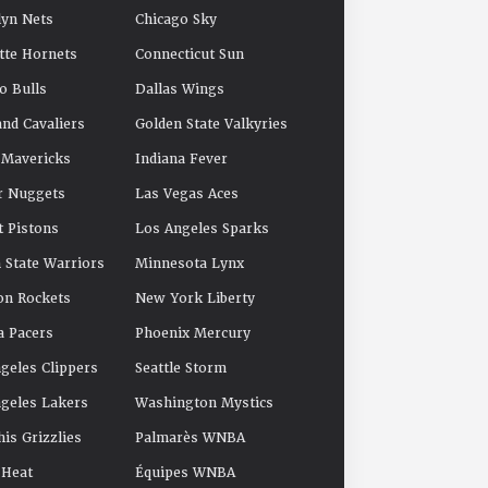
yn Nets
Chicago Sky
tte Hornets
Connecticut Sun
o Bulls
Dallas Wings
and Cavaliers
Golden State Valkyries
 Mavericks
Indiana Fever
r Nuggets
Las Vegas Aces
t Pistons
Los Angeles Sparks
 State Warriors
Minnesota Lynx
on Rockets
New York Liberty
a Pacers
Phoenix Mercury
geles Clippers
Seattle Storm
geles Lakers
Washington Mystics
s Grizzlies
Palmarès WNBA
 Heat
Équipes WNBA