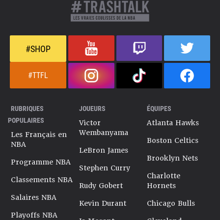
#SHOP
#TTFL
RUBRIQUES
JOUEURS
ÉQUIPES
POPULAIRES
Victor
Atlanta Hawks
Wembanyama
Les Français en
Boston Celtics
NBA
LeBron James
Brooklyn Nets
Programme NBA
Stephen Curry
Charlotte
Classements NBA
Rudy Gobert
Hornets
Salaires NBA
Kevin Durant
Chicago Bulls
Playoffs NBA