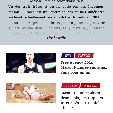
Mason Plumlee selon TrashTalk
Un des trois frères et on ne parle pas des Inconnus.
Mason Plumlee est un joueur de basket-ball américain
évoluant actuellement aux Charlotte Hornets en NBA. Il
mesure 2m08, pèse 115 kilos et joue au poste de pivot. Né
à Fort Wayne dans l’Indiana, le 5 mars 1990, Mason
Plumlee a été sélectionné au 22e choix de la Draft NBA
Lire la suite
2013 par les Brooklyn Nets en provenance de l’université
de Duke. Mason Plumlee a participé à 12 saisons en NBA
dans sa carrière. Il a porté les maillots des Brooklyn
SUNS
CLIPPERS
Nets, des Portland Trail Blazers, des Denver Nuggets, des
NEWS NBA
Charlotte Hornets, des Los Angeles Clippers et des
Free Agency 2024 :
Phoenix Suns en NBA.
Mason Plumlee signe aux
Mason Plumlee, la raquette ou rien
Suns pour un an
Mason Plumlee est un pivot traditionnel, “à l’ancienne”.
Il est surtout un défenseur intérieur de métier. Son rôle
CLIPPERS
NEWS NBA
est de ne pas laisser les joueurs adverses s’approcher de
Mason Plumlee absent
son panier. Il est un petit peu plus en difficulté lorsqu’il
deux mois, les Clippers
doit s’éloigner du cercle. En attaque également, c’est
intéressés par Daniel
dans la raquette que Mason Plumlee s’illustre. Il dispose
Theis ?
de bonnes mains et de bonnes finitions au cercle. Il est