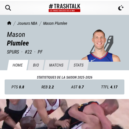
TrashTalk Actu NBA
Joueurs NBA
Mason
Plumlee
Mason
Plumlee
SPURS
·
#
22
·
PF
HOME
BIO
MATCHS
STATS
STATISTIQUES DE LA SAISON
2025-2026
PTS
0.8
REB
2.2
AST
0.7
TTFL
4.17