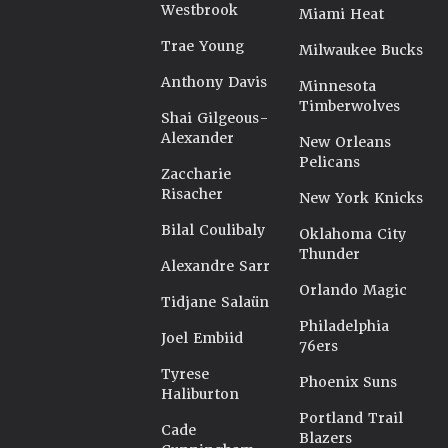
Westbrook
Miami Heat
Trae Young
Milwaukee Bucks
Anthony Davis
Minnesota
Timberwolves
Shai Gilgeous-
Alexander
New Orleans
Pelicans
Zaccharie
Risacher
New York Knicks
Bilal Coulibaly
Oklahoma City
Thunder
Alexandre Sarr
Orlando Magic
Tidjane Salaün
Philadelphia
Joel Embiid
76ers
Tyrese
Phoenix Suns
Haliburton
Portland Trail
Cade
Blazers