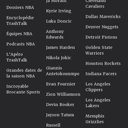
Ja Morant
Cleveland
Cavaliers
Dossiers NBA
Kyrie Irving
Dallas Mavericks
Encyclopédie
Luka Doncic
TrashTalk
Denver Nuggets
Anthony
Équipes NBA
Edwards
Detroit Pistons
Podcasts NBA
James Harden
Golden State
Warriors
L'Apéro
Nikola Jokic
TrashTalk
Houston Rockets
Giannis
Grandes dates de
Antetokounmpo
Indiana Pacers
la saison NBA
Evan Fournier
Los Angeles
Incroyable
Clippers
Brocante Sports
Zion Williamson
Los Angeles
Devin Booker
Lakers
Jayson Tatum
Memphis
Grizzlies
Russell