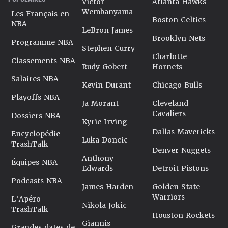
Victor
Atlanta Hawks
Wembanyama
Les Français en
Boston Celtics
NBA
LeBron James
Brooklyn Nets
Programme NBA
Stephen Curry
Charlotte
Classements NBA
Rudy Gobert
Hornets
Salaires NBA
Kevin Durant
Chicago Bulls
Playoffs NBA
Ja Morant
Cleveland
Cavaliers
Dossiers NBA
Kyrie Irving
Dallas Mavericks
Encyclopédie
Luka Doncic
TrashTalk
Denver Nuggets
Anthony
Équipes NBA
Edwards
Detroit Pistons
Podcasts NBA
James Harden
Golden State
Warriors
L'Apéro
Nikola Jokic
TrashTalk
Houston Rockets
Giannis
Grandes dates de