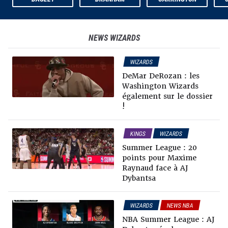
NEWS
WIZARDS
WIZARDS
RUMEURS & TRADES
DeMar DeRozan : les
NEWS NBA
Washington Wizards
également sur le dossier
!
KINGS
WIZARDS
SUMMER LEAGUE
Summer League : 20
points pour Maxime
Raynaud face à AJ
Dybantsa
WIZARDS
NEWS NBA
SUMMER LEAGUE
NBA Summer League : AJ