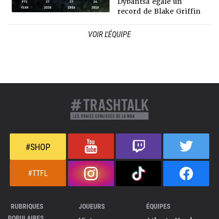
Dybantsa égale un
record de Blake Griffin
VOIR L'ÉQUIPE
#SHOP
#TTFL
RUBRIQUES
JOUEURS
ÉQUIPES
POPULAIRES