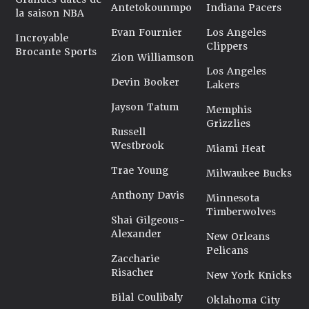
Antetokounmpo
Indiana Pacers
la saison NBA
Evan Fournier
Los Angeles
Incroyable
Clippers
Brocante Sports
Zion Williamson
Los Angeles
Devin Booker
Lakers
Jayson Tatum
Memphis
Grizzlies
Russell
Westbrook
Miami Heat
Trae Young
Milwaukee Bucks
Anthony Davis
Minnesota
Timberwolves
Shai Gilgeous-
Alexander
New Orleans
Pelicans
Zaccharie
Risacher
New York Knicks
Bilal Coulibaly
Oklahoma City