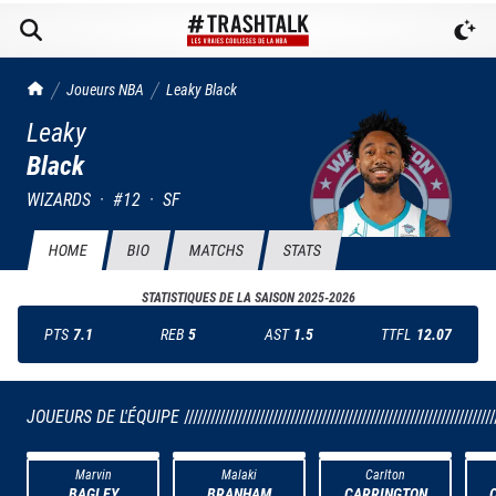
TrashTalk Actu NBA
Joueurs NBA
Leaky
Black
Leaky
Black
WIZARDS
·
#
12
·
SF
HOME
BIO
MATCHS
STATS
STATISTIQUES DE LA SAISON
2025-2026
PTS
7.1
REB
5
AST
1.5
TTFL
12.07
JOUEURS DE L'ÉQUIPE
//////////////////////////////////////////////////////////////////////
Marvin
Malaki
Carlton
BAGLEY
BRANHAM
CARRINGTON