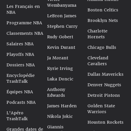
Wembanyama
Les Français en
Boston Celtics
NBA
LeBron James
Brooklyn Nets
Programme NBA
Stephen Curry
Charlotte
Classements NBA
Rudy Gobert
Hornets
Salaires NBA
Kevin Durant
Chicago Bulls
Playoffs NBA
Ja Morant
Cleveland
Cavaliers
Dossiers NBA
Kyrie Irving
Dallas Mavericks
Encyclopédie
Luka Doncic
TrashTalk
Denver Nuggets
Anthony
Équipes NBA
Edwards
Detroit Pistons
Podcasts NBA
James Harden
Golden State
Warriors
L'Apéro
Nikola Jokic
TrashTalk
Houston Rockets
Giannis
Grandes dates de