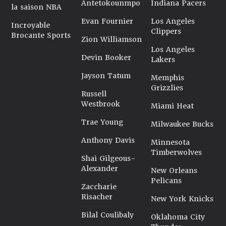
Antetokounmpo
Indiana Pacers
la saison NBA
Evan Fournier
Los Angeles
Incroyable
Clippers
Brocante Sports
Zion Williamson
Los Angeles
Devin Booker
Lakers
Jayson Tatum
Memphis
Grizzlies
Russell
Westbrook
Miami Heat
Trae Young
Milwaukee Bucks
Anthony Davis
Minnesota
Timberwolves
Shai Gilgeous-
Alexander
New Orleans
Pelicans
Zaccharie
Risacher
New York Knicks
Bilal Coulibaly
Oklahoma City