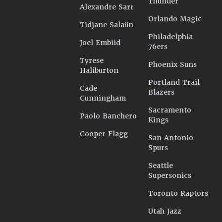
Thunder
Alexandre Sarr
Orlando Magic
Tidjane Salaün
Philadelphia
Joel Embiid
76ers
Tyrese
Phoenix Suns
Haliburton
Portland Trail
Cade
Blazers
Cunningham
Sacramento
Paolo Banchero
Kings
Cooper Flagg
San Antonio
Spurs
Seattle
Supersonics
Toronto Raptors
Utah Jazz