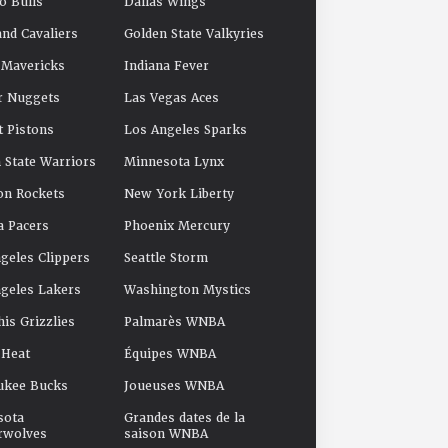
o Bulls
Dallas Wings
and Cavaliers
Golden State Valkyries
 Mavericks
Indiana Fever
r Nuggets
Las Vegas Aces
t Pistons
Los Angeles Sparks
 State Warriors
Minnesota Lynx
on Rockets
New York Liberty
a Pacers
Phoenix Mercury
geles Clippers
Seattle Storm
geles Lakers
Washington Mystics
s Grizzlies
Palmarès WNBA
 Heat
Équipes WNBA
ukee Bucks
Joueuses WNBA
sota
Grandes dates de la
rwolves
saison WNBA