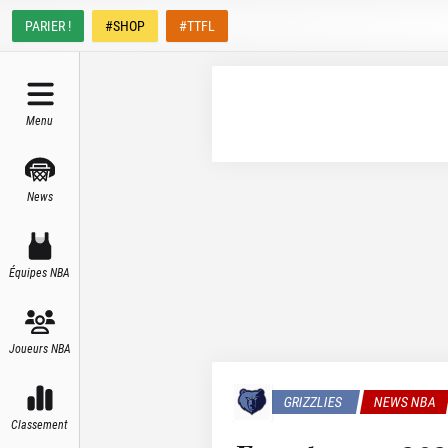
PARIER !
#SHOP
#TTFL
Menu
News
Équipes NBA
Joueurs NBA
GRIZZLIES
NEWS NBA
Classement