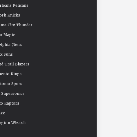
leans Pelicans
ork Knicks
oma City Thunder
o Magic
elphia 76ers
x Suns
nd Trail Blazers
mento Kings
tonio Spurs
e Supersonics
o Raptors
azz
ngton Wizards