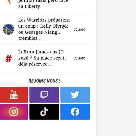
points) mais perd face
au Liberty
Les Warriors préparent
un coup : Kelly Olynyk
05 août
ou Georges Niang…
tremblez !
LeBron James aux JO
2028 ? Sa place serait
05 août
déjà réservée...
REJOINS NOUS !