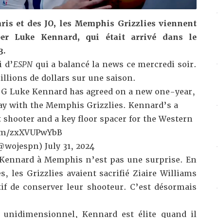
ris et des JO, les Memphis Grizzlies viennent
per Luke Kennard, qui était arrivé dans le
3.
 d’
ESPN
qui a balancé la news ce mercredi soir.
illions de dollars sur une saison.
 G Luke Kennard has agreed on a new one-year,
tay with the Memphis Grizzlies. Kennard’s a
 shooter and a key floor spacer for the Western
com/zxXVUPwYbB
(@wojespn)
July 31, 2024
 Kennard à Memphis n’est pas une surprise. En
es, les Grizzlies avaient
sacrifié Ziaire Williams
f de conserver leur shooteur. C’est désormais
z unidimensionnel, Kennard est élite quand il