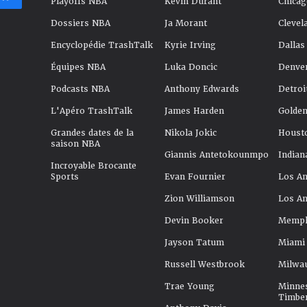
Playoffs NBA
Kevin Durant
Chicag
Dossiers NBA
Ja Morant
Clevel
Encyclopédie TrashTalk
Kyrie Irving
Dallas
Équipes NBA
Luka Doncic
Denve
Podcasts NBA
Anthony Edwards
Detroi
L'Apéro TrashTalk
James Harden
Golden
Grandes dates de la
Nikola Jokic
Houst
saison NBA
Giannis Antetokounmpo
Indian
Incroyable Brocante
Sports
Evan Fournier
Los An
Zion Williamson
Los An
Devin Booker
Memphi
Jayson Tatum
Miami
Russell Westbrook
Milwa
Trae Young
Minne
Timbe