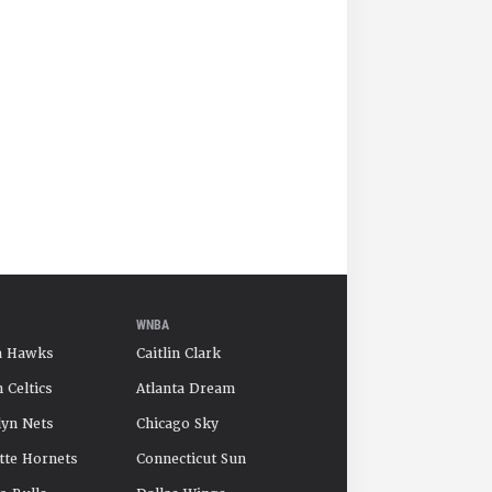
WNBA
a Hawks
Caitlin Clark
 Celtics
Atlanta Dream
yn Nets
Chicago Sky
tte Hornets
Connecticut Sun