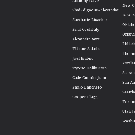
Anthony Davis
New Or
Shai Gilgeous-Alexander
New Y
Zaccharie Risacher
Oklah
Bilal Coulibaly
Orland
Alexandre Sarr
Philad
Tidjane Salaün
Phoeni
Joel Embiid
Portla
Tyrese Haliburton
Sacra
Cade Cunningham
San An
Paolo Banchero
Seattl
Cooper Flagg
Toront
Utah J
Washi