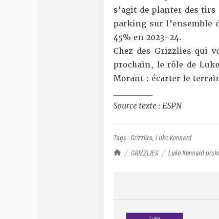
s’agit de planter des tir
parking sur l’ensemble d
45% en 2023-24.
Chez des Grizzlies qui v
prochain, le rôle de Luk
Morant : écarter le terrain
__________
Source texte : ESPN
Tags :
Grizzlies
,
Luke Kennard
TrashTalk Actu NBA
GRIZZLIES
Luke Kennard prolon
Luke