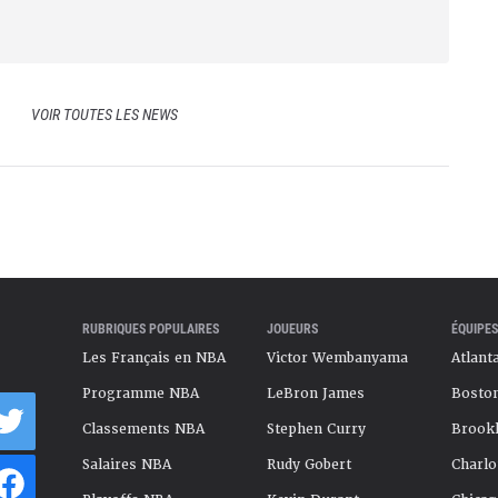
VOIR TOUTES LES NEWS
RUBRIQUES POPULAIRES
JOUEURS
ÉQUIPES
Les Français en NBA
Victor Wembanyama
Atlant
Programme NBA
LeBron James
Boston
Classements NBA
Stephen Curry
Brookl
Salaires NBA
Rudy Gobert
Charlo