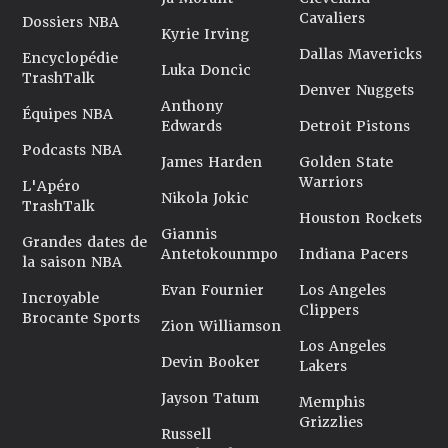
Cavaliers
Dossiers NBA
Kyrie Irving
Dallas Mavericks
Encyclopédie
Luka Doncic
TrashTalk
Denver Nuggets
Anthony
Équipes NBA
Edwards
Detroit Pistons
Podcasts NBA
James Harden
Golden State
Warriors
L'Apéro
Nikola Jokic
TrashTalk
Houston Rockets
Giannis
Grandes dates de
Antetokounmpo
Indiana Pacers
la saison NBA
Evan Fournier
Los Angeles
Incroyable
Clippers
Brocante Sports
Zion Williamson
Los Angeles
Devin Booker
Lakers
Jayson Tatum
Memphis
Grizzlies
Russell