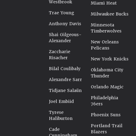
Westbrook
Miami Heat
Trae Young
Milwaukee Bucks
Anthony Davis
Minnesota
Timberwolves
Shai Gilgeous-
Alexander
New Orleans
Pelicans
Zaccharie
Risacher
New York Knicks
Bilal Coulibaly
Oklahoma City
Thunder
Alexandre Sarr
Orlando Magic
Tidjane Salaün
Philadelphia
Joel Embiid
76ers
Tyrese
Phoenix Suns
Haliburton
Portland Trail
Cade
Blazers
Cunningham