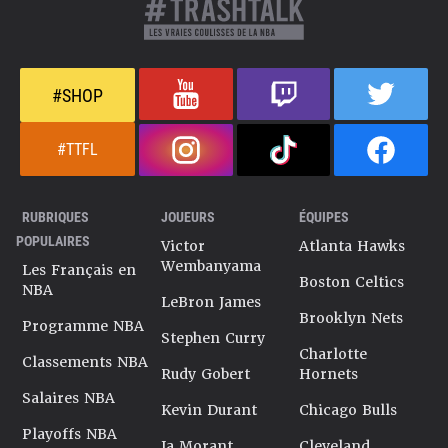
#SHOP
#TTFL
RUBRIQUES
JOUEURS
ÉQUIPES
POPULAIRES
Victor
Atlanta Hawks
Wembanyama
Les Français en
Boston Celtics
NBA
LeBron James
Brooklyn Nets
Programme NBA
Stephen Curry
Charlotte
Classements NBA
Rudy Gobert
Hornets
Salaires NBA
Kevin Durant
Chicago Bulls
Playoffs NBA
Ja Morant
Cleveland