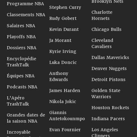
Brooklyn Nets
Programme NBA
Stephen Curry
Charlotte
Classements NBA
Rudy Gobert
Hornets
Salaires NBA
Kevin Durant
Chicago Bulls
Playoffs NBA
Ja Morant
Cleveland
Cavaliers
Dossiers NBA
Kyrie Irving
Dallas Mavericks
Encyclopédie
Luka Doncic
TrashTalk
Denver Nuggets
Anthony
Équipes NBA
Edwards
Detroit Pistons
Podcasts NBA
James Harden
Golden State
Warriors
L'Apéro
Nikola Jokic
TrashTalk
Houston Rockets
Giannis
Grandes dates de
Antetokounmpo
Indiana Pacers
la saison NBA
Evan Fournier
Los Angeles
Incroyable
Clippers