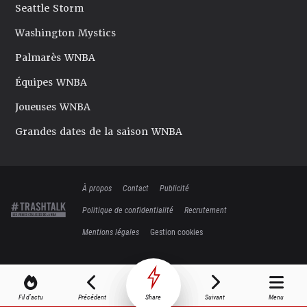
Seattle Storm
Washington Mystics
Palmarès WNBA
Équipes WNBA
Joueuses WNBA
Grandes dates de la saison WNBA
À propos
Contact
Publicité
Politique de confidentialité
Recrutement
Mentions légales
Gestion cookies
Fil d'actu
Précédent
Share
Suivant
Menu