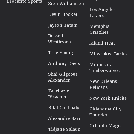
Brocante Sports
Zion Williamson
Los Angeles
Devin Booker
Lakers
Jayson Tatum
Memphis
Grizzlies
Russell
Westbrook
Miami Heat
Trae Young
Milwaukee Bucks
Anthony Davis
Minnesota
Timberwolves
Shai Gilgeous-
Alexander
New Orleans
Pelicans
Zaccharie
Risacher
New York Knicks
Bilal Coulibaly
Oklahoma City
Thunder
Alexandre Sarr
Orlando Magic
Tidjane Salaün