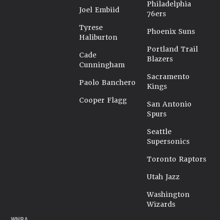
Philadelphia
Joel Embiid
76ers
Tyrese
Phoenix Suns
Haliburton
Portland Trail
Cade
Blazers
Cunningham
Sacramento
Paolo Banchero
Kings
Cooper Flagg
San Antonio
Spurs
Seattle
Supersonics
Toronto Raptors
Utah Jazz
Washington
Wizards
WNBA