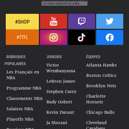
#SHOP
#TTFL
RUBRIQUES
JOUEURS
ÉQUIPES
POPULAIRES
Victor
Atlanta Hawks
Wembanyama
Les Français en
Boston Celtics
NBA
LeBron James
Brooklyn Nets
Programme NBA
Stephen Curry
Charlotte
Classements NBA
Rudy Gobert
Hornets
Salaires NBA
Kevin Durant
Chicago Bulls
Playoffs NBA
Ja Morant
Cleveland
Cavaliers