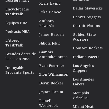
Dossiers NBA
Kyrie Irving
Dallas Mavericks
Encyclopédie
Luka Doncic
TrashTalk
Denver Nuggets
Anthony
Équipes NBA
Edwards
Detroit Pistons
Podcasts NBA
James Harden
Golden State
Warriors
L'Apéro
Nikola Jokic
TrashTalk
Houston Rockets
Giannis
Grandes dates de
Antetokounmpo
Indiana Pacers
la saison NBA
Evan Fournier
Los Angeles
Incroyable
Clippers
Brocante Sports
Zion Williamson
Los Angeles
Devin Booker
Lakers
Jayson Tatum
Memphis
Grizzlies
Russell
Westbrook
Miami Heat