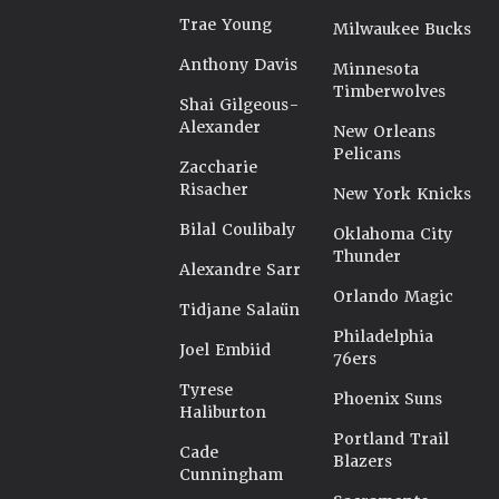
Trae Young
Milwaukee Bucks
Anthony Davis
Minnesota
Timberwolves
Shai Gilgeous-
Alexander
New Orleans
Pelicans
Zaccharie
Risacher
New York Knicks
Bilal Coulibaly
Oklahoma City
Thunder
Alexandre Sarr
Orlando Magic
Tidjane Salaün
Philadelphia
Joel Embiid
76ers
Tyrese
Phoenix Suns
Haliburton
Portland Trail
Cade
Blazers
Cunningham