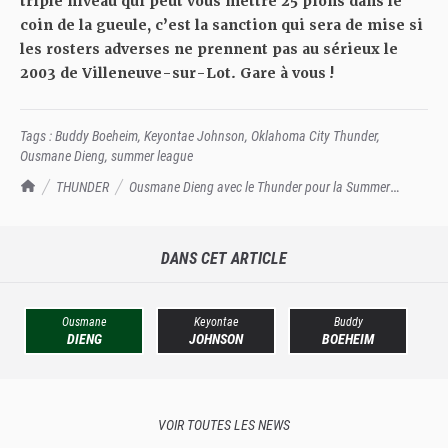
triple niveau qui peut vous mettre 25 pions dans le
coin de la gueule, c’est la sanction qui sera de mise si
les rosters adverses ne prennent pas au sérieux le
2003 de Villeneuve-sur-Lot. Gare à vous !
Tags :
Buddy Boeheim
,
Keyontae Johnson
,
Oklahoma City Thunder
,
Ousmane Dieng
,
summer league
TrashTalk Actu NBA
THUNDER
Ousmane Dieng avec le Thunder pour la Summer
League
DANS CET ARTICLE
Ousmane
Keyontae
Buddy
DIENG
JOHNSON
BOEHEIM
VOIR TOUTES LES NEWS