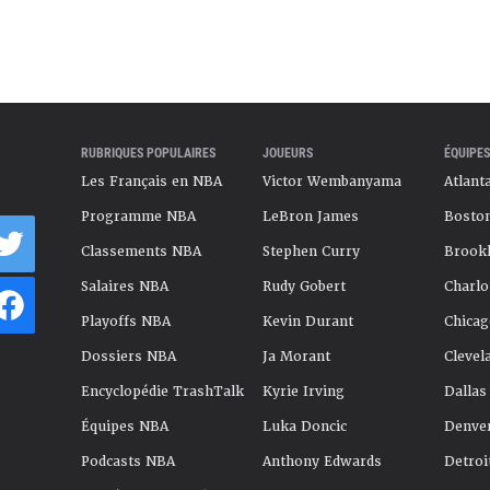
RUBRIQUES POPULAIRES
JOUEURS
ÉQUIPES
Les Français en NBA
Victor Wembanyama
Atlant
Programme NBA
LeBron James
Boston
Classements NBA
Stephen Curry
Brookl
Salaires NBA
Rudy Gobert
Charlo
Playoffs NBA
Kevin Durant
Chicag
Dossiers NBA
Ja Morant
Clevel
Encyclopédie TrashTalk
Kyrie Irving
Dallas
Équipes NBA
Luka Doncic
Denve
Podcasts NBA
Anthony Edwards
Detroi