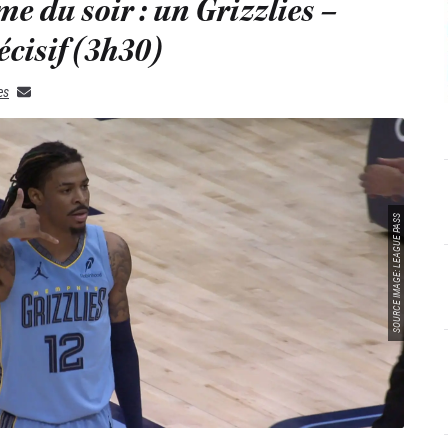
 du soir : un Grizzlies –
cisif (3h30)
es
SOURCE IMAGE: LEAGUE PASS