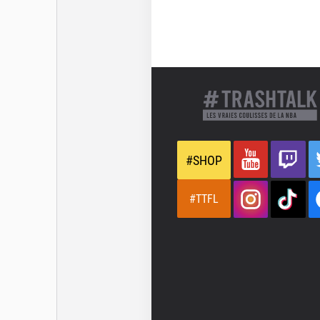
#SHOP
#TTFL