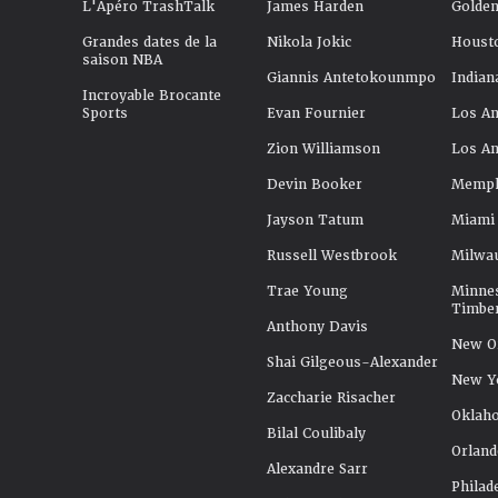
L'Apéro TrashTalk
James Harden
Golden
Grandes dates de la
Nikola Jokic
Houst
saison NBA
Giannis Antetokounmpo
Indian
Incroyable Brocante
Sports
Evan Fournier
Los An
Zion Williamson
Los An
Devin Booker
Memphi
Jayson Tatum
Miami
Russell Westbrook
Milwa
Trae Young
Minne
Timbe
Anthony Davis
New Or
Shai Gilgeous-Alexander
New Y
Zaccharie Risacher
Oklah
Bilal Coulibaly
Orland
Alexandre Sarr
Philad