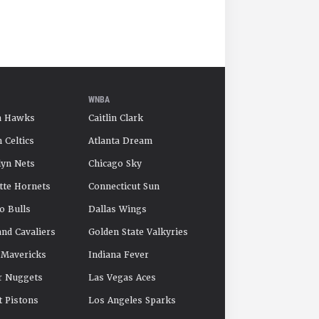
WNBA
a Hawks
Caitlin Clark
 Celtics
Atlanta Dream
yn Nets
Chicago Sky
tte Hornets
Connecticut Sun
o Bulls
Dallas Wings
and Cavaliers
Golden State Valkyries
 Mavericks
Indiana Fever
r Nuggets
Las Vegas Aces
t Pistons
Los Angeles Sparks