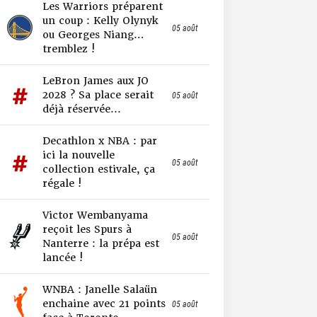
Les Warriors préparent
un coup : Kelly Olynyk
05 août
ou Georges Niang…
tremblez !
LeBron James aux JO
2028 ? Sa place serait
05 août
déjà réservée...
Decathlon x NBA : par
ici la nouvelle
05 août
collection estivale, ça
régale !
Victor Wembanyama
reçoit les Spurs à
05 août
Nanterre : la prépa est
lancée !
WNBA : Janelle Salaün
enchaine avec 21 points
05 août