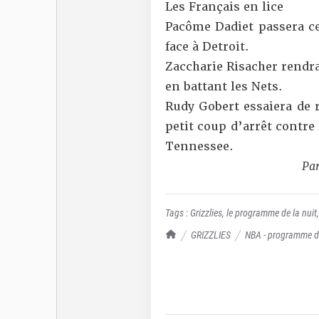
Les Français en lice
Pacôme Dadiet passera ce
face à Detroit.
Zaccharie Risacher ren
en battant les Nets.
Rudy Gobert essaiera de
petit coup d’arrêt contre
Tennessee.
Par
Tags :
Grizzlies
,
le programme de la nuit
TrashTalk Actu NBA
GRIZZLIES
NBA - programme du 