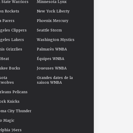
 State Warriors
Minnesota Lynx
on Rockets
New York Liberty
a Pacers
Phoenix Mercury
geles Clippers
Seattle Storm
geles Lakers
Washington Mystics
s Grizzlies
Palmarès WNBA
 Heat
Équipes WNBA
ukee Bucks
Joueuses WNBA
sota
Grandes dates de la
rwolves
saison WNBA
leans Pelicans
ork Knicks
oma City Thunder
o Magic
elphia 76ers