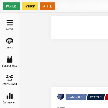
PARIER !
#SHOP
#TTFL
Menu
News
Équipes NBA
Joueurs NBA
GRIZZLIES
WOLVES
Classement