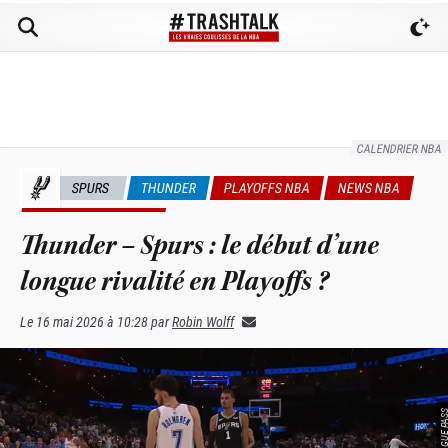
CALENDRIER NBA
SPURS
THUNDER
PLAYOFFS NBA
NEWS NBA
UNIVERS TRASHTALK
Thunder – Spurs : le début d’une
longue rivalité en Playoffs ?
Le
16 mai 2026 à 10:28
par
Robin Wolff