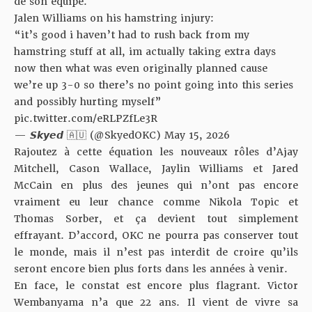
de son équipe.
Jalen Williams on his hamstring injury:
“it’s good i haven’t had to rush back from my
hamstring stuff at all, im actually taking extra days
now then what was even originally planned cause
we’re up 3-0 so there’s no point going into this series
and possibly hurting myself”
pic.twitter.com/eRLPZfLe3R
— 𝙎𝙠𝙮𝙚𝙙 🇦🇺 (@SkyedOKC)
May 15, 2026
Rajoutez à cette équation les nouveaux rôles d’Ajay
Mitchell, Cason Wallace, Jaylin Williams et Jared
McCain en plus des jeunes qui n’ont pas encore
vraiment eu leur chance comme Nikola Topic et
Thomas Sorber, et ça devient tout simplement
effrayant. D’accord, OKC ne pourra pas conserver tout
le monde, mais il n’est pas interdit de croire qu’ils
seront encore bien plus forts dans les années à venir.
En face, le constat est encore plus flagrant. Victor
Wembanyama n’a que 22 ans. Il vient de vivre sa