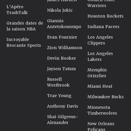
Warriors
L'Apéro
Nikola Jokic
TrashTalk
Houston Rockets
Giannis
Grandes dates de
Antetokounmpo
Indiana Pacers
la saison NBA
Evan Fournier
Los Angeles
Incroyable
Clippers
Brocante Sports
Zion Williamson
Los Angeles
Devin Booker
Lakers
Jayson Tatum
Memphis
Grizzlies
Russell
Westbrook
Miami Heat
Trae Young
Milwaukee Bucks
Anthony Davis
Minnesota
Timberwolves
Shai Gilgeous-
Alexander
New Orleans
Pelicans