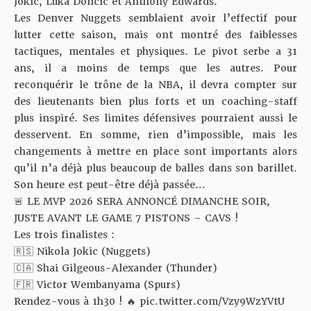
Jokic, Luka Doncic et Anthony Edwards.
Les Denver Nuggets semblaient avoir l’effectif pour
lutter cette saison, mais ont montré des faiblesses
tactiques, mentales et physiques. Le pivot serbe a 31
ans, il a moins de temps que les autres. Pour
reconquérir le trône de la NBA, il devra compter sur
des lieutenants bien plus forts et un coaching-staff
plus inspiré. Ses limites défensives pourraient aussi le
desservent. En somme, rien d’impossible, mais les
changements à mettre en place sont importants alors
qu’il n’a déjà plus beaucoup de balles dans son barillet.
Son heure est peut-être déjà passée…
🚨 LE MVP 2026 SERA ANNONCÉ DIMANCHE SOIR,
JUSTE AVANT LE GAME 7 PISTONS – CAVS !
Les trois finalistes :
🇷🇸 Nikola Jokic (Nuggets)
🇨🇦 Shai Gilgeous-Alexander (Thunder)
🇫🇷 Victor Wembanyama (Spurs)
Rendez-vous à 1h30 ! 🔥
pic.twitter.com/Vzy9WzYVtU