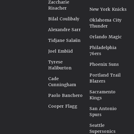
Zaccharie
Risacher
New York Knicks
Bilal Coulibaly
Oklahoma City
Thunder
Alexandre Sarr
Orlando Magic
Tidjane Salaün
Philadelphia
Joel Embiid
76ers
Tyrese
Phoenix Suns
Haliburton
Portland Trail
Cade
Blazers
Cunningham
Sacramento
Paolo Banchero
Kings
Cooper Flagg
San Antonio
Spurs
Seattle
Supersonics