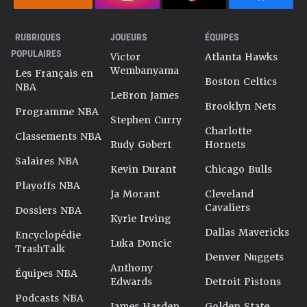
RUBRIQUES
JOUEURS
ÉQUIPES
POPULAIRES
Victor
Atlanta Hawks
Wembanyama
Les Français en
Boston Celtics
NBA
LeBron James
Brooklyn Nets
Programme NBA
Stephen Curry
Charlotte
Classements NBA
Rudy Gobert
Hornets
Salaires NBA
Kevin Durant
Chicago Bulls
Playoffs NBA
Ja Morant
Cleveland
Cavaliers
Dossiers NBA
Kyrie Irving
Dallas Mavericks
Encyclopédie
Luka Doncic
TrashTalk
Denver Nuggets
Anthony
Équipes NBA
Edwards
Detroit Pistons
Podcasts NBA
James Harden
Golden State