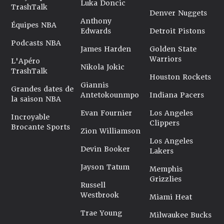
Luka Doncic
TrashTalk
Denver Nuggets
Anthony
Équipes NBA
Edwards
Detroit Pistons
Podcasts NBA
James Harden
Golden State
Warriors
L'Apéro
Nikola Jokic
TrashTalk
Houston Rockets
Giannis
Grandes dates de
Antetokounmpo
Indiana Pacers
la saison NBA
Evan Fournier
Los Angeles
Incroyable
Clippers
Brocante Sports
Zion Williamson
Los Angeles
Devin Booker
Lakers
Jayson Tatum
Memphis
Grizzlies
Russell
Westbrook
Miami Heat
Trae Young
Milwaukee Bucks