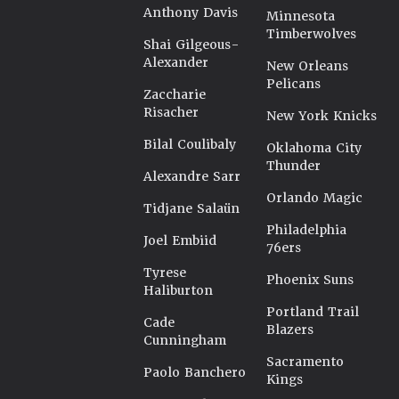
Anthony Davis
Minnesota
Timberwolves
Shai Gilgeous-
Alexander
New Orleans
Pelicans
Zaccharie
Risacher
New York Knicks
Bilal Coulibaly
Oklahoma City
Thunder
Alexandre Sarr
Orlando Magic
Tidjane Salaün
Philadelphia
Joel Embiid
76ers
Tyrese
Phoenix Suns
Haliburton
Portland Trail
Cade
Blazers
Cunningham
Sacramento
Paolo Banchero
Kings