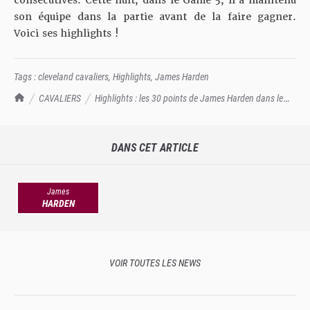
consécutives. Cette nuit, dans le Game 5, il a maintenu
son équipe dans la partie avant de la faire gagner.
Voici ses highlights !
Tags :
cleveland cavaliers
,
Highlights
,
James Harden
TrashTalk Actu NBA
CAVALIERS
Highlights : les 30 points de James Harden dans le
Game 5 !
DANS CET ARTICLE
James
HARDEN
VOIR TOUTES LES NEWS