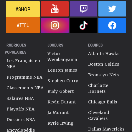
#SHOP
#TTFL
RUBRIQUES
JOUEURS
ÉQUIPES
POPULAIRES
Victor
Atlanta Hawks
Wembanyama
Les Français en
Boston Celtics
NBA
LeBron James
Brooklyn Nets
Programme NBA
Stephen Curry
Charlotte
Classements NBA
Rudy Gobert
Hornets
Salaires NBA
Kevin Durant
Chicago Bulls
Playoffs NBA
Ja Morant
Cleveland
Cavaliers
Dossiers NBA
Kyrie Irving
Dallas Mavericks
Encyclopédie