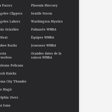
a Pacers
Phoenix Mercury
geles Clippers
Seattle Storm
geles Lakers
Washington Mystics
s Grizzlies
Palmarès WNBA
 Heat
Équipes WNBA
ukee Bucks
Joueuses WNBA
sota
Grandes dates de la
rwolves
saison WNBA
leans Pelicans
ork Knicks
oma City Thunder
o Magic
elphia 76ers
x Suns