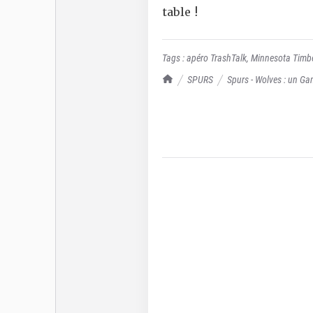
table !
Tags :
apéro TrashTalk
,
Minnesota Timb
TrashTalk Actu NBA
SPURS
Spurs - Wolves : un Ga