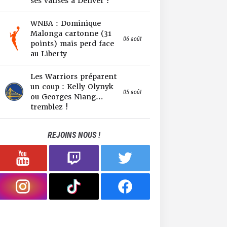
ses valises à Denver !
WNBA : Dominique
Malonga cartonne (31
06 août
points) mais perd face
au Liberty
Les Warriors préparent
un coup : Kelly Olynyk
05 août
ou Georges Niang…
tremblez !
REJOINS NOUS !