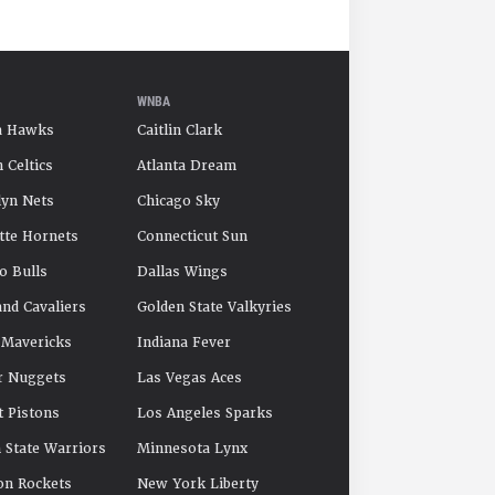
WNBA
a Hawks
Caitlin Clark
 Celtics
Atlanta Dream
yn Nets
Chicago Sky
tte Hornets
Connecticut Sun
o Bulls
Dallas Wings
and Cavaliers
Golden State Valkyries
 Mavericks
Indiana Fever
r Nuggets
Las Vegas Aces
t Pistons
Los Angeles Sparks
 State Warriors
Minnesota Lynx
on Rockets
New York Liberty