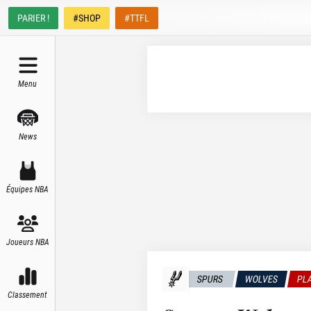
PARIER !
#SHOP
#TTFL
Menu
News
Équipes NBA
Joueurs NBA
SPURS
WOLVES
PL
Classement