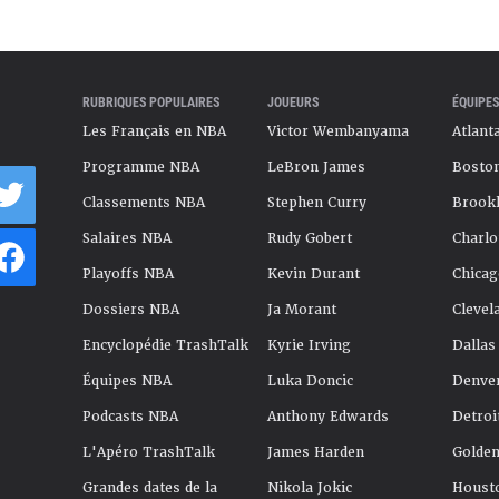
RUBRIQUES POPULAIRES
JOUEURS
ÉQUIPES
Les Français en NBA
Victor Wembanyama
Atlant
Programme NBA
LeBron James
Boston
Classements NBA
Stephen Curry
Brookl
Salaires NBA
Rudy Gobert
Charlo
Playoffs NBA
Kevin Durant
Chicag
Dossiers NBA
Ja Morant
Clevel
Encyclopédie TrashTalk
Kyrie Irving
Dallas
Équipes NBA
Luka Doncic
Denve
Podcasts NBA
Anthony Edwards
Detroi
L'Apéro TrashTalk
James Harden
Golden
Grandes dates de la
Nikola Jokic
Houst