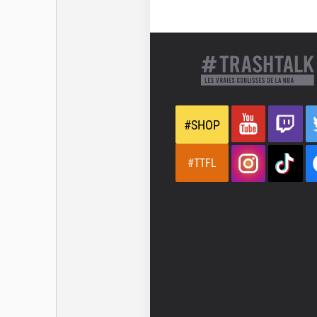
#SHOP
#TTFL