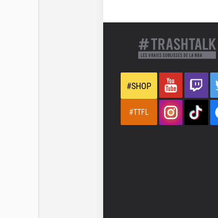
#SHOP
#TTFL