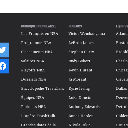
RUBRIQUES POPULAIRES
JOUEURS
ÉQUIPES
Les Français en NBA
Victor Wembanyama
Atlant
Programme NBA
LeBron James
Boston
Classements NBA
Stephen Curry
Brookl
Salaires NBA
Rudy Gobert
Charlo
Playoffs NBA
Kevin Durant
Chicag
Dossiers NBA
Ja Morant
Clevel
Encyclopédie TrashTalk
Kyrie Irving
Dallas
Équipes NBA
Luka Doncic
Denve
Podcasts NBA
Anthony Edwards
Detroi
L'Apéro TrashTalk
James Harden
Golden
Grandes dates de la
Nikola Jokic
Houst