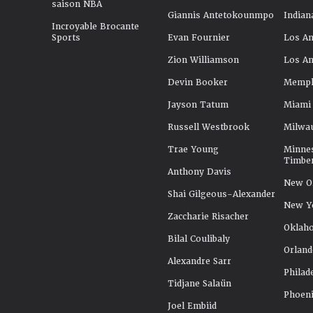
saison NBA
Giannis Antetokounmpo
Indian
Incroyable Brocante
Sports
Evan Fournier
Los An
Zion Williamson
Los An
Devin Booker
Memphi
Jayson Tatum
Miami
Russell Westbrook
Milwa
Trae Young
Minne
Timbe
Anthony Davis
New Or
Shai Gilgeous-Alexander
New Y
Zaccharie Risacher
Oklah
Bilal Coulibaly
Orland
Alexandre Sarr
Philad
Tidjane Salaün
Phoeni
Joel Embiid