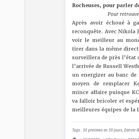
Rocheuses, pour parler 
Pour retrouver
Après avoir échoué à ga
reconquête. Avec Nikola 
voir le meilleur au mond
tirer dans la même direct
surveillera de près l’état
l’arrivée de Russell West
un energizer au banc de 
moyen de remplacer Ken
mince affaire puisque KCP
va falloir bricoler et esp
meilleures équipes de la 
Tags :
30 previews en 30 jours
,
Denver 
TrashTalk Actu NBA