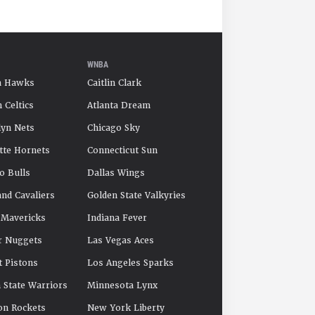
WNBA
a Hawks
Caitlin Clark
 Celtics
Atlanta Dream
yn Nets
Chicago Sky
tte Hornets
Connecticut Sun
o Bulls
Dallas Wings
and Cavaliers
Golden State Valkyries
 Mavericks
Indiana Fever
r Nuggets
Las Vegas Aces
t Pistons
Los Angeles Sparks
 State Warriors
Minnesota Lynx
on Rockets
New York Liberty