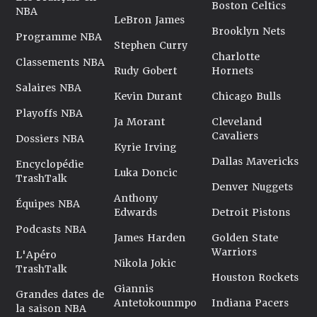
Boston Celtics
NBA
LeBron James
Brooklyn Nets
Programme NBA
Stephen Curry
Charlotte
Classements NBA
Rudy Gobert
Hornets
Salaires NBA
Kevin Durant
Chicago Bulls
Playoffs NBA
Ja Morant
Cleveland
Cavaliers
Dossiers NBA
Kyrie Irving
Dallas Mavericks
Encyclopédie
Luka Doncic
TrashTalk
Denver Nuggets
Anthony
Équipes NBA
Edwards
Detroit Pistons
Podcasts NBA
James Harden
Golden State
Warriors
L'Apéro
Nikola Jokic
TrashTalk
Houston Rockets
Giannis
Grandes dates de
Antetokounmpo
Indiana Pacers
la saison NBA