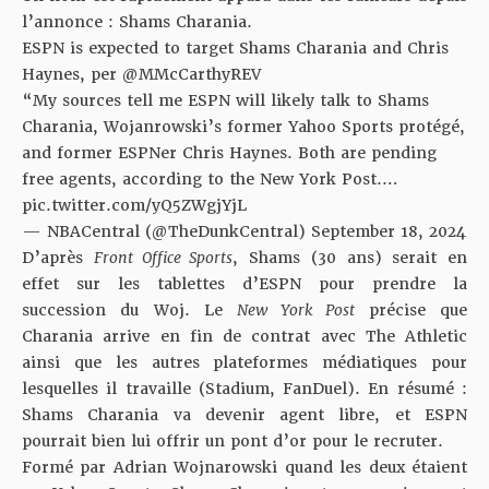
l’annonce : Shams Charania.
ESPN is expected to target Shams Charania and Chris
Haynes, per
@MMcCarthyREV
“My sources tell me ESPN will likely talk to Shams
Charania, Wojanrowski’s former Yahoo Sports protégé,
and former ESPNer Chris Haynes. Both are pending
free agents, according to the New York Post.…
pic.twitter.com/yQ5ZWgjYjL
— NBACentral (@TheDunkCentral)
September 18, 2024
D’après
Front Office Sports
, Shams (30 ans) serait en
effet sur les tablettes d’ESPN pour prendre la
succession du Woj. Le
New York Post
précise que
Charania arrive en fin de contrat avec The Athletic
ainsi que les autres plateformes médiatiques pour
lesquelles il travaille (Stadium, FanDuel). En résumé :
Shams Charania va devenir agent libre, et ESPN
pourrait bien lui offrir un pont d’or pour le recruter.
Formé par Adrian Wojnarowski quand les deux étaient