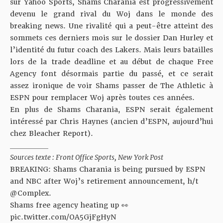
sur Yahoo Sports, Shams Charania est progressivement
devenu le grand rival du Woj dans le monde des
breaking news. Une rivalité qui a peut-être atteint des
sommets ces derniers mois sur
le dossier Dan Hurley et
l’identité du futur coach des Lakers
. Mais leurs batailles
lors de la trade deadline et au début de chaque Free
Agency font désormais partie du passé, et ce serait
assez ironique de voir Shams passer de The Athletic à
ESPN pour remplacer Woj après toutes ces années.
En plus de Shams Charania, ESPN serait également
intéressé par Chris Haynes (ancien d’ESPN, aujourd’hui
chez Bleacher Report).
___________
Sources texte : Front Office Sports, New York Post
BREAKING: Shams Charania is being pursued by ESPN
and NBC after Woj’s retirement announcement, h/t
@Complex
.
Shams free agency heating up 👀
pic.twitter.com/OA5GjFgHyN