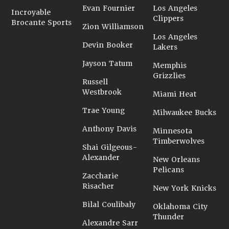
Evan Fournier
Los Angeles
Incroyable
Clippers
Brocante Sports
Zion Williamson
Los Angeles
Devin Booker
Lakers
Jayson Tatum
Memphis
Grizzlies
Russell
Westbrook
Miami Heat
Trae Young
Milwaukee Bucks
Anthony Davis
Minnesota
Timberwolves
Shai Gilgeous-
Alexander
New Orleans
Pelicans
Zaccharie
Risacher
New York Knicks
Bilal Coulibaly
Oklahoma City
Thunder
Alexandre Sarr