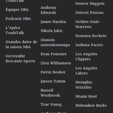
TrashTalk
Denver Nuggets
Anthony
Équipes NBA
Edwards
Detroit Pistons
Podcasts NBA
James Harden
Golden State
Warriors
L'Apéro
Nikola Jokic
TrashTalk
Houston Rockets
Giannis
Grandes dates de
Antetokounmpo
Indiana Pacers
la saison NBA
Evan Fournier
Los Angeles
Incroyable
Clippers
Brocante Sports
Zion Williamson
Los Angeles
Devin Booker
Lakers
Jayson Tatum
Memphis
Grizzlies
Russell
Westbrook
Miami Heat
Trae Young
Milwaukee Bucks