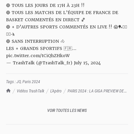
🔵 TOUS LES JOURS DE 17H À 23H !!
🔵 TOUS LES MATCHS DE L’ÉQUIPE DE FRANCE DE
BASKET COMMENTÉS EN DIRECT 🏀
🔵 + D’AUTRES SPORTS COMMENTÉS EN LIVE !! 😱🏓🤾‍♂️
🏊‍♀️🤺
🔵 SANS INTERRUPTION 🐴
LES + GRANDS SPORTIFS 🇫🇷…
pic.twitter.com/tCiQhZHkoW
— TrashTalk (@TrashTalk_fr)
July 15, 2024
Tags :
JO
,
Paris 2024
TrashTalk Actu NBA
Vidéos TrashTalk
L'Apéro
PARIS 2024 : LA GIGA PREVIEW DES
JO !! (HOMMES)
VOIR TOUTES LES NEWS