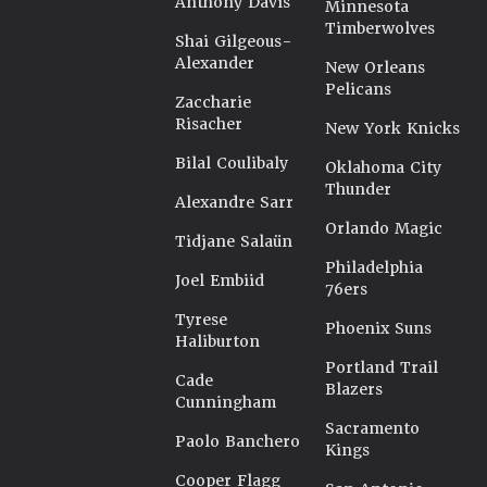
Anthony Davis
Minnesota
Timberwolves
Shai Gilgeous-
Alexander
New Orleans
Pelicans
Zaccharie
Risacher
New York Knicks
Bilal Coulibaly
Oklahoma City
Thunder
Alexandre Sarr
Orlando Magic
Tidjane Salaün
Philadelphia
Joel Embiid
76ers
Tyrese
Phoenix Suns
Haliburton
Portland Trail
Cade
Blazers
Cunningham
Sacramento
Paolo Banchero
Kings
Cooper Flagg