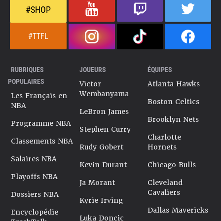
#SHOP
#TTFL
RUBRIQUES
JOUEURS
ÉQUIPES
POPULAIRES
Victor
Atlanta Hawks
Wembanyama
Les Français en
Boston Celtics
NBA
LeBron James
Brooklyn Nets
Programme NBA
Stephen Curry
Charlotte
Classements NBA
Rudy Gobert
Hornets
Salaires NBA
Kevin Durant
Chicago Bulls
Playoffs NBA
Ja Morant
Cleveland
Cavaliers
Dossiers NBA
Kyrie Irving
Dallas Mavericks
Encyclopédie
Luka Doncic