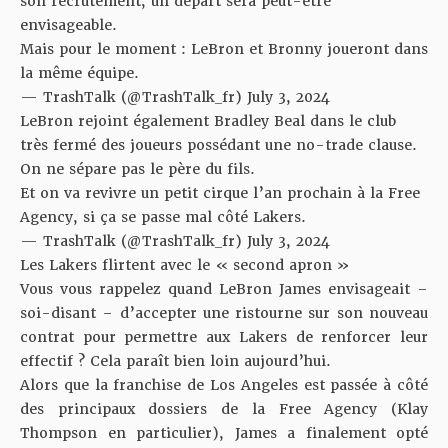
son recrutement, un départ sera peut-être
envisageable.
Mais pour le moment : LeBron et Bronny joueront dans
la même équipe.
— TrashTalk (@TrashTalk_fr)
July 3, 2024
LeBron rejoint également Bradley Beal dans le club
très fermé des joueurs possédant une no-trade clause.
On ne sépare pas le père du fils.
Et on va revivre un petit cirque l’an prochain à la Free
Agency, si ça se passe mal côté Lakers.
— TrashTalk (@TrashTalk_fr)
July 3, 2024
Les Lakers flirtent avec le « second apron »
Vous vous rappelez quand LeBron James envisageait –
soi-disant –
d’accepter une ristourne
sur son nouveau
contrat pour permettre aux Lakers de renforcer leur
effectif ? Cela paraît bien loin aujourd’hui.
Alors que la franchise de Los Angeles est passée à côté
des principaux dossiers de la Free Agency (Klay
Thompson en particulier), James a finalement opté