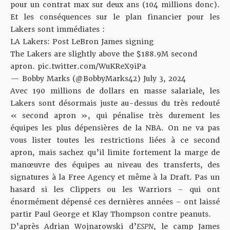
pour un contrat max sur deux ans (104 millions donc).
Et les conséquences sur le plan financier pour les
Lakers sont immédiates :
LA Lakers: Post LeBron James signing
The Lakers are slightly above the $188.9M second
apron.
pic.twitter.com/WuKReX9iPa
— Bobby Marks (@BobbyMarks42)
July 3, 2024
Avec 190 millions de dollars en masse salariale, les
Lakers sont désormais juste au-dessus du très redouté
« second apron », qui pénalise très durement les
équipes les plus dépensières de la NBA. On ne va pas
vous lister toutes les restrictions liées à ce second
apron, mais sachez qu’il limite fortement la marge de
manœuvre des équipes
au niveau des transferts, des
signatures à la Free Agency et même à la Draft
. Pas un
hasard si les Clippers ou les Warriors – qui ont
énormément dépensé ces dernières années – ont laissé
partir Paul George et Klay Thompson contre peanuts.
D’après Adrian Wojnarowski d’
ESPN
, le camp James