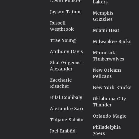
Devin Booker
Lakers
Jayson Tatum
Memphis
Grizzlies
Russell
Westbrook
Miami Heat
Trae Young
Milwaukee Bucks
Anthony Davis
Minnesota
Timberwolves
Shai Gilgeous-
Alexander
New Orleans
Pelicans
Zaccharie
Risacher
New York Knicks
Bilal Coulibaly
Oklahoma City
Thunder
Alexandre Sarr
Orlando Magic
Tidjane Salaün
Philadelphia
Joel Embiid
76ers