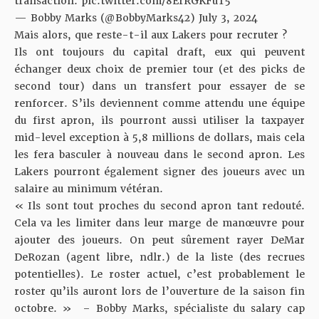
transaction.
pic.twitter.com/8ErRGKFuT5
— Bobby Marks (@BobbyMarks42)
July 3, 2024
Mais alors, que reste-t-il aux Lakers pour recruter ?
Ils ont toujours du capital draft, eux qui peuvent
échanger deux choix de premier tour (et des picks de
second tour) dans un transfert pour essayer de se
renforcer. S’ils deviennent comme attendu une équipe
du first apron, ils pourront aussi utiliser la taxpayer
mid-level exception à 5,8 millions de dollars, mais cela
les fera basculer à nouveau dans le second apron. Les
Lakers pourront également signer des joueurs avec un
salaire au minimum vétéran.
« Ils sont tout proches du second apron tant redouté.
Cela va les limiter dans leur marge de manœuvre pour
ajouter des joueurs. On peut sûrement rayer DeMar
DeRozan (agent libre, ndlr.) de la liste (des recrues
potentielles). Le roster actuel, c’est probablement le
roster qu’ils auront lors de l’ouverture de la saison fin
octobre. » – Bobby Marks, spécialiste du salary cap