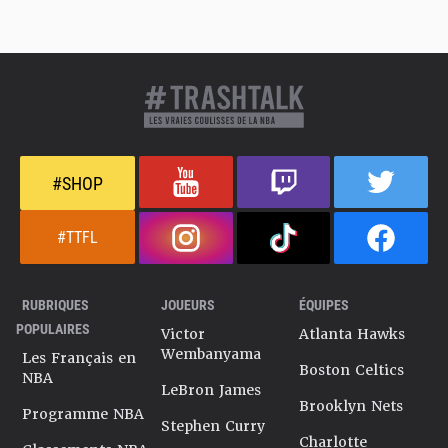
#SHOP
#TTFL
RUBRIQUES
JOUEURS
ÉQUIPES
POPULAIRES
Victor
Atlanta Hawks
Wembanyama
Les Français en
Boston Celtics
NBA
LeBron James
Brooklyn Nets
Programme NBA
Stephen Curry
Charlotte