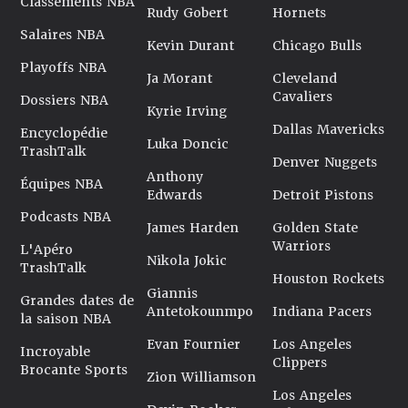
Classements NBA
Rudy Gobert
Hornets
Salaires NBA
Kevin Durant
Chicago Bulls
Playoffs NBA
Ja Morant
Cleveland
Cavaliers
Dossiers NBA
Kyrie Irving
Dallas Mavericks
Encyclopédie
Luka Doncic
TrashTalk
Denver Nuggets
Anthony
Équipes NBA
Edwards
Detroit Pistons
Podcasts NBA
James Harden
Golden State
Warriors
L'Apéro
Nikola Jokic
TrashTalk
Houston Rockets
Giannis
Grandes dates de
Antetokounmpo
Indiana Pacers
la saison NBA
Evan Fournier
Los Angeles
Incroyable
Clippers
Brocante Sports
Zion Williamson
Los Angeles