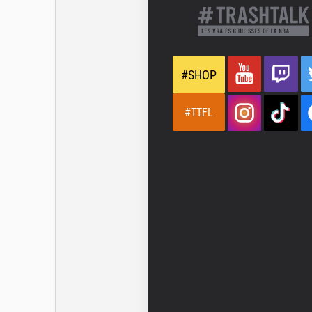
#SHOP
#TTFL