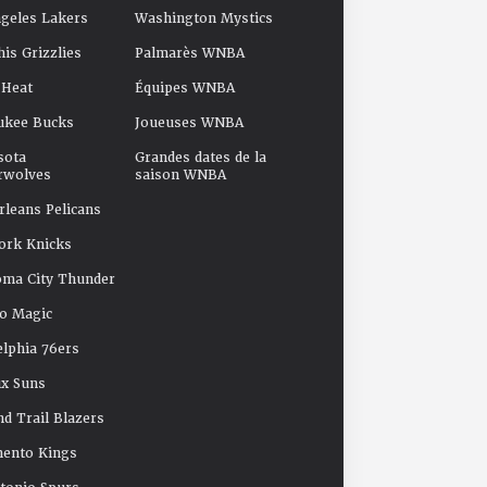
geles Lakers
Washington Mystics
s Grizzlies
Palmarès WNBA
 Heat
Équipes WNBA
ukee Bucks
Joueuses WNBA
sota
Grandes dates de la
rwolves
saison WNBA
leans Pelicans
ork Knicks
oma City Thunder
o Magic
elphia 76ers
x Suns
nd Trail Blazers
mento Kings