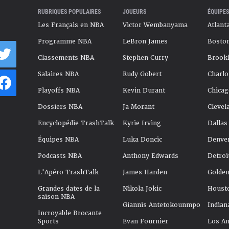
RUBRIQUES POPULAIRES
JOUEURS
ÉQUIPES
Les Français en NBA
Victor Wembanyama
Atlant
Programme NBA
LeBron James
Boston
Classements NBA
Stephen Curry
Brookl
Salaires NBA
Rudy Gobert
Charlo
Playoffs NBA
Kevin Durant
Chicag
Dossiers NBA
Ja Morant
Clevel
Encyclopédie TrashTalk
Kyrie Irving
Dallas
Équipes NBA
Luka Doncic
Denve
Podcasts NBA
Anthony Edwards
Detroi
L'Apéro TrashTalk
James Harden
Golden
Grandes dates de la
Nikola Jokic
Houst
saison NBA
Giannis Antetokounmpo
Indian
Incroyable Brocante
Sports
Evan Fournier
Los An