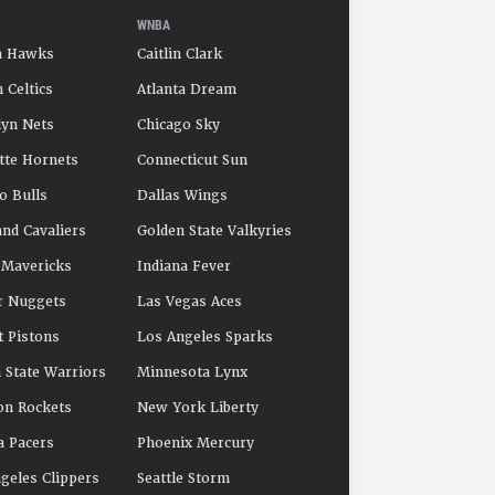
WNBA
a Hawks
Caitlin Clark
 Celtics
Atlanta Dream
yn Nets
Chicago Sky
tte Hornets
Connecticut Sun
o Bulls
Dallas Wings
and Cavaliers
Golden State Valkyries
 Mavericks
Indiana Fever
r Nuggets
Las Vegas Aces
t Pistons
Los Angeles Sparks
 State Warriors
Minnesota Lynx
on Rockets
New York Liberty
a Pacers
Phoenix Mercury
geles Clippers
Seattle Storm