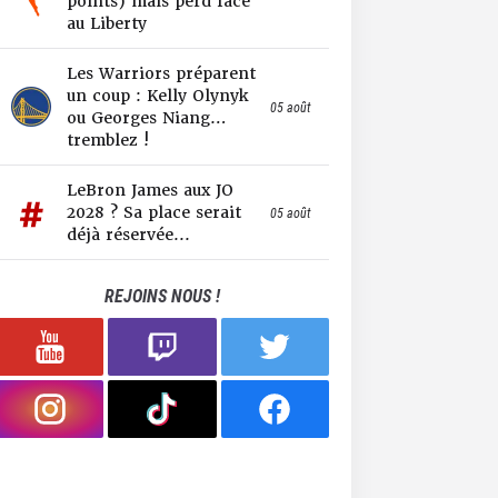
points) mais perd face
au Liberty
Les Warriors préparent
un coup : Kelly Olynyk
05 août
ou Georges Niang…
tremblez !
LeBron James aux JO
2028 ? Sa place serait
05 août
déjà réservée...
REJOINS NOUS !