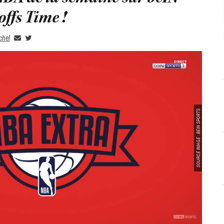
yoffs Time !
chel
SOURCE IMAGE : BEIN SPORTS