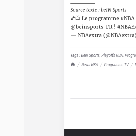
__________
Source texte :
beIN Sports
🏀📺 Le programme
#NBA
@beinsports_FR
!
#NBAEx
— NBAextra (@NBAextra
Tags :
BeIn Sports
,
Playoffs NBA
,
Progr
TrashTalk Actu NBA
News NBA
Programme TV