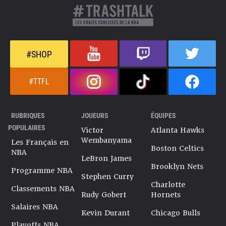
#SHOP
#TTFL
RUBRIQUES
JOUEURS
ÉQUIPES
POPULAIRES
Victor
Atlanta Hawks
Wembanyama
Les Français en
Boston Celtics
NBA
LeBron James
Brooklyn Nets
Programme NBA
Stephen Curry
Charlotte
Classements NBA
Rudy Gobert
Hornets
Salaires NBA
Kevin Durant
Chicago Bulls
Playoffs NBA