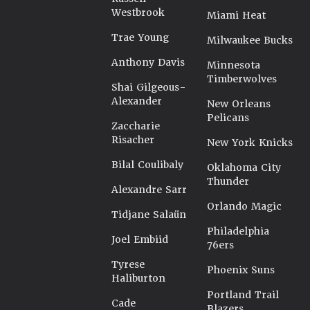
Westbrook
Miami Heat
Trae Young
Milwaukee Bucks
Anthony Davis
Minnesota
Timberwolves
Shai Gilgeous-
Alexander
New Orleans
Pelicans
Zaccharie
Risacher
New York Knicks
Bilal Coulibaly
Oklahoma City
Thunder
Alexandre Sarr
Orlando Magic
Tidjane Salaün
Philadelphia
Joel Embiid
76ers
Tyrese
Phoenix Suns
Haliburton
Portland Trail
Cade
Blazers