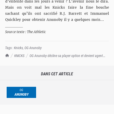
d’entente dans les jours à venir ? L’avenir nous le dira.
Mais on voit mal les Knicks faire la fine bouche
sachant qu’ils ont sacrifié R.J. Barrett et Immanuel
Quickley pour obtenir Anunoby il y a quelques mois…
__________
Source texte : The Athletic
Tags :
Knicks
,
OG Anunoby
TrashTalk Actu NBA
KNICKS
OG Anunoby décline sa player option et devient agent
libre
DANS CET ARTICLE
OG
ANUNOBY