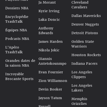
Ja Morant
Cleveland
Cavaliers
Dossiers NBA
Kyrie Irving
Dallas Mavericks
Encyclopédie
Luka Doncic
TrashTalk
Denver Nuggets
Anthony
Équipes NBA
Edwards
Detroit Pistons
Podcasts NBA
James Harden
Golden State
Warriors
L'Apéro
Nikola Jokic
TrashTalk
Houston Rockets
Giannis
Grandes dates de
Antetokounmpo
Indiana Pacers
la saison NBA
Evan Fournier
Los Angeles
Incroyable
Clippers
Brocante Sports
Zion Williamson
Los Angeles
Devin Booker
Lakers
Jayson Tatum
Memphis
Grizzlies
Russell