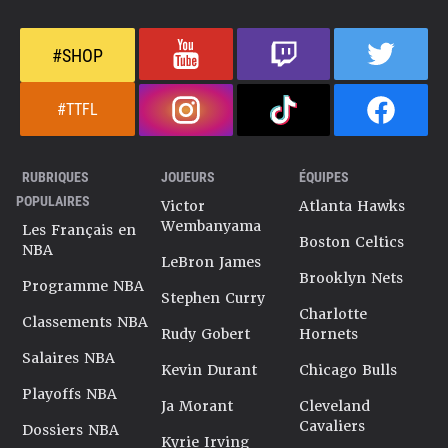
#SHOP
#TTFL
RUBRIQUES
JOUEURS
ÉQUIPES
POPULAIRES
Victor
Atlanta Hawks
Wembanyama
Les Français en
Boston Celtics
NBA
LeBron James
Brooklyn Nets
Programme NBA
Stephen Curry
Charlotte
Classements NBA
Rudy Gobert
Hornets
Salaires NBA
Kevin Durant
Chicago Bulls
Playoffs NBA
Ja Morant
Cleveland
Cavaliers
Dossiers NBA
Kyrie Irving