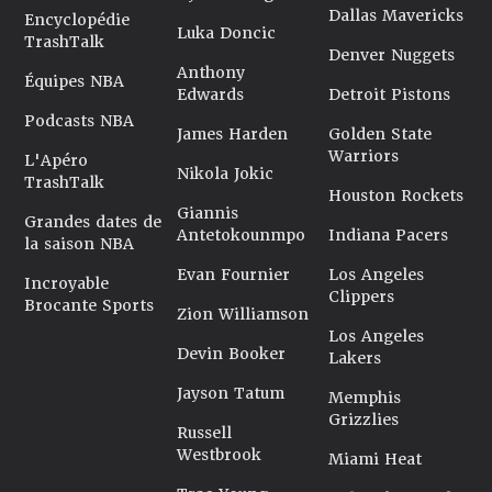
Dallas Mavericks
Encyclopédie
Luka Doncic
TrashTalk
Denver Nuggets
Anthony
Équipes NBA
Edwards
Detroit Pistons
Podcasts NBA
James Harden
Golden State
Warriors
L'Apéro
Nikola Jokic
TrashTalk
Houston Rockets
Giannis
Grandes dates de
Antetokounmpo
Indiana Pacers
la saison NBA
Evan Fournier
Los Angeles
Incroyable
Clippers
Brocante Sports
Zion Williamson
Los Angeles
Devin Booker
Lakers
Jayson Tatum
Memphis
Grizzlies
Russell
Westbrook
Miami Heat