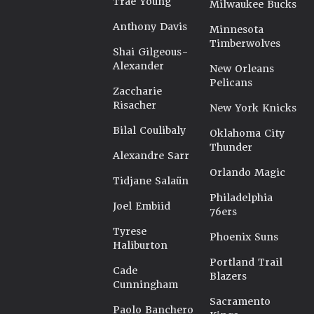
Trae Young
Milwaukee Bucks
Anthony Davis
Minnesota
Timberwolves
Shai Gilgeous-
Alexander
New Orleans
Pelicans
Zaccharie
Risacher
New York Knicks
Bilal Coulibaly
Oklahoma City
Thunder
Alexandre Sarr
Orlando Magic
Tidjane Salaün
Philadelphia
Joel Embiid
76ers
Tyrese
Phoenix Suns
Haliburton
Portland Trail
Cade
Blazers
Cunningham
Sacramento
Paolo Banchero