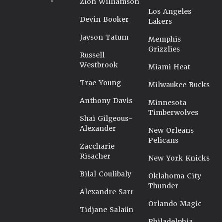
Zion Williamson
Los Angeles
Devin Booker
Lakers
Jayson Tatum
Memphis
Grizzlies
Russell
Westbrook
Miami Heat
Trae Young
Milwaukee Bucks
Anthony Davis
Minnesota
Timberwolves
Shai Gilgeous-
Alexander
New Orleans
Pelicans
Zaccharie
Risacher
New York Knicks
Bilal Coulibaly
Oklahoma City
Thunder
Alexandre Sarr
Orlando Magic
Tidjane Salaün
Philadelphia