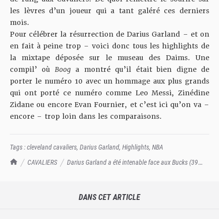
les lèvres d’un joueur qui a tant galéré ces derniers
mois.
Pour célébrer la résurrection de Darius Garland – et on
en fait à peine trop – voici donc tous les highlights de
la mixtape déposée sur le museau des Daims. Une
compil’ où
Boog
a montré qu’il était bien digne de
porter le numéro 10 avec un hommage aux plus grands
qui ont porté ce numéro comme Leo Messi, Zinédine
Zidane ou encore Evan Fournier, et c’est ici qu’on va –
encore – trop loin dans les comparaisons.
Tags :
cleveland cavaliers
,
Darius Garland
,
Highlights
,
NBA
TrashTalk Actu NBA
CAVALIERS
Darius Garland a été intenable face aux Bucks (39
points à 15/22)
DANS CET ARTICLE