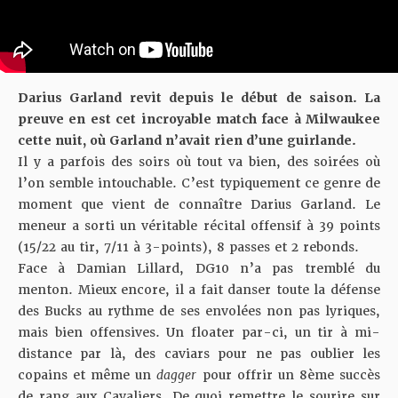
Darius Garland revit depuis le début de saison. La
preuve en est cet incroyable match face à Milwaukee
cette nuit, où Garland n’avait rien d’une guirlande.
Il y a parfois des soirs où tout va bien, des soirées où
l’on semble intouchable. C’est typiquement ce genre de
moment que vient de connaître Darius Garland. Le
meneur a sorti un
véritable récital offensif à 39 points
(15/22 au tir, 7/11 à 3-points), 8 passes et 2 rebonds.
Face à Damian Lillard, DG10 n’a pas tremblé du
menton. Mieux encore, il a fait danser toute la défense
des Bucks au rythme de ses envolées non pas lyriques,
mais bien offensives. Un floater par-ci, un tir à mi-
distance par là, des caviars pour ne pas oublier les
copains et même un
dagger
pour offrir un 8ème succès
de rang aux Cavaliers.
De quoi remettre le sourire sur