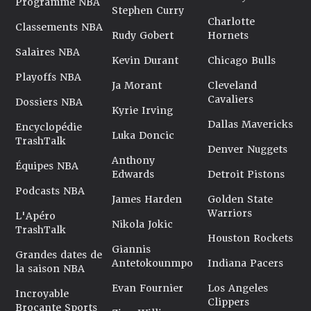
Programme NBA
Stephen Curry
Charlotte
Classements NBA
Rudy Gobert
Hornets
Salaires NBA
Kevin Durant
Chicago Bulls
Playoffs NBA
Ja Morant
Cleveland
Cavaliers
Dossiers NBA
Kyrie Irving
Dallas Mavericks
Encyclopédie
Luka Doncic
TrashTalk
Denver Nuggets
Anthony
Équipes NBA
Edwards
Detroit Pistons
Podcasts NBA
James Harden
Golden State
Warriors
L'Apéro
Nikola Jokic
TrashTalk
Houston Rockets
Giannis
Grandes dates de
Antetokounmpo
Indiana Pacers
la saison NBA
Evan Fournier
Los Angeles
Incroyable
Clippers
Brocante Sports