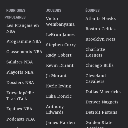
RUBRIQUES
JOUEURS
ÉQUIPES
POPULAIRES
Victor
Atlanta Hawks
Wembanyama
Les Français en
Boston Celtics
NBA
LeBron James
Brooklyn Nets
Programme NBA
Stephen Curry
Charlotte
Classements NBA
Rudy Gobert
Hornets
Salaires NBA
Kevin Durant
Chicago Bulls
Playoffs NBA
Ja Morant
Cleveland
Cavaliers
Dossiers NBA
Kyrie Irving
Dallas Mavericks
Encyclopédie
Luka Doncic
TrashTalk
Denver Nuggets
Anthony
Équipes NBA
Edwards
Detroit Pistons
Podcasts NBA
James Harden
Golden State