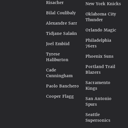
Risacher
New York Knicks
Bilal Coulibaly
Oklahoma City
Thunder
Alexandre Sarr
Orlando Magic
Tidjane Salaün
Philadelphia
Joel Embiid
76ers
Tyrese
Phoenix Suns
Haliburton
Portland Trail
Cade
Blazers
Cunningham
Sacramento
Paolo Banchero
Kings
Cooper Flagg
San Antonio
Spurs
Seattle
Supersonics