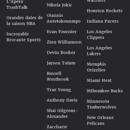
Warriors
L'Apéro
Nikola Jokic
TrashTalk
Houston Rockets
Giannis
Grandes dates de
Antetokounmpo
Indiana Pacers
la saison NBA
Evan Fournier
Los Angeles
Incroyable
Clippers
Brocante Sports
Zion Williamson
Los Angeles
Devin Booker
Lakers
Jayson Tatum
Memphis
Grizzlies
Russell
Westbrook
Miami Heat
Trae Young
Milwaukee Bucks
Anthony Davis
Minnesota
Timberwolves
Shai Gilgeous-
Alexander
New Orleans
Pelicans
Zaccharie