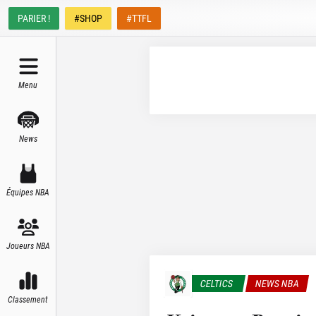
PARIER !
#SHOP
#TTFL
Menu
News
Équipes NBA
Joueurs NBA
CELTICS
NEWS NBA
Classement