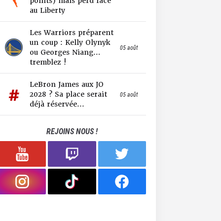
points) mais perd face
au Liberty
Les Warriors préparent
un coup : Kelly Olynyk
05 août
ou Georges Niang…
tremblez !
LeBron James aux JO
2028 ? Sa place serait
05 août
déjà réservée...
REJOINS NOUS !