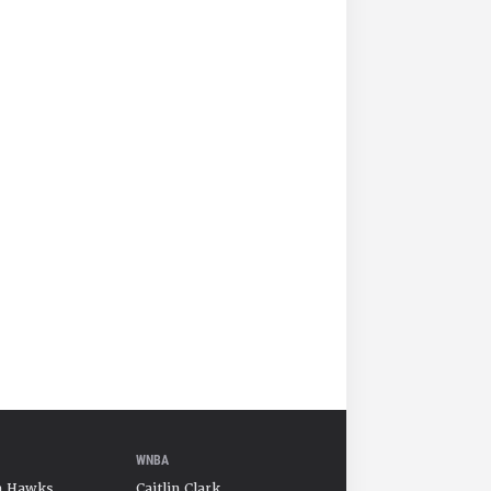
WNBA
a Hawks
Caitlin Clark