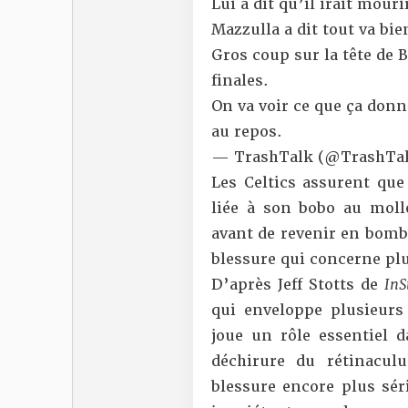
Lui a dit qu’il irait mouri
Mazzulla a dit tout va bie
Gros coup sur la tête de B
finales.
On va voir ce que ça donn
au repos.
— TrashTalk (@TrashTal
Les Celtics assurent que
liée à son bobo au molle
avant de revenir en bomb
blessure qui concerne plus
D’après Jeff Stotts de
InS
qui enveloppe plusieurs 
joue un rôle essentiel d
déchirure du rétinacul
blessure encore plus sér