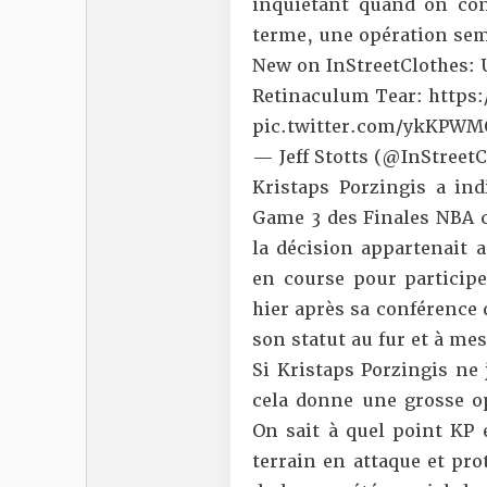
inquiétant quand on conn
terme, une opération sem
New on InStreetClothes: 
Retinaculum Tear:
https:
pic.twitter.com/ykKPW
— Jeff Stotts (@InStreet
Kristaps Porzingis a ind
Game 3 des Finales NBA ce
la décision appartenait 
en course pour particip
hier après sa conférence 
son statut au fur et à me
Si Kristaps Porzingis ne
cela donne une grosse op
On sait à quel point KP e
terrain en attaque et pro