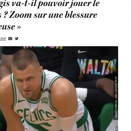
is va-t-il pouvoir jouer le
 ? Zoom sur une blessure
euse »
chel
SOURCE IMAGE : NBA LEAGUE PASS