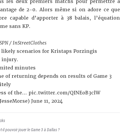
ans les deux premiers matchs pour permettre à
antage de 2-0. Alors même si on adore ce que
re capable d’apporter à 38 balais, l’équation
même sans KP.
ESPN / InStreetClothes
 likely scenarios for Kristaps Porzingis
 injury.
imited minutes
me of returning depends on results of Game 3
itely
ess of the…
pic.twitter.com/QINEoB3clW
JesseMorse)
June 11, 2024
cks
t-il pouvoir jouer le Game 3 à Dallas ?