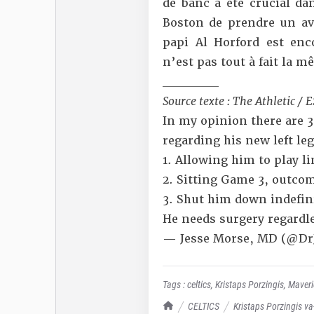
de banc a été crucial d
Boston de prendre un av
papi Al Horford est enco
n’est pas tout à fait la 
__________
Source texte : The Athletic / 
In my opinion there are 3
regarding his new left leg
1. Allowing him to play l
2. Sitting Game 3, outco
3. Shut him down indefin
He needs surgery regardl
— Jesse Morse, MD (@Dr
Tags :
celtics
,
Kristaps Porzingis
,
Maveri
TrashTalk Actu NBA
CELTICS
Kristaps Porzingis va-