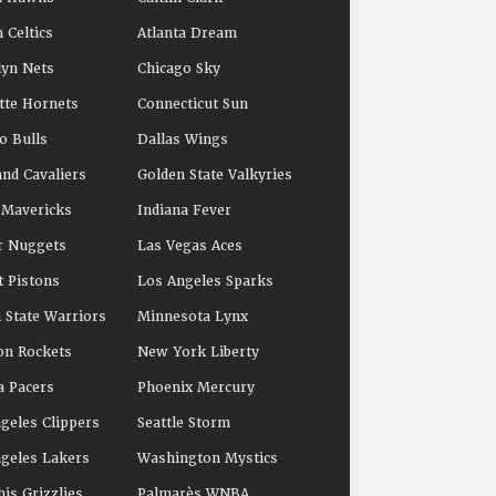
 Celtics
Atlanta Dream
yn Nets
Chicago Sky
tte Hornets
Connecticut Sun
o Bulls
Dallas Wings
and Cavaliers
Golden State Valkyries
 Mavericks
Indiana Fever
r Nuggets
Las Vegas Aces
t Pistons
Los Angeles Sparks
 State Warriors
Minnesota Lynx
on Rockets
New York Liberty
a Pacers
Phoenix Mercury
geles Clippers
Seattle Storm
geles Lakers
Washington Mystics
s Grizzlies
Palmarès WNBA