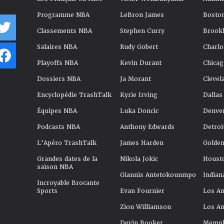
Programme NBA
LeBron James
Boston
Classements NBA
Stephen Curry
Brookl
Salaires NBA
Rudy Gobert
Charlo
Playoffs NBA
Kevin Durant
Chicag
Dossiers NBA
Ja Morant
Clevel
Encyclopédie TrashTalk
Kyrie Irving
Dallas
Équipes NBA
Luka Doncic
Denve
Podcasts NBA
Anthony Edwards
Detroi
L'Apéro TrashTalk
James Harden
Golden
Grandes dates de la
Nikola Jokic
Houst
saison NBA
Giannis Antetokounmpo
Indian
Incroyable Brocante
Sports
Evan Fournier
Los An
Zion Williamson
Los An
Devin Booker
Memphi