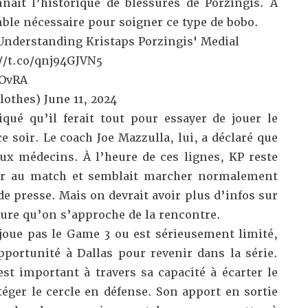
aît l’historique de blessures de Porzingis. À
ble nécessaire pour soigner ce type de bobo.
Understanding Kristaps Porzingis' Medial
//t.co/qnj94GJVN5
MOvRA
Clothes)
June 11, 2024
iqué qu’il ferait tout pour essayer de jouer le
 soir. Le coach Joe Mazzulla, lui, a déclaré que
aux médecins. À l’heure de ces lignes, KP reste
er au match et semblait
marcher normalement
de presse. Mais on devrait avoir plus d’infos sur
sure qu’on s’approche de la rencontre.
 joue pas le Game 3 ou est sérieusement limité,
portunité à Dallas pour revenir dans la série.
st important à travers sa capacité à écarter le
téger le cercle en défense. Son apport en sortie