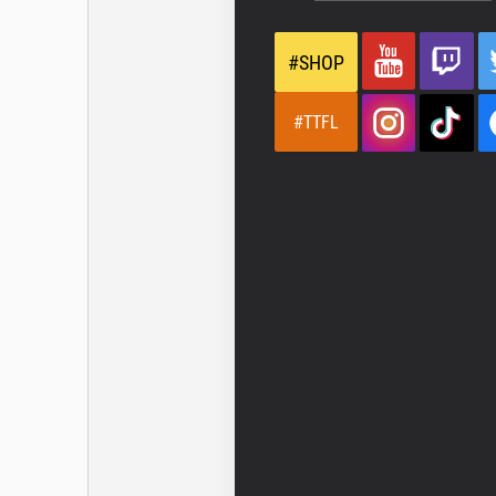
#SHOP
#TTFL