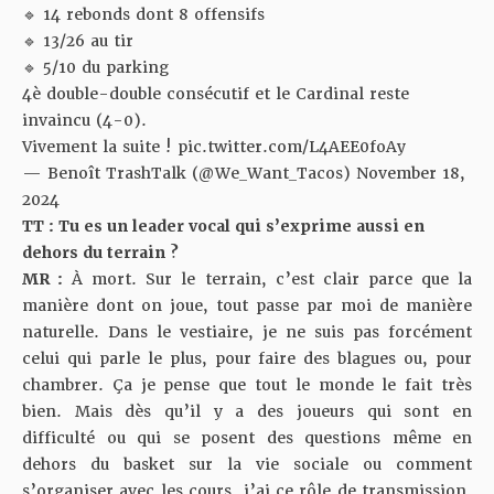
🔹 14 rebonds dont 8 offensifs
🔹 13/26 au tir
🔹 5/10 du parking
4è double-double consécutif et le Cardinal reste
invaincu (4-0).
Vivement la suite !
pic.twitter.com/L4AEE0foAy
— Benoît TrashTalk (@We_Want_Tacos)
November 18,
2024
TT : Tu es un leader vocal qui s’exprime aussi en
dehors du terrain ?
MR :
À mort. Sur le terrain, c’est clair parce que la
manière dont on joue, tout passe par moi de manière
naturelle. Dans le vestiaire, je ne suis pas forcément
celui qui parle le plus, pour faire des blagues ou, pour
chambrer. Ça je pense que tout le monde le fait très
bien. Mais dès qu’il y a des joueurs qui sont en
difficulté ou qui se posent des questions même en
dehors du basket sur la vie sociale ou comment
s’organiser avec les cours, j’ai ce rôle de transmission.