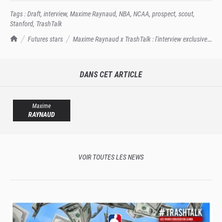
Tags :
Draft
,
interview
,
Maxime Raynaud
,
NBA
,
NCAA
,
prospect
,
scout
,
Stanford
,
TrashTalk
TrashTalk Actu NBA
Futures stars
Maxime Raynaud x TrashTalk : l'interview exclusive
(partie 1) !
DANS CET ARTICLE
Maxime
RAYNAUD
VOIR TOUTES LES NEWS