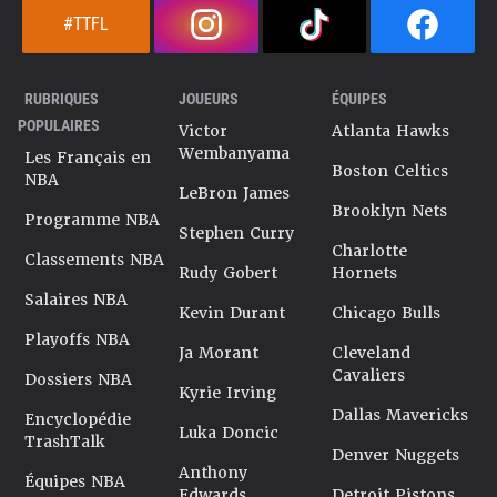
#TTFL
RUBRIQUES
JOUEURS
ÉQUIPES
POPULAIRES
Victor
Atlanta Hawks
Wembanyama
Les Français en
Boston Celtics
NBA
LeBron James
Brooklyn Nets
Programme NBA
Stephen Curry
Charlotte
Classements NBA
Rudy Gobert
Hornets
Salaires NBA
Kevin Durant
Chicago Bulls
Playoffs NBA
Ja Morant
Cleveland
Cavaliers
Dossiers NBA
Kyrie Irving
Dallas Mavericks
Encyclopédie
Luka Doncic
TrashTalk
Denver Nuggets
Anthony
Équipes NBA
Edwards
Detroit Pistons