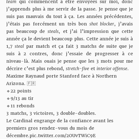
team
qui commencent à être envoyées sur moi, donc
j’apprends plus à me servir de la passe. Je pense que je
suis pas mauvais du tout à ça. Les années précédentes,
j’étais pas forcément un très bon
shot blocker
, j’avais
pas beaucoup de
steals
, et j’ai l’impression que cette
année ça le devient beaucoup plus. Cette année je suis à
1,7
steal
par match et ça fait 3 matchs de suite que je
suis à 2 contres, donc j’essaie de progresser à ce
niveau-là. Mais ouais je pense que les 3 mots pour me
décrire c’est plus rebond,
stretch-five
et
interior offense
.
Maxime Raynaud porte Stanford face à Northern
Arizona. 🇫🇷
🔹22 points
🔹9/13 au tir
🔹11 rebonds
3 matchs, 3 victoires, 3 double-doubles.
Le Cardinal engrange de la confiance avant les
premiers gros rendez-vous du mois de
décembre.
pic.twitter.com/2OUvTWiC9E