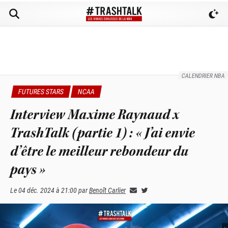
CALENDRIER NBA
FUTURES STARS
NCAA
Interview Maxime Raynaud x
TrashTalk (partie 1) : « J’ai envie
d’être le meilleur rebondeur du
pays »
Le
04 déc. 2024 à 21:00
par
Benoît Carlier