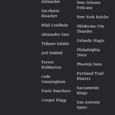
Alexander
New Orleans
Pelicans
Zaccharie
Risacher
New York Knicks
Bilal Coulibaly
Oklahoma City
Thunder
Alexandre Sarr
Orlando Magic
Tidjane Salaün
Philadelphia
Joel Embiid
76ers
Tyrese
Phoenix Suns
Haliburton
Portland Trail
Cade
Blazers
Cunningham
Sacramento
Paolo Banchero
Kings
Cooper Flagg
San Antonio
Spurs