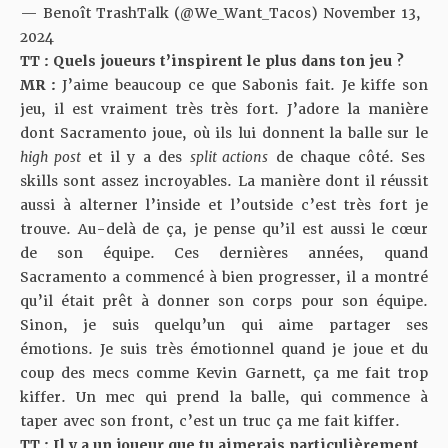
— Benoît TrashTalk (@We_Want_Tacos)
November 13,
2024
TT : Quels joueurs t’inspirent le plus dans ton jeu ?
MR :
J’aime beaucoup ce que Sabonis fait. Je kiffe son
jeu, il est vraiment très très fort. J’adore la manière
dont Sacramento joue, où ils lui donnent la balle sur le
high post
et il y a des
split actions
de chaque côté. Ses
skills sont assez incroyables. La manière dont il réussit
aussi à alterner l’inside et l’outside c’est très fort je
trouve. Au-delà de ça, je pense qu’il est aussi le cœur
de son équipe. Ces dernières années, quand
Sacramento a commencé à bien progresser, il a montré
qu’il était prêt à donner son corps pour son équipe.
Sinon, je suis quelqu’un qui aime partager ses
émotions. Je suis très émotionnel quand je joue et du
coup des mecs comme Kevin Garnett, ça me fait trop
kiffer. Un mec qui prend la balle, qui commence à
taper avec son front, c’est un truc ça me fait kiffer.
TT : Il y a un joueur que tu aimerais particulièrement