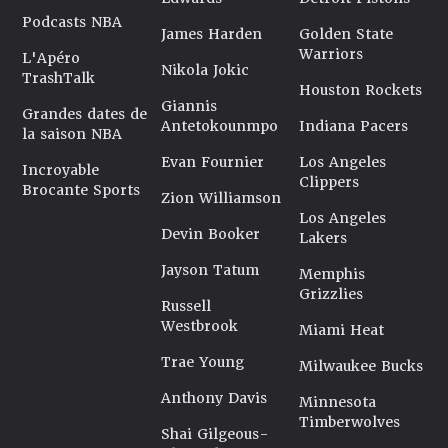
Podcasts NBA
James Harden
Golden State
Warriors
L'Apéro
Nikola Jokic
TrashTalk
Houston Rockets
Giannis
Grandes dates de
Antetokounmpo
Indiana Pacers
la saison NBA
Evan Fournier
Los Angeles
Incroyable
Clippers
Brocante Sports
Zion Williamson
Los Angeles
Devin Booker
Lakers
Jayson Tatum
Memphis
Grizzlies
Russell
Westbrook
Miami Heat
Trae Young
Milwaukee Bucks
Anthony Davis
Minnesota
Timberwolves
Shai Gilgeous-