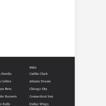
WNBA
a Hawks
Caitlin Clark
 Celtics
Atlanta Dream
yn Nets
Chicago Sky
tte Hornets
Connecticut Sun
o Bulls
Dallas Wings