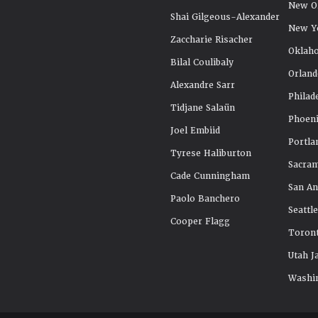
New Or
Shai Gilgeous-Alexander
New Y
Zaccharie Risacher
Oklah
Bilal Coulibaly
Orland
Alexandre Sarr
Philad
Tidjane Salaün
Phoeni
Joel Embiid
Portla
Tyrese Haliburton
Sacra
Cade Cunningham
San An
Paolo Banchero
Seattl
Cooper Flagg
Toront
Utah J
Washi