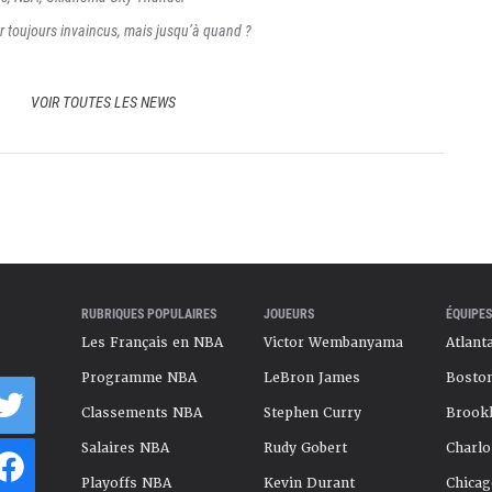
r toujours invaincus, mais jusqu’à quand ?
VOIR TOUTES LES NEWS
RUBRIQUES POPULAIRES
JOUEURS
ÉQUIPES
Les Français en NBA
Victor Wembanyama
Atlant
Programme NBA
LeBron James
Boston
Classements NBA
Stephen Curry
Brookl
Salaires NBA
Rudy Gobert
Charlo
Playoffs NBA
Kevin Durant
Chicag