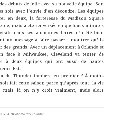
es débuts de folie avec sa nouvelle équipe. Son
s soir avec l’envie d’en découdre. Les équipes
brer en deux, la forteresse du Madison Square
nable,
mais a été renversée en quelques minutes
visite dans ses anciennes terres n’a été bien
 ont un message à faire passer :
montrer qu’ils
ur des grands
. Avec un déplacement à Orlando et
on face à Milwaukee, Cleveland va tenter de
ace à deux équipes qui ont aussi de hautes
rence Est.
s ou du Thunder tombera en premier ? À moins
soit fait cette saison parce qu’après tout, la vie
s, mais là on n’y croit vraiment, mais alors
rs
,
NBA
,
Oklahoma City Thunder