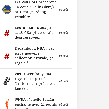
Les Warriors préparent
un coup : Kelly Olynyk
05 août
ou Georges Niang…
tremblez !
LeBron James aux JO
2028 ? Sa place serait
05 août
déjà réservée...
Decathlon x NBA : par
ici la nouvelle
05 août
collection estivale, ça
régale !
Victor Wembanyama
reçoit les Spurs à
05 août
Nanterre : la prépa est
lancée !
WNBA : Janelle Salaün
enchaine avec 21 points
05 août