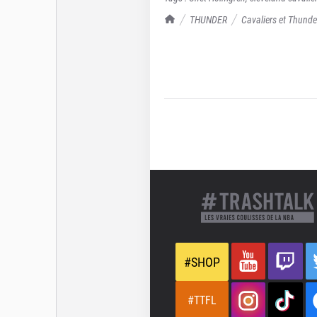
TrashTalk Actu NBA
THUNDER
Cavaliers et Thunde
#SHOP
#TTFL