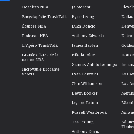
Dossiers NBA
Ja Morant
Clevel
Encyclopédie TrashTalk
Kyrie Irving
Dallas
Équipes NBA
Luka Doncic
Denve
Podcasts NBA
Anthony Edwards
Detroi
L'Apéro TrashTalk
James Harden
Golden
Grandes dates de la
Nikola Jokic
Houst
saison NBA
Giannis Antetokounmpo
Indian
Incroyable Brocante
Sports
Evan Fournier
Los An
Zion Williamson
Los An
Devin Booker
Memphi
Jayson Tatum
Miami
Russell Westbrook
Milwa
Trae Young
Minne
Timbe
Anthony Davis