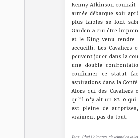
Kenny Atkinson connaît d
armée débarque soir aprè
plus faibles se font sa
Garden a cru être impre
et le King venu rendre 
accueilli. Les Cavaliers
peuvent jouer dans la co
une double confrontati
confirmer ce statut f
aspirations dans la Confé
Alors qui des Cavalier
qu’il n’y ait un 82-0 qui 
est pleine de surprise
vraiment pas du tout.
Tags :
Chet Holmgren
,
cleveland cavalie