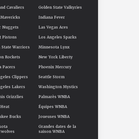
and Cavaliers
Golden State Valkyries
 Mavericks
Indiana Fever
r Nuggets
Las Vegas Aces
t Pistons
Los Angeles Sparks
 State Warriors
Minnesota Lynx
on Rockets
New York Liberty
a Pacers
Phoenix Mercury
geles Clippers
Seattle Storm
geles Lakers
Washington Mystics
s Grizzlies
Palmarès WNBA
 Heat
Équipes WNBA
ukee Bucks
Joueuses WNBA
sota
Grandes dates de la
rwolves
saison WNBA