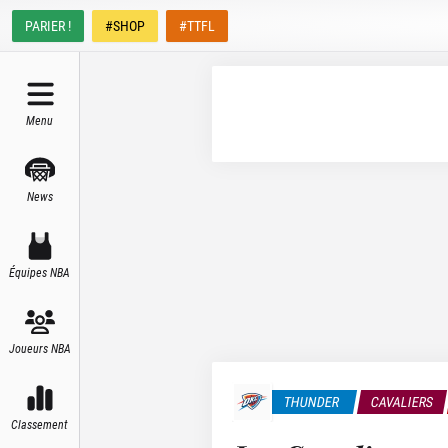
PARIER !
#SHOP
#TTFL
Menu
News
Équipes NBA
Joueurs NBA
THUNDER
CAVALIERS
Classement