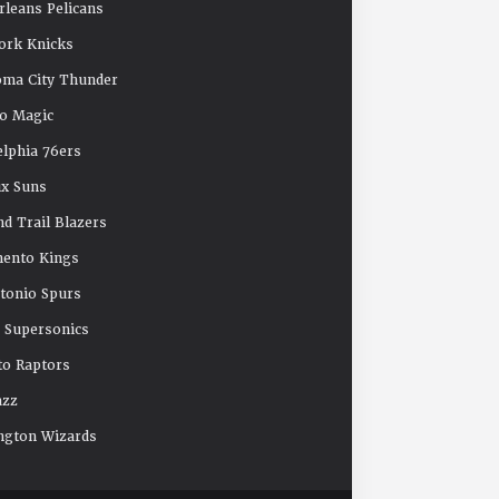
leans Pelicans
ork Knicks
oma City Thunder
o Magic
elphia 76ers
x Suns
nd Trail Blazers
mento Kings
tonio Spurs
e Supersonics
o Raptors
azz
ngton Wizards