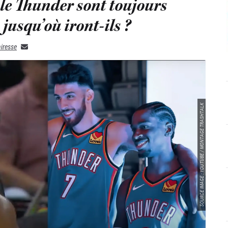
 le Thunder sont toujours
jusqu’où iront-ils ?
iresse
SOURCE IMAGE : YOUTUBE / MONTAGE TRASHTALK