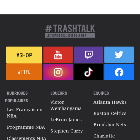
#SHOP
#TTFL
RUBRIQUES
JOUEURS
ÉQUIPES
POPULAIRES
Victor
Atlanta Hawks
Wembanyama
Les Français en
Boston Celtics
NBA
LeBron James
Brooklyn Nets
Programme NBA
Stephen Curry
Charlotte
Classements NBA