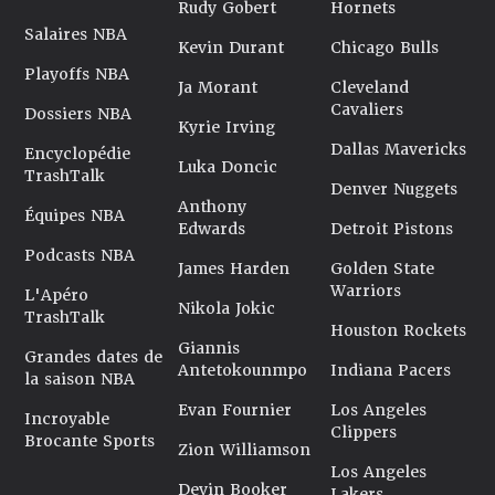
Rudy Gobert
Hornets
Salaires NBA
Kevin Durant
Chicago Bulls
Playoffs NBA
Ja Morant
Cleveland
Cavaliers
Dossiers NBA
Kyrie Irving
Dallas Mavericks
Encyclopédie
Luka Doncic
TrashTalk
Denver Nuggets
Anthony
Équipes NBA
Edwards
Detroit Pistons
Podcasts NBA
James Harden
Golden State
Warriors
L'Apéro
Nikola Jokic
TrashTalk
Houston Rockets
Giannis
Grandes dates de
Antetokounmpo
Indiana Pacers
la saison NBA
Evan Fournier
Los Angeles
Incroyable
Clippers
Brocante Sports
Zion Williamson
Los Angeles
Devin Booker
Lakers