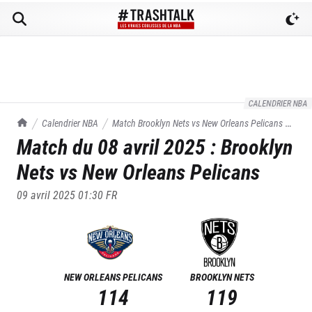
CALENDRIER NBA
TrashTalk Actu NBA
Calendrier NBA
Match
Brooklyn Nets
vs
New Orleans Pelicans
du
Match du
08 avril 2025
:
Brooklyn
08/04/2025
Nets
vs
New Orleans Pelicans
09 avril 2025 01:30
FR
NEW ORLEANS PELICANS
BROOKLYN NETS
114
119