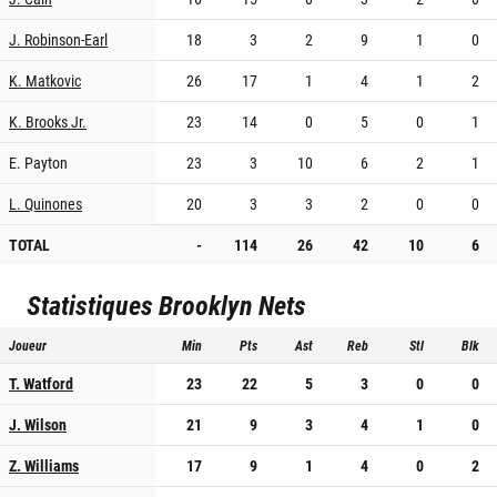
J. Robinson-Earl
18
3
2
9
1
0
K. Matkovic
26
17
1
4
1
2
K. Brooks Jr.
23
14
0
5
0
1
E. Payton
23
3
10
6
2
1
L. Quinones
20
3
3
2
0
0
TOTAL
-
114
26
42
10
6
Statistiques
Brooklyn Nets
Joueur
Min
Pts
Ast
Reb
Stl
Blk
T. Watford
23
22
5
3
0
0
J. Wilson
21
9
3
4
1
0
Z. Williams
17
9
1
4
0
2