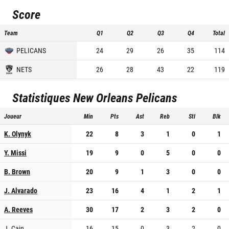
Score
Team
Q1
Q2
Q3
Q4
Total
PELICANS
24
29
26
35
114
NETS
26
28
43
22
119
Statistiques
New Orleans Pelicans
Joueur
Min
Pts
Ast
Reb
Stl
Blk
K. Olynyk
22
8
3
1
0
1
Y. Missi
19
9
0
5
0
0
B. Brown
20
9
1
3
0
0
J. Alvarado
23
16
4
1
2
1
A. Reeves
30
17
2
3
2
0
J. Cain
16
15
0
3
2
0