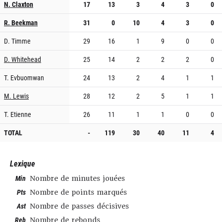
N. Claxton
17
13
3
4
3
0
R. Beekman
31
0
10
4
3
0
D. Timme
29
16
1
9
0
0
D. Whitehead
25
14
2
2
2
0
T. Evbuomwan
24
13
2
4
1
1
M. Lewis
28
12
2
5
1
1
T. Etienne
26
11
1
1
0
0
TOTAL
-
119
30
40
11
4
Lexique
Min
Nombre de minutes jouées
Pts
Nombre de points marqués
Ast
Nombre de passes décisives
Reb
Nombre de rebonds