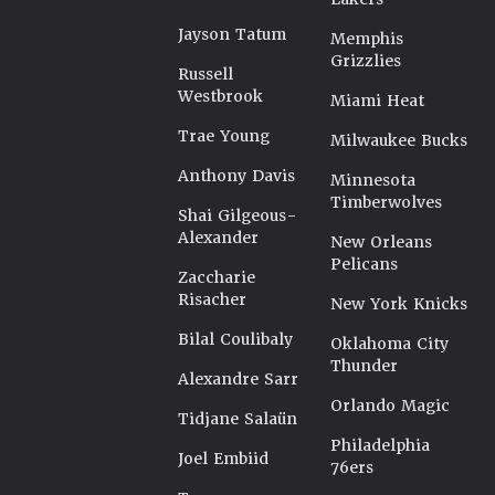
Jayson Tatum
Memphis
Grizzlies
Russell
Westbrook
Miami Heat
Trae Young
Milwaukee Bucks
Anthony Davis
Minnesota
Timberwolves
Shai Gilgeous-
Alexander
New Orleans
Pelicans
Zaccharie
Risacher
New York Knicks
Bilal Coulibaly
Oklahoma City
Thunder
Alexandre Sarr
Orlando Magic
Tidjane Salaün
Philadelphia
Joel Embiid
76ers