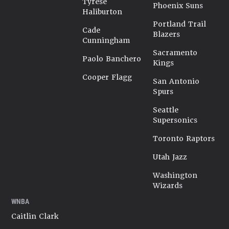
Tyrese
Phoenix Suns
Haliburton
Portland Trail
Cade
Blazers
Cunningham
Sacramento
Paolo Banchero
Kings
Cooper Flagg
San Antonio
Spurs
Seattle
Supersonics
Toronto Raptors
Utah Jazz
Washington
Wizards
WNBA
Caitlin Clark