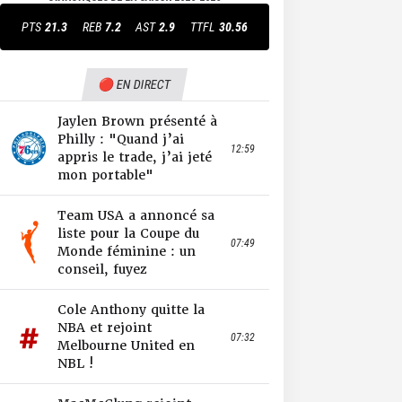
PTS
21.3
REB
7.2
AST
2.9
TTFL
30.56
🔴 EN DIRECT
Jaylen Brown présenté à
Philly : "Quand j’ai
12:59
appris le trade, j’ai jeté
mon portable"
Team USA a annoncé sa
liste pour la Coupe du
07:49
Monde féminine : un
conseil, fuyez
Cole Anthony quitte la
NBA et rejoint
07:32
Melbourne United en
NBL !