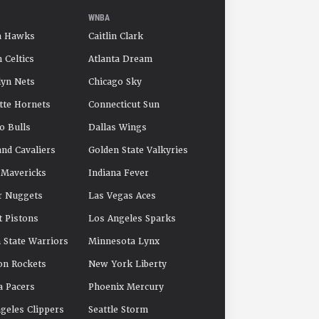
WNBA
a Hawks
Caitlin Clark
 Celtics
Atlanta Dream
yn Nets
Chicago Sky
tte Hornets
Connecticut Sun
o Bulls
Dallas Wings
and Cavaliers
Golden State Valkyries
 Mavericks
Indiana Fever
r Nuggets
Las Vegas Aces
t Pistons
Los Angeles Sparks
 State Warriors
Minnesota Lynx
on Rockets
New York Liberty
a Pacers
Phoenix Mercury
geles Clippers
Seattle Storm