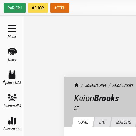
PARIER !
#SHOP
#TTFL
Menu
News
Équipes NBA
TrashTalk Actu NBA
Joueurs NBA
Keion
Brooks
Keion
Brooks
Joueurs NBA
SF
HOME
BIO
MATCHS
Classement