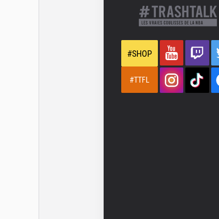
#SHOP
#TTFL