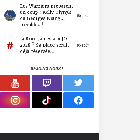
Les Warriors préparent
un coup : Kelly Olynyk
05 août
ou Georges Niang…
tremblez !
LeBron James aux JO
2028 ? Sa place serait
05 août
déjà réservée...
REJOINS NOUS !