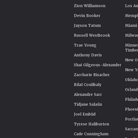
Zion Williamson
Los An
Devin Booker
Memphi
Jayson Tatum
Miami
Russell Westbrook
Milwa
Trae Young
Minne
Timbe
Anthony Davis
New Or
Shai Gilgeous-Alexander
New Y
Zaccharie Risacher
Oklah
Bilal Coulibaly
Orland
Alexandre Sarr
Philad
Tidjane Salaün
Phoeni
Joel Embiid
Portla
Tyrese Haliburton
Sacra
Cade Cunningham