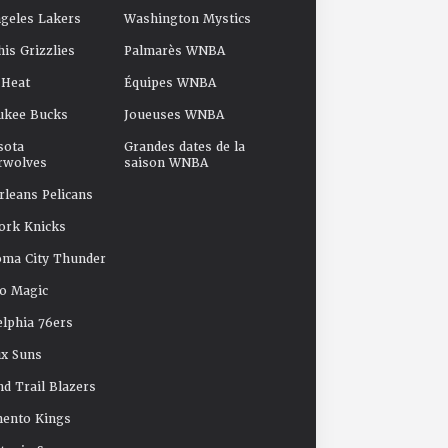
geles Lakers
Washington Mystics
s Grizzlies
Palmarès WNBA
 Heat
Équipes WNBA
ukee Bucks
Joueuses WNBA
sota
Grandes dates de la
rwolves
saison WNBA
leans Pelicans
ork Knicks
oma City Thunder
o Magic
elphia 76ers
x Suns
nd Trail Blazers
mento Kings