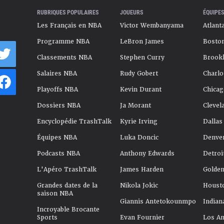
RUBRIQUES POPULAIRES
JOUEURS
ÉQUIPES
Les Français en NBA
Victor Wembanyama
Atlant
Programme NBA
LeBron James
Boston
Classements NBA
Stephen Curry
Brookl
Salaires NBA
Rudy Gobert
Charlo
Playoffs NBA
Kevin Durant
Chicag
Dossiers NBA
Ja Morant
Clevel
Encyclopédie TrashTalk
Kyrie Irving
Dallas
Équipes NBA
Luka Doncic
Denve
Podcasts NBA
Anthony Edwards
Detroi
L'Apéro TrashTalk
James Harden
Golden
Grandes dates de la
Nikola Jokic
Houst
saison NBA
Giannis Antetokounmpo
Indian
Incroyable Brocante
Sports
Evan Fournier
Los An