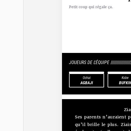
Petit coup qui régale ça.
JOUEURS DE L'ÉQUIPE
/////////////////
Ochai
Kobe
AGBAJI
BUFKI
Zia
Ses parents n’auraient p
qu’il brille le plus. Zi