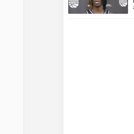
du poste, Dillon Brooks.
échangé en 2024 aux Broo
plus de temps de jeu et d
Ziaire Williams n’est pas
le moyen de franchir u
seulement 23 ans, Wil
développer mais attentio
n’arrivent pas à montrer 
Dernière mise à jour le 18 av