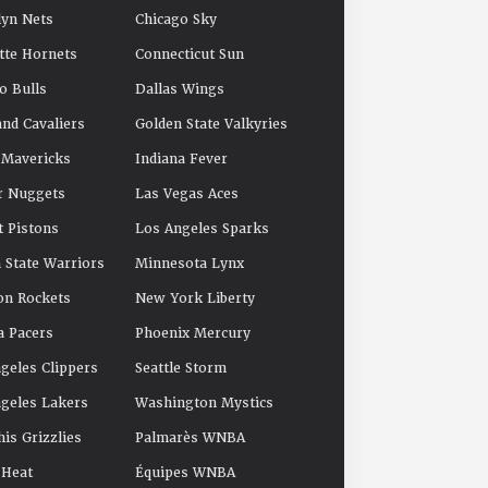
yn Nets
Chicago Sky
tte Hornets
Connecticut Sun
o Bulls
Dallas Wings
and Cavaliers
Golden State Valkyries
 Mavericks
Indiana Fever
r Nuggets
Las Vegas Aces
t Pistons
Los Angeles Sparks
 State Warriors
Minnesota Lynx
on Rockets
New York Liberty
a Pacers
Phoenix Mercury
geles Clippers
Seattle Storm
geles Lakers
Washington Mystics
s Grizzlies
Palmarès WNBA
 Heat
Équipes WNBA