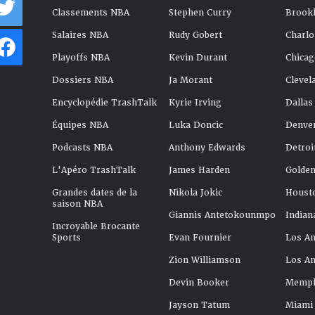
Classements NBA
Stephen Curry
Brookl
Salaires NBA
Rudy Gobert
Charlo
Playoffs NBA
Kevin Durant
Chicag
Dossiers NBA
Ja Morant
Clevel
Encyclopédie TrashTalk
Kyrie Irving
Dallas
Équipes NBA
Luka Doncic
Denve
Podcasts NBA
Anthony Edwards
Detroi
L'Apéro TrashTalk
James Harden
Golden
Grandes dates de la
Nikola Jokic
Houst
saison NBA
Giannis Antetokounmpo
Indian
Incroyable Brocante
Sports
Evan Fournier
Los An
Zion Williamson
Los An
Devin Booker
Memphi
Jayson Tatum
Miami