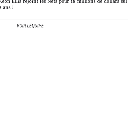
Keon Ellis rejoint les Nets pour 18 millions de dollars sur
 Après 3 saisons chez les Grizzlies, Williams est
2 ans !
klyn Nets, dans un projet jeune où il peut obtenir
e responsabilités.
VOIR L'ÉQUIPE
 dénué de talent ni de qualité mais il doit trouver
n cap s’il veut percer sur la durée en NBA. A
liams reste un joueur jeune et un potentiel à
n car la NBA peut vite fermer ses portes à ceux qui
tout leur potentiel.
ril 2025