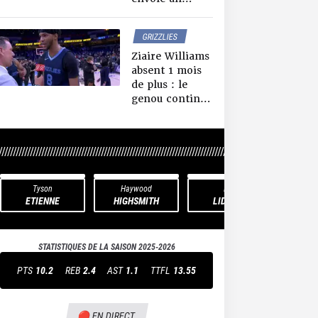
missile
téléguidé,
GRIZZLIES
finalement la
NEWS NBA
distance n’est
Ziaire Williams
qu’un chiffre
absent 1 mois
de plus : le
genou continue
de siffler,
patience
recommandée
////////////////////////////////////////////////////////////////////////////////////////////////////////////////
Tyson
Haywood
E.J.
Te
ETIENNE
HIGHSMITH
LIDDELL
M
STATISTIQUES DE LA SAISON
2025-2026
PTS
10.2
REB
2.4
AST
1.1
TTFL
13.55
🔴 EN DIRECT