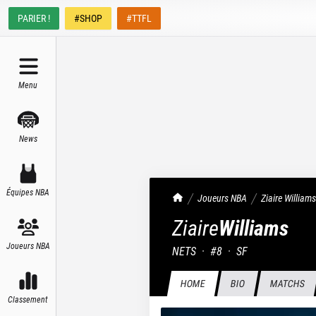
PARIER !
#SHOP
#TTFL
Menu
News
Équipes NBA
TrashTalk Actu NBA
Joueurs NBA
Ziaire
Williams
Ziaire
Williams
Joueurs NBA
NETS
·
#
8
·
SF
HOME
BIO
MATCHS
Classement