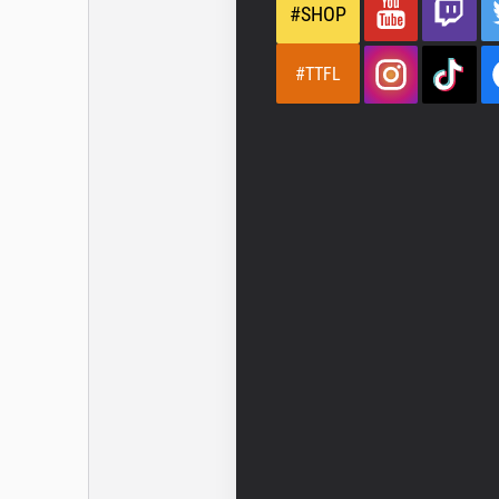
#SHOP
#TTFL