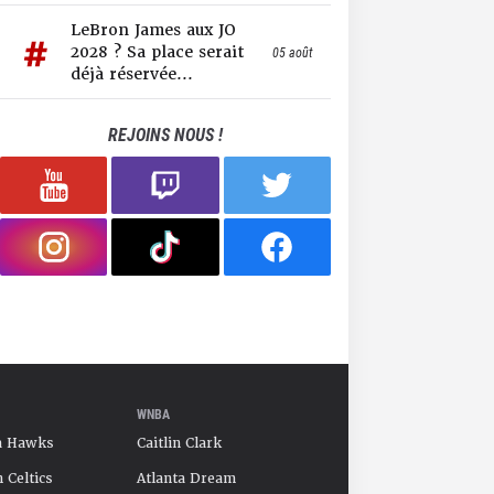
LeBron James aux JO
2028 ? Sa place serait
05 août
déjà réservée...
REJOINS NOUS !
WNBA
a Hawks
Caitlin Clark
 Celtics
Atlanta Dream