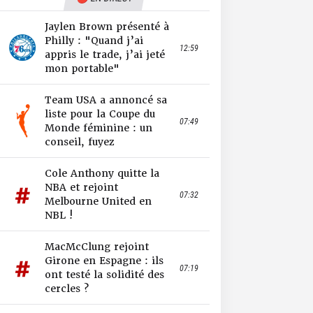
Jaylen Brown présenté à
Philly : "Quand j’ai
12:59
appris le trade, j’ai jeté
mon portable"
Team USA a annoncé sa
liste pour la Coupe du
07:49
Monde féminine : un
conseil, fuyez
Cole Anthony quitte la
NBA et rejoint
07:32
Melbourne United en
NBL !
MacMcClung rejoint
Girone en Espagne : ils
07:19
ont testé la solidité des
cercles ?