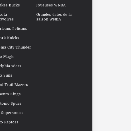
ukee Bucks
Joueuses WNBA
sota
Grandes dates de la
rwolves
saison WNBA
leans Pelicans
ork Knicks
oma City Thunder
o Magic
elphia 76ers
x Suns
nd Trail Blazers
mento Kings
tonio Spurs
e Supersonics
o Raptors