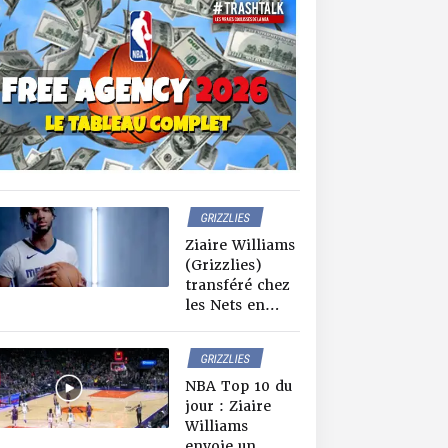
GRIZZLIES
NETS
Ziaire Williams
NEWS NBA
(Grizzlies)
transféré chez
les Nets en
échange de
Mamadi
GRIZZLIES
Diakité
TOP TEN
NBA Top 10 du
jour : Ziaire
Williams
envoie un