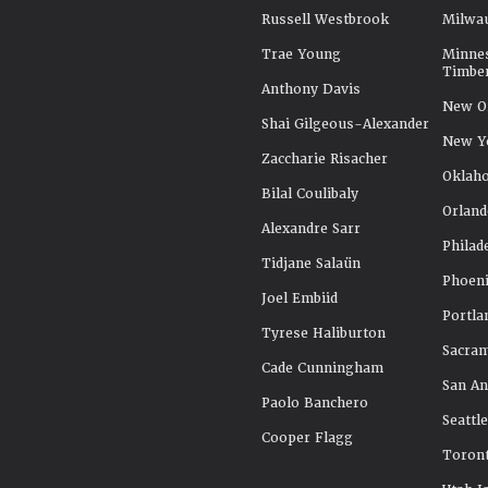
Russell Westbrook
Milwa
Trae Young
Minne
Timbe
Anthony Davis
New Or
Shai Gilgeous-Alexander
New Y
Zaccharie Risacher
Oklah
Bilal Coulibaly
Orland
Alexandre Sarr
Philad
Tidjane Salaün
Phoeni
Joel Embiid
Portla
Tyrese Haliburton
Sacra
Cade Cunningham
San An
Paolo Banchero
Seattl
Cooper Flagg
Toront