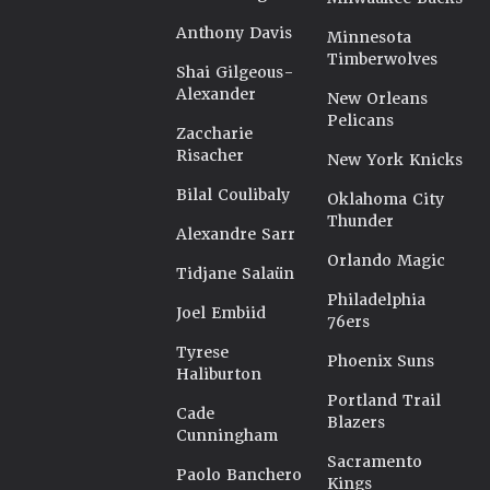
Anthony Davis
Minnesota
Timberwolves
Shai Gilgeous-
Alexander
New Orleans
Pelicans
Zaccharie
Risacher
New York Knicks
Bilal Coulibaly
Oklahoma City
Thunder
Alexandre Sarr
Orlando Magic
Tidjane Salaün
Philadelphia
Joel Embiid
76ers
Tyrese
Phoenix Suns
Haliburton
Portland Trail
Cade
Blazers
Cunningham
Sacramento
Paolo Banchero
Kings