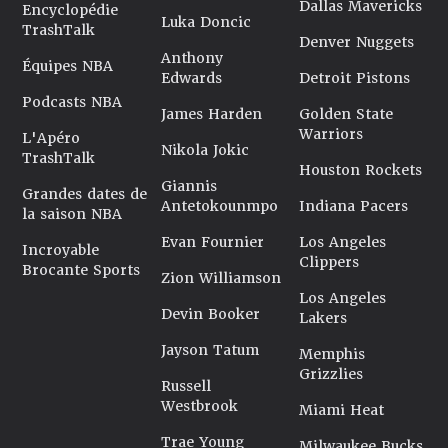
Dallas Mavericks
Encyclopédie
Luka Doncic
TrashTalk
Denver Nuggets
Anthony
Équipes NBA
Edwards
Detroit Pistons
Podcasts NBA
James Harden
Golden State
Warriors
L'Apéro
Nikola Jokic
TrashTalk
Houston Rockets
Giannis
Grandes dates de
Antetokounmpo
Indiana Pacers
la saison NBA
Evan Fournier
Los Angeles
Incroyable
Clippers
Brocante Sports
Zion Williamson
Los Angeles
Devin Booker
Lakers
Jayson Tatum
Memphis
Grizzlies
Russell
Westbrook
Miami Heat
Trae Young
Milwaukee Bucks