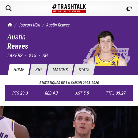
TrashTalk Actu NBA
Joueurs NBA
Austin
Reaves
Austin
Reaves
LAKERS
·
#
15
·
SG
HOME
BIO
MATCHS
STATS
STATISTIQUES DE LA SAISON
2025-2026
PTS
23.3
REB
4.7
AST
5.5
TTFL
35.27