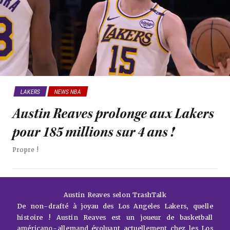
LAKERS
NEWS NBA
Austin Reaves prolonge aux Lakers
pour 185 millions sur 4 ans !
Propre !
Austin Reaves selon TrashTalk
De non-drafté à joyau des Los Angeles Lakers, quelle
histoire ! Austin Reaves est un joueur de basketball
américano-allemand évoluant actuellement chez les Los