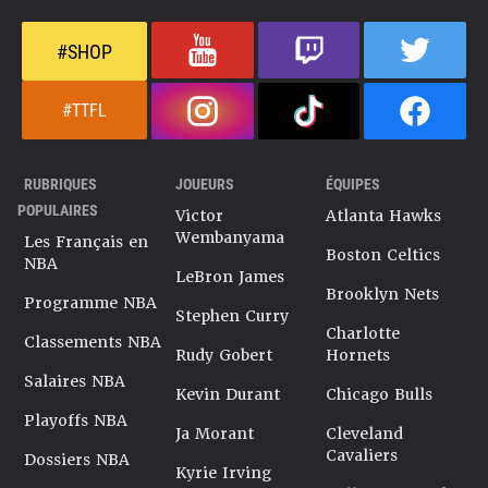
#SHOP
#TTFL
RUBRIQUES
JOUEURS
ÉQUIPES
POPULAIRES
Victor
Atlanta Hawks
Wembanyama
Les Français en
Boston Celtics
NBA
LeBron James
Brooklyn Nets
Programme NBA
Stephen Curry
Charlotte
Classements NBA
Rudy Gobert
Hornets
Salaires NBA
Kevin Durant
Chicago Bulls
Playoffs NBA
Ja Morant
Cleveland
Cavaliers
Dossiers NBA
Kyrie Irving