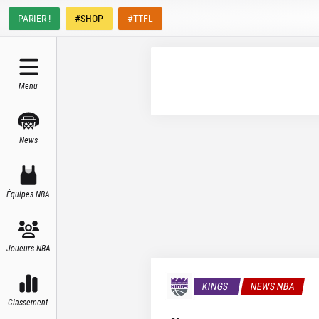
PARIER !
#SHOP
#TTFL
Menu
News
Équipes NBA
Joueurs NBA
KINGS
NEWS NBA
Classement