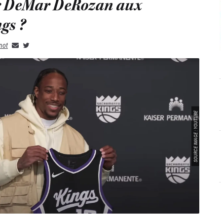
r DeMar DeRozan aux
gs ?
not
SOURCE IMAGE : YOUTUBE