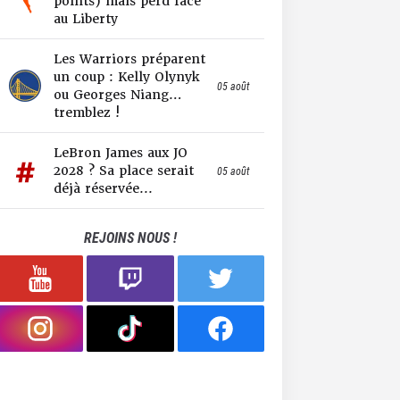
points) mais perd face
au Liberty
Les Warriors préparent
un coup : Kelly Olynyk
05 août
ou Georges Niang…
tremblez !
LeBron James aux JO
2028 ? Sa place serait
05 août
déjà réservée...
REJOINS NOUS !