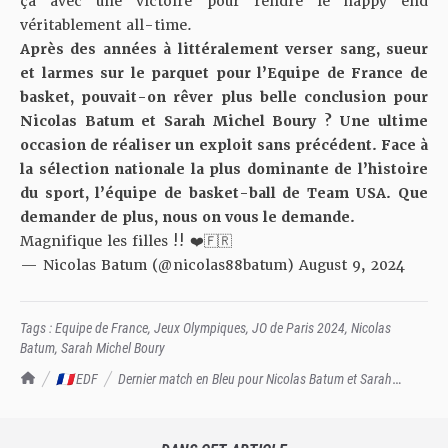
ça avec une victoire pour rendre le happy end
véritablement all-time.
Après des années à littéralement verser sang, sueur
et larmes sur le parquet pour l’Equipe de France de
basket, pouvait-on rêver plus belle conclusion pour
Nicolas Batum et Sarah Michel Boury ? Une ultime
occasion de réaliser un exploit sans précédent. Face à
la sélection nationale la plus dominante de l’histoire
du sport, l’équipe de basket-ball de Team USA. Que
demander de plus, nous on vous le demande.
Magnifique les filles !! ❤️🇫🇷
— Nicolas Batum (@nicolas88batum)
August 9, 2024
Tags :
Equipe de France
,
Jeux Olympiques
,
JO de Paris 2024
,
Nicolas
Batum
,
Sarah Michel Boury
TrashTalk Actu NBA
🇫🇷 EDF
Dernier match en Bleu pour Nicolas Batum et Sarah
Michel Boury