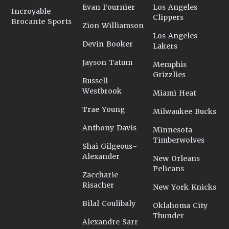
Evan Fournier
Los Angeles
Incroyable
Clippers
Brocante Sports
Zion Williamson
Los Angeles
Devin Booker
Lakers
Jayson Tatum
Memphis
Grizzlies
Russell
Westbrook
Miami Heat
Trae Young
Milwaukee Bucks
Anthony Davis
Minnesota
Timberwolves
Shai Gilgeous-
Alexander
New Orleans
Pelicans
Zaccharie
Risacher
New York Knicks
Bilal Coulibaly
Oklahoma City
Thunder
Alexandre Sarr