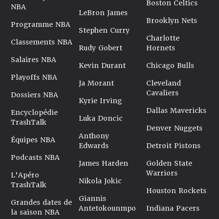
Boston Celtics
NBA
LeBron James
Brooklyn Nets
Programme NBA
Stephen Curry
Charlotte
Classements NBA
Rudy Gobert
Hornets
Salaires NBA
Kevin Durant
Chicago Bulls
Playoffs NBA
Ja Morant
Cleveland
Cavaliers
Dossiers NBA
Kyrie Irving
Dallas Mavericks
Encyclopédie
Luka Doncic
TrashTalk
Denver Nuggets
Anthony
Équipes NBA
Edwards
Detroit Pistons
Podcasts NBA
James Harden
Golden State
Warriors
L'Apéro
Nikola Jokic
TrashTalk
Houston Rockets
Giannis
Grandes dates de
Antetokounmpo
Indiana Pacers
la saison NBA