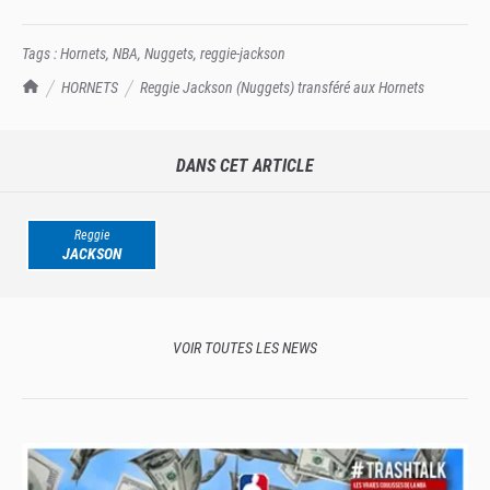
Tags :
Hornets
,
NBA
,
Nuggets
,
reggie-jackson
TrashTalk Actu NBA
HORNETS
Reggie Jackson (Nuggets) transféré aux Hornets
DANS CET ARTICLE
Reggie
JACKSON
VOIR TOUTES LES NEWS