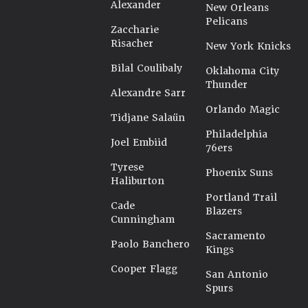
Alexander
New Orleans
Pelicans
Zaccharie
Risacher
New York Knicks
Bilal Coulibaly
Oklahoma City
Thunder
Alexandre Sarr
Orlando Magic
Tidjane Salaün
Philadelphia
Joel Embiid
76ers
Tyrese
Phoenix Suns
Haliburton
Portland Trail
Cade
Blazers
Cunningham
Sacramento
Paolo Banchero
Kings
Cooper Flagg
San Antonio
Spurs