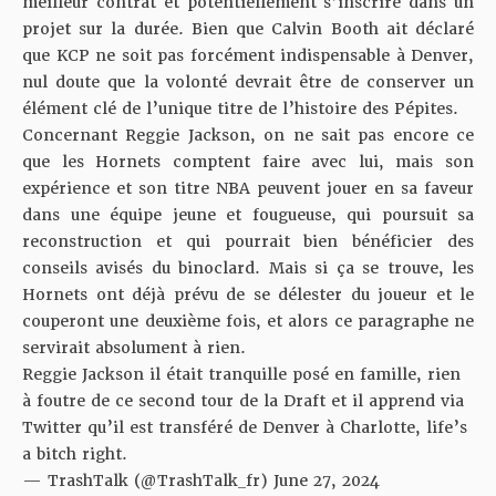
meilleur contrat et potentiellement s’inscrire dans un
projet sur la durée. Bien que
Calvin Booth ait déclaré
que KCP ne soit pas forcément indispensable à Denver
,
nul doute que la volonté devrait être de conserver un
élément clé de l’unique titre de l’histoire des Pépites.
Concernant Reggie Jackson, on ne sait pas encore ce
que les Hornets comptent faire avec lui, mais son
expérience et son titre NBA peuvent jouer en sa faveur
dans une équipe jeune et fougueuse, qui poursuit sa
reconstruction et qui pourrait bien bénéficier des
conseils avisés du binoclard. Mais si ça se trouve, les
Hornets ont déjà prévu de se délester du joueur et le
couperont une deuxième fois, et alors ce paragraphe ne
servirait absolument à rien.
Reggie Jackson il était tranquille posé en famille, rien
à foutre de ce second tour de la Draft et il apprend via
Twitter qu’il est transféré de Denver à Charlotte, life’s
a bitch right.
— TrashTalk (@TrashTalk_fr)
June 27, 2024