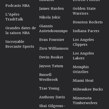
Podcasts NBA
James Harden
Golden State
Warriors
L'Apéro
Nikola Jokic
TrashTalk
Houston Rockets
Giannis
Grandes dates de
Antetokounmpo
Indiana Pacers
la saison NBA
Evan Fournier
Los Angeles
Incroyable
Clippers
Brocante Sports
Zion Williamson
Los Angeles
Devin Booker
Lakers
Jayson Tatum
Memphis
Grizzlies
Russell
Westbrook
Miami Heat
Trae Young
Milwaukee Bucks
Anthony Davis
Minnesota
Timberwolves
Shai Gilgeous-