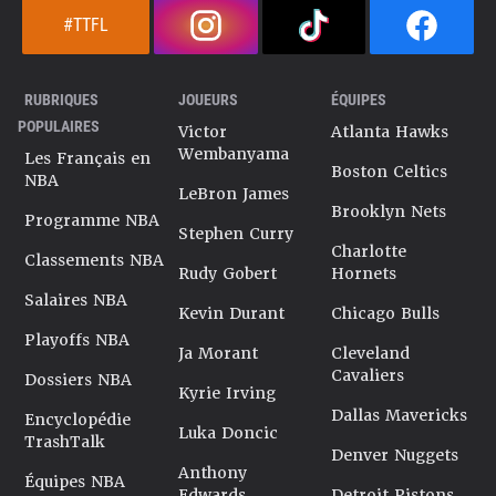
#TTFL
RUBRIQUES
JOUEURS
ÉQUIPES
POPULAIRES
Victor
Atlanta Hawks
Wembanyama
Les Français en
Boston Celtics
NBA
LeBron James
Brooklyn Nets
Programme NBA
Stephen Curry
Charlotte
Classements NBA
Rudy Gobert
Hornets
Salaires NBA
Kevin Durant
Chicago Bulls
Playoffs NBA
Ja Morant
Cleveland
Cavaliers
Dossiers NBA
Kyrie Irving
Dallas Mavericks
Encyclopédie
Luka Doncic
TrashTalk
Denver Nuggets
Anthony
Équipes NBA
Edwards
Detroit Pistons